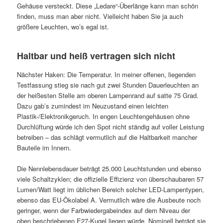
Gehäuse versteckt. Diese „Ledare“-Überlänge kann man schön
finden, muss man aber nicht. Vielleicht haben Sie ja auch
größere Leuchten, wo’s egal ist.
Haltbar und heiß vertragen sich nicht
Nächster Haken: Die Temperatur. In meiner offenen, liegenden
Testfassung stieg sie nach gut zwei Stunden Dauerleuchten an
der heißesten Stelle am oberen Lampenrand auf satte 75 Grad.
Dazu gab’s zumindest im Neuzustand einen leichten
Plastik-/Elektronikgeruch. In engen Leuchtengehäusen ohne
Durchlüftung würde ich den Spot nicht ständig auf voller Leistung
betreiben – das schlägt vermutlich auf die Haltbarkeit mancher
Bauteile im Innern.
Die Nennlebensdauer beträgt 25.000 Leuchtstunden und ebenso
viele Schaltzyklen; die offizielle Effizienz von überschaubaren 57
Lumen/Watt liegt im üblichen Bereich solcher LED-Lampentypen,
ebenso das EU-Ökolabel A. Vermutlich wäre die Ausbeute noch
geringer, wenn der Farbwiedergabeindex auf dem Niveau der
oben beschriebenen E27-Kugel liegen würde. Nominell beträgt sie