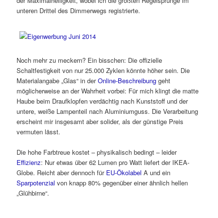
der Maximalhelligkeit, wobei ich die größten Regelsprünge im
unteren Drittel des Dimmerwegs registrierte.
Noch mehr zu meckern? Ein bisschen: Die offizielle
Schaltfestigkeit von nur 25.000 Zyklen könnte höher sein. Die
Materialangabe „Glas“ in der
Online-Beschreibung
geht
möglicherweise an der Wahrheit vorbei: Für mich klingt die matte
Haube beim Draufklopfen verdächtig nach Kunststoff und der
untere, weiße Lampenteil nach Aluminiumguss. Die Verarbeitung
erscheint mir insgesamt aber solider, als der günstige Preis
vermuten lässt.
Die hohe Farbtreue kostet – physikalisch bedingt – leider
Effizienz
: Nur etwas über 62 Lumen pro Watt liefert der IKEA-
Globe. Reicht aber dennoch für
EU-Ökolabel
A und ein
Sparpotenzial
von knapp 80% gegenüber einer ähnlich hellen
„Glühbirne“.