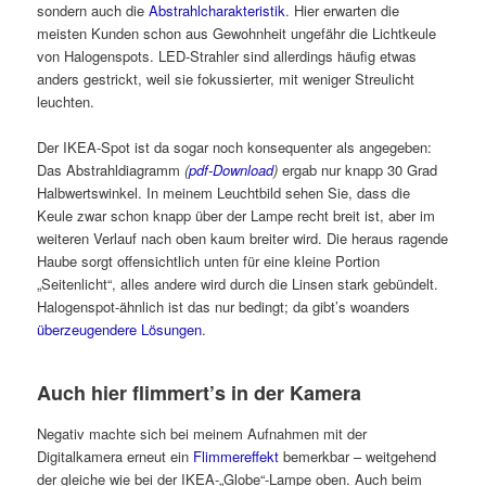
sondern auch die
Abstrahlcharakteristik
. Hier erwarten die
meisten Kunden schon aus Gewohnheit ungefähr die Lichtkeule
von Halogenspots. LED-Strahler sind allerdings häufig etwas
anders gestrickt, weil sie fokussierter, mit weniger Streulicht
leuchten.
Der IKEA-Spot ist da sogar noch konsequenter als angegeben:
Das Abstrahldiagramm
(
pdf-Download
)
ergab nur knapp 30 Grad
Halbwertswinkel. In meinem Leuchtbild sehen Sie, dass die
Keule zwar schon knapp über der Lampe recht breit ist, aber im
weiteren Verlauf nach oben kaum breiter wird. Die heraus ragende
Haube sorgt offensichtlich unten für eine kleine Portion
„Seitenlicht“, alles andere wird durch die Linsen stark gebündelt.
Halogenspot-ähnlich ist das nur bedingt; da gibt’s woanders
überzeugendere Lösungen
.
Auch hier flimmert’s in der Kamera
Negativ machte sich bei meinem Aufnahmen mit der
Digitalkamera erneut ein
Flimmereffekt
bemerkbar – weitgehend
der gleiche wie bei der IKEA-„Globe“-Lampe oben. Auch beim