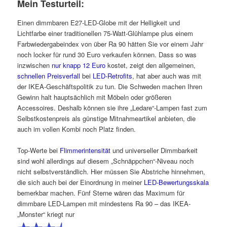
Mein Testurteil:
Einen dimmbaren E27-LED-Globe mit der Helligkeit und
Lichtfarbe einer traditionellen 75-Watt-Glühlampe plus einem
Farbwiedergabeindex von über Ra 90 hätten Sie vor einem Jahr
noch locker für rund 30 Euro verkaufen können. Dass so was
inzwischen
nur knapp 12 Euro
kostet, zeigt den allgemeinen,
schnellen Preisverfall
bei
LED-Retrofits
, hat aber auch was mit
der IKEA-Geschäftspolitik zu tun. Die Schweden machen Ihren
Gewinn halt hauptsächlich mit Möbeln oder größeren
Accessoires. Deshalb können sie ihre „Ledare“-Lampen fast zum
Selbstkostenpreis als günstige Mitnahmeartikel anbieten, die
auch im vollen Kombi noch Platz finden.
Top-Werte bei
Flimmerintensität
und universeller Dimmbarkeit
sind wohl allerdings auf diesem „Schnäppchen“-Niveau noch
nicht selbstverständlich. Hier müssen Sie Abstriche hinnehmen,
die sich auch bei der Einordnung in meiner
LED-Bewertungsskala
bemerkbar machen. Fünf Sterne wären das Maximum für
dimmbare LED-Lampen mit mindestens Ra 90 – das IKEA-
„Monster“ kriegt nur