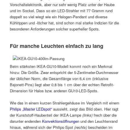
Vorschaltelektronik, aber nur sehr wenig Platz unter der Haube
und im Sockel. Dass so ein LED-Strahler mit 77 Gramm rund
doppelt so viel wiegt wie ein Halogen-Pendant und diverse
Kühlrippen und -löcher hat, sind schon mal starke Indizien für die
besonderen Anforderungen solcher superheller Spots.
Für manche Leuchten einfach zu lang
Beim stärksten IKEA-GU10-Modell kommt noch ein Merkmal
hinzu: Die Größe. Zwar entspricht der 5-Zentimeter-Durchmesser
der üblichen Norm, die Gesamtlänge von 6,4 cm (inklusive
Bajonett-Pins) liegt aber 0,8 bis 1 cm über der echten Retrofit-
Dimension für Halos bzw. anderen GU10-LED-Spots.
Wie das in einem kurzen Strahlergehäuse im Vergleich mit einem
Philips „Master LEDspot“
aussieht, zeigt das Bild oben. Hier ragt
der Kunststoff-Haubenteil der IKEA-Lampe
(links)
frech über die
darunter endenden
Konvektionsöffnungen
und den Leuchtenrand
hinaus, während sich der Philips-Spot
(rechts)
bescheiden im