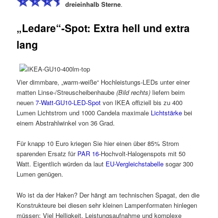
dreieinhalb Sterne
.
„Ledare“-Spot: Extra hell und extra
lang
Vier dimmbare, „warm-weiße“ Hochleistungs-LEDs unter einer
matten Linse-/Streuscheibenhaube
(Bild rechts)
liefern beim
neuen
7-Watt-GU10-LED-Spot
von IKEA offiziell bis zu 400
Lumen Lichtstrom und 1000 Candela maximale
Lichtstärke
bei
einem Abstrahlwinkel von 36 Grad.
Für knapp 10 Euro kriegen Sie hier einen über 85% Strom
sparenden Ersatz für
PAR 16
-Hochvolt-Halogenspots mit 50
Watt. Eigentlich würden da laut
EU-Vergleichstabelle
sogar 300
Lumen genügen.
Wo ist da der Haken? Der hängt am technischen Spagat, den die
Konstrukteure bei diesen sehr kleinen Lampenformaten hinlegen
müssen: Viel Helligkeit, Leistungsaufnahme und komplexe