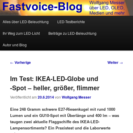
Wolfgang Messer über LED, OLED, Medien und mehr
Hauptmenü
Alles über LED-Beleuchtung
LED-Testberichte
Zum Inhalt wechseln
Zum sekundären Inhalt wechseln
Fastvoice-Blog
Ihr Weg zum LED-Licht
Beiträge zu LED-Beleuchtung
Autor und Blog
Beitrags-Navigation
←
Vorherige
Weiter
→
Im Test: IKEA-LED-Globe und
-Spot – heller, größer, flimmer
Veröffentlicht am
20.6.2014
von
Wolfgang Messer
Eine 248 Gramm schwere E27-Riesenkugel mit rund 1000
Lumen und ein GU10-Spot mit Überlänge und 400 lm – was
taugen zwei aktuelle Flaggschiffe des IKEA-LED-
Lampensortiments? Ein Praxistest und die Laborwerte