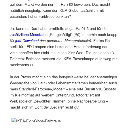
auf dem Markt werden nur mit Ra >80 beworben. Das macht
natürlich neugierig. Kann der IKEA-Globe tatsächlich mit
besonders hoher Farbtreue punkten?
Ja, kann er. Das Labor ermittelte sogar Ra 91,3 und für die
zusätzliche Messfarbe
„Rot gesättigt“ (R9) immerhin noch knapp
60
(
pdf-Download
des gesamten Messprotokolls)
. Fettes Rot
stellt für LED-Lampen eine besondere Herausforderung dar –
viele schaffen hier nicht mal einen 20er-Wert. Die restlichen 13
Referenz-Farbtöne meistert die IKEA-Riesenlampe durchweg mit
mindestens 80.
In der Praxis macht sich das beispielsweise bei der anständigen
Wiedergabe von Haut- oder Lebensmittelfarben bemerkbar; auch
mein Standard-Farbtreue-„Model“ – eine rote Ducati 916 Biposto
im Kleinformat auf weißem Untergrund, fotografiert mit
Weißabgleich „bewölkter Himmel“, ohne Nachbearbeitung –
macht sich im Licht der „Ledare“ recht gut: