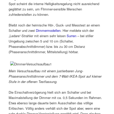
Spot scheint die interne Helligkeitsregelung nicht ausreichend
geglättet zu sein, um Flimmer-sensible Menschen
zufriedenstellen zu können.
Bleibt noch der heimische Hör-, Guck- und Messtest an einem
Schalter und zwei
Dimmermodellen
. Hier meldete sich der
„Ledare“-Strahler mit einem sehr leisen
Surren
– bei stiller
Umgebung zwischen 5 und 10 cm (Schalter,
Phasenabschnittdimmer) bzw. bis zu 30 cm Distanz
(Phasenanschnittdimmer, Mittelstellung) hörbar.
Mein Versuchsaufbau mit einem justierbaren Jung-
Phasenanschnittdimmer und dem 7-Watt-IKEA-Spot auf kleiner
Stufe in der offenen Testfassung.
Die Einschaltverzögerung hielt sich am Schalter und bei
Maximalstellung der Dimmer mit ca. 0,5 Sekunden im Rahmen.
Etwa ebenso lange dauerte beim Ausschalten das völlige
Erlöschen. Völlig anders verhält sich der Spot aber, wenn eine
sehr dunkle Dimmer-Voreinstellung gewählt wird. Dann glauben