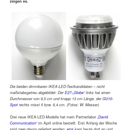
zeigen es.
Die beiden dimmbaren IKEA-LED-Testkandidaten – nicht
maßstabsgetreu abgebildet: Der
E27-„Globe“
links hat einen
Durchmesser von 9,5 cm und knapp 13 cm Länge, der
GU10-
Spot
rechts misst 5 bzw. 6,4 cm. (Fotos: W. Messer)
Drei neue IKEA-LED-Modelle hat mein Partnerlabor
„David
Communication“
im April online bestellt. Erst Anfang der Woche
sind zwei davon geliefert worden;
eins
kam heute dort an und