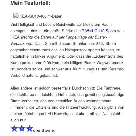
Mein Testurteil:
Viel Helligkeit und Leucht-Reichweite auf kleinstem Raum
erzeugen – das ist die große Stärke des
7-Watt-GU10-Spots
von
IKEA
(rechts die Daten auf der Pappeinlage der Blister-
Verpackung)
. Dass Sie mit diesem Strahler über 85% Strom
gegenüber einem traditionellen Halogenspot sparen können, ist
natürlich ein starkes Argument. Oder dass die „Ledare“ trotz des
Kampfpreises von 9,99 Euro kein billiges Plastik-Wegwerfprodukt
ist, sondern solide und schwer aus Aluminiumguss und Keramik-
Verbundmaterial gebaut ist.
Alles andere ist jedoch bestenfalls Durchschnitt: Die Farbtreue,
die Lichtfarbe mit leichtem Grünstich, das gewöhnungsbedürftige
Dimm-Verhalten, das von sensiblen Augen wahrnehmbare
Flimmern, die Effizienz und die Hitzeentwicklung. Also gibt’s von
meiner fünfstufigen LED-Bewertungsskala – mit viel Nachsicht –
auch nur
drei Sterne
.