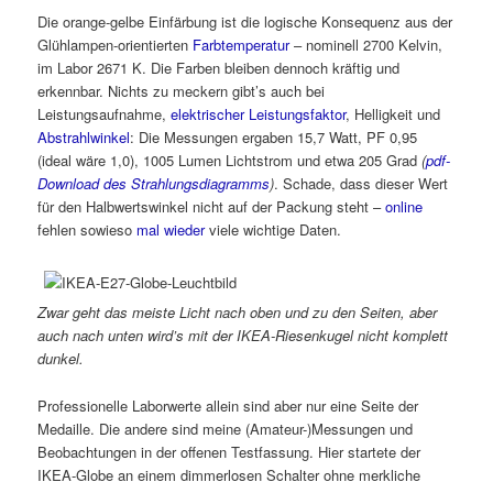
Die orange-gelbe Einfärbung ist die logische Konsequenz aus der
Glühlampen-orientierten
Farbtemperatur
– nominell 2700 Kelvin,
im Labor 2671 K. Die Farben bleiben dennoch kräftig und
erkennbar. Nichts zu meckern gibt’s auch bei
Leistungsaufnahme,
elektrischer Leistungsfaktor
, Helligkeit und
Abstrahlwinkel
: Die Messungen ergaben 15,7 Watt, PF 0,95
(ideal wäre 1,0), 1005 Lumen Lichtstrom und etwa 205 Grad
(
pdf-
Download des Strahlungsdiagramms
)
. Schade, dass dieser Wert
für den Halbwertswinkel nicht auf der Packung steht –
online
fehlen sowieso
mal wieder
viele wichtige Daten.
Zwar geht das meiste Licht nach oben und zu den Seiten, aber
auch nach unten wird’s mit der IKEA-Riesenkugel nicht komplett
dunkel.
Professionelle Laborwerte allein sind aber nur eine Seite der
Medaille. Die andere sind meine (Amateur-)Messungen und
Beobachtungen in der offenen Testfassung. Hier startete der
IKEA-Globe an einem dimmerlosen Schalter ohne merkliche