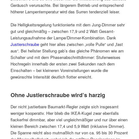
Geräusch verursachte. Bei längerem Betrieb und entsprechend
höherer Lampentemperatur wird das Surren tendenziell leiser.
Die Helligkeitsregelung funktionierte mit dem Jung-Dimmer sehr
gut und gleichmäßig – zwischen 17,9 und 2 Watt Gesamt-
Leistungsaufnahme der Lampe/Dimmer-Kombination. Dank
Justierschraube
geht hier alles zwischen „volle Pulle“ und „fast
aus“. Bei hellster Stellung gab’s das gleiche Phänomen wie am
Schalter und mit dem Phasenabschnittdimmer: Stufenweises
Hochregeln innerhalb der ersten zwei Sekunden nach dem
Einschalten – bei kleineren Voreinstellungen wurde die
gewünschte Intensität deutlich flotter erreicht.
Ohne Justierschraube wird’s harzig
Der nicht justierbare Baumarkt-Regler zeigte sich insgesamt
weniger kooperativ. Hier blieb die IKEA-Kugel zwar ebenfalls
flackerfrei dimmbar, aber viel ungleichmäßiger und nur über einen
kleinen Bereich zwischen 17,4 und 5,9 Watt (inklusive Dimmer).
Die Spanne reicht also mutmaßlich nur von ca. 95 bis 30 Prozent