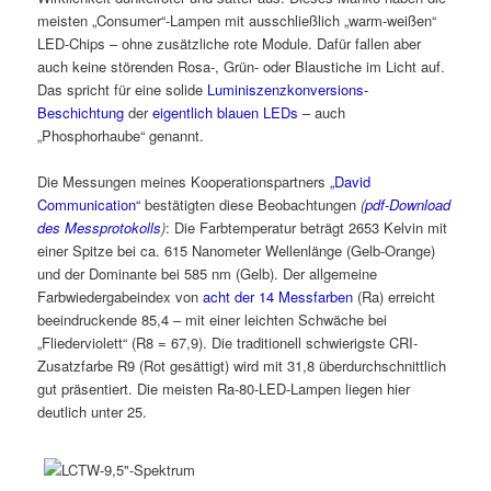
meisten „Consumer“-Lampen mit ausschließlich „warm-weißen“
LED-Chips – ohne zusätzliche rote Module. Dafür fallen aber
auch keine störenden Rosa-, Grün- oder Blaustiche im Licht auf.
Das spricht für eine solide
Luminiszenzkonversions-
Beschichtung
der
eigentlich blauen LEDs
– auch
„Phosphorhaube“ genannt.
Die Messungen meines Kooperationspartners
„David
Communication“
bestätigten diese Beobachtungen
(
pdf-Download
des Messprotokolls
)
: Die Farbtemperatur beträgt 2653 Kelvin mit
einer Spitze bei ca. 615 Nanometer Wellenlänge (Gelb-Orange)
und der Dominante bei 585 nm (Gelb). Der allgemeine
Farbwiedergabeindex von
acht der 14 Messfarben
(Ra) erreicht
beeindruckende 85,4 – mit einer leichten Schwäche bei
„Fliederviolett“ (R8 = 67,9). Die traditionell schwierigste CRI-
Zusatzfarbe R9 (Rot gesättigt) wird mit 31,8 überdurchschnittlich
gut präsentiert. Die meisten Ra-80-LED-Lampen liegen hier
deutlich unter 25.