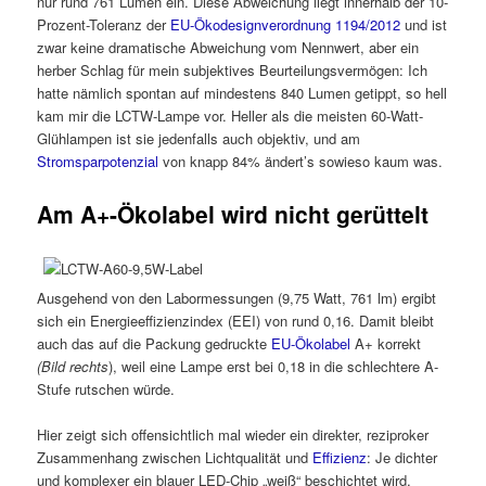
nur rund 761 Lumen ein. Diese Abweichung liegt innerhalb der 10-
Prozent-Toleranz der
EU-Ökodesignverordnung 1194/2012
und ist
zwar keine dramatische Abweichung vom Nennwert, aber ein
herber Schlag für mein subjektives Beurteilungsvermögen: Ich
hatte nämlich spontan auf mindestens 840 Lumen getippt, so hell
kam mir die LCTW-Lampe vor. Heller als die meisten 60-Watt-
Glühlampen ist sie jedenfalls auch objektiv, und am
Stromsparpotenzial
von knapp 84% ändert’s sowieso kaum was.
Am A+-Ökolabel wird nicht gerüttelt
Ausgehend von den Labormessungen (9,75 Watt, 761 lm) ergibt
sich ein Energieeffizienzindex (EEI) von rund 0,16. Damit bleibt
auch das auf die Packung gedruckte
EU-Ökolabel
A+ korrekt
(Bild rechts
), weil eine Lampe erst bei 0,18 in die schlechtere A-
Stufe rutschen würde.
Hier zeigt sich offensichtlich mal wieder ein direkter, reziproker
Zusammenhang zwischen Lichtqualität und
Effizienz
: Je dichter
und komplexer ein blauer LED-Chip „weiß“ beschichtet wird,