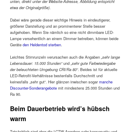
unten, direkt unter der Website-Adresse, Abbildung entspricht
etwa der Originalgröße)
.
Dabei wäre gerade dieser wichtige Hinweis in eindeutigerer,
größerer Darstellung und an prominenterer Stelle besser
aufgehoben. Wenn Sie nämlich so eine nicht dimmbare LED-
Lampe versehentlich an einem Dimmer betreiben, können beide
Geräte
den Heldentod sterben
.
Leichtes Stirnrunzeln verursachen auch die Angaben
„sehr lange
Lebensdauer: 15.000 Stunden“
und
„sehr gute Farbwiedergabe
der beleuchteten Umgebung CRI/Ra 80“
. Beides ist für aktuelle
LED-Retrofit-Verhältnisse bestenfalls Durchschnitt und
keinesfalls „sehr gut“. Hier glänzen inwischen sogar
manche
Discounter-Sonderangebote
mit mindestens 25.000 Stunden und
Ra 90.
Beim Dauerbetrieb wird’s hübsch
warm
Tatsächlich sind aber die LCTW-Angaben sehr konservativ und