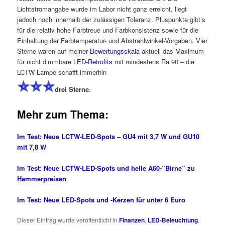
Lichtstromangabe wurde im Labor nicht ganz erreicht, liegt
jedoch noch innerhalb der zulässigen Toleranz. Pluspunkte gibt’s
für die relativ hohe Farbtreue und Farbkonsistenz sowie für die
Einhaltung der Farbtemperatur- und Abstrahlwinkel-Vorgaben. Vier
Sterne wären auf meiner
Bewertungsskala
aktuell das Maximum
für nicht dimmbare
LED-Retrofits
mit mindestens Ra 90 – die
LCTW-Lampe schafft immerhin
drei Sterne
.
Mehr zum Thema:
Im Test: Neue LCTW-LED-Spots – GU4 mit 3,7 W und GU10
mit 7,8 W
Im Test: Neue LCTW-LED-Spots und helle A60-”Birne” zu
Hammerpreisen
Im Test: Neue LED-Spots und -Kerzen für unter 6 Euro
Dieser Eintrag wurde veröffentlicht in
Finanzen
,
LED-Beleuchtung
,