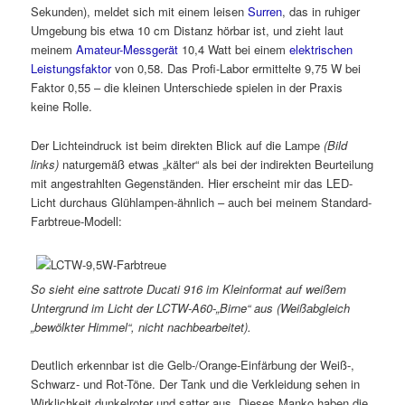
Sekunden), meldet sich mit einem leisen
Surren
, das in ruhiger
Umgebung bis etwa 10 cm Distanz hörbar ist, und zieht laut
meinem
Amateur-Messgerät
10,4 Watt bei einem
elektrischen
Leistungsfaktor
von 0,58. Das Profi-Labor ermittelte 9,75 W bei
Faktor 0,55 – die kleinen Unterschiede spielen in der Praxis
keine Rolle.
Der Lichteindruck ist beim direkten Blick auf die Lampe
(Bild
links)
naturgemäß etwas „kälter“ als bei der indirekten Beurteilung
mit angestrahlten Gegenständen. Hier erscheint mir das LED-
Licht durchaus Glühlampen-ähnlich – auch bei meinem Standard-
Farbtreue-Modell:
So sieht eine sattrote Ducati 916 im Kleinformat auf weißem
Untergrund im Licht der LCTW-A60-„Birne“ aus (Weißabgleich
„bewölkter Himmel“, nicht nachbearbeitet).
Deutlich erkennbar ist die Gelb-/Orange-Einfärbung der Weiß-,
Schwarz- und Rot-Töne. Der Tank und die Verkleidung sehen in
Wirklichkeit dunkelroter und satter aus. Dieses Manko haben die