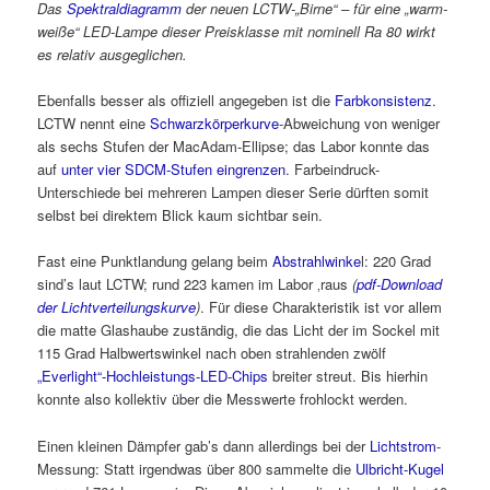
Das
Spektraldiagramm
der neuen LCTW-„Birne“ – für eine „warm-
weiße“ LED-Lampe dieser Preisklasse mit nominell Ra 80 wirkt
es relativ ausgeglichen.
Ebenfalls besser als offiziell angegeben ist die
Farbkonsistenz
.
LCTW nennt eine
Schwarzkörperkurve
-Abweichung von weniger
als sechs Stufen der MacAdam-Ellipse; das Labor konnte das
auf
unter vier SDCM-Stufen eingrenzen
. Farbeindruck-
Unterschiede bei mehreren Lampen dieser Serie dürften somit
selbst bei direktem Blick kaum sichtbar sein.
Fast eine Punktlandung gelang beim
Abstrahlwinke
l: 220 Grad
sind’s laut LCTW; rund 223 kamen im Labor ‚raus
(
pdf-Download
der Lichtverteilungskurve
)
. Für diese Charakteristik ist vor allem
die matte Glashaube zuständig, die das Licht der im Sockel mit
115 Grad Halbwertswinkel nach oben strahlenden zwölf
„Everlight“-Hochleistungs-LED-Chips
breiter streut. Bis hierhin
konnte also kollektiv über die Messwerte frohlockt werden.
Einen kleinen Dämpfer gab’s dann allerdings bei der
Lichtstrom
-
Messung: Statt irgendwas über 800 sammelte die
Ulbricht-Kugel