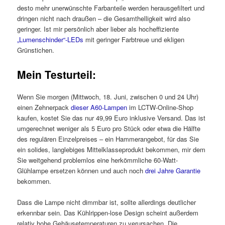
desto mehr unerwünschte Farbanteile werden herausgefiltert und
dringen nicht nach draußen – die Gesamthelligkeit wird also
geringer. Ist mir persönlich aber lieber als hocheffiziente
„Lumenschinder“-LEDs
mit geringer Farbtreue und ekligen
Grünstichen.
Mein Testurteil:
Wenn Sie morgen (Mittwoch, 18. Juni, zwischen 0 und 24 Uhr)
einen Zehnerpack
dieser A60-Lampen
im LCTW-Online-Shop
kaufen, kostet Sie das nur 49,99 Euro inklusive Versand. Das ist
umgerechnet weniger als 5 Euro pro Stück oder etwa die Hälfte
des regulären Einzelpreises – ein Hammerangebot, für das Sie
ein solides, langlebiges Mittelklasseprodukt bekommen, mir dem
Sie weitgehend problemlos eine herkömmliche 60-Watt-
Glühlampe ersetzen können und auch noch
drei Jahre Garantie
bekommen.
Dass die Lampe nicht dimmbar ist, sollte allerdings deutlicher
erkennbar sein. Das Kühlrippen-lose Design scheint außerdem
relativ hohe Gehäusetemperaturen zu verursachen. Die