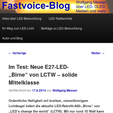
Wolfgang Messer über LED, OLED, Medien und mehr
Hauptmenü
Alles über LED-Beleuchtung
LED-Testberichte
Zum Inhalt wechseln
Zum sekundären Inhalt wechseln
Fastvoice-Blog
Ihr Weg zum LED-Licht
Beiträge zu LED-Beleuchtung
Autor und Blog
Beitrags-Navigation
←
Vorherige
Weiter
→
Im Test: Neue E27-LED-
„Birne“ von LCTW – solide
Mittelklasse
Veröffentlicht am
17.6.2014
von
Wolfgang Messer
Ordentliche Helligkeit mit breitem, nierenförmigem
Lichtkegel liefert die aktuelle LED-Retrofit-A60-„Birne“ von
„LED’s change the world“ (LCTW). Mit nur rund 10 Watt kann