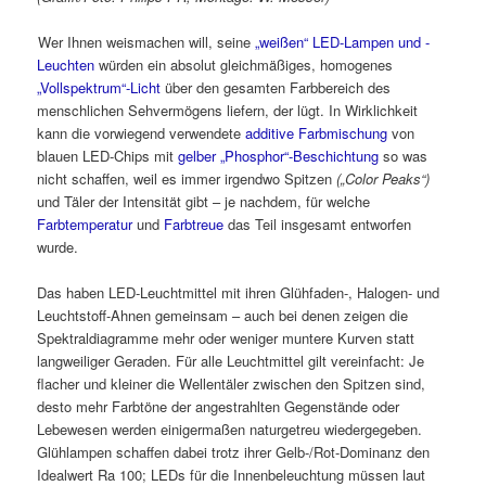
Wer Ihnen weismachen will, seine
„weißen“ LED-Lampen und -
Leuchten
würden ein absolut gleichmäßiges, homogenes
„Vollspektrum“-Licht
über den gesamten Farbbereich des
menschlichen Sehvermögens liefern, der lügt. In Wirklichkeit
kann die vorwiegend verwendete
additive Farbmischung
von
blauen LED-Chips mit
gelber „Phosphor“-Beschichtung
so was
nicht schaffen, weil es immer irgendwo Spitzen
(„Color Peaks“)
und Täler der Intensität gibt – je nachdem, für welche
Farbtemperatur
und
Farbtreue
das Teil insgesamt entworfen
wurde.
Das haben LED-Leuchtmittel mit ihren Glühfaden-, Halogen- und
Leuchtstoff-Ahnen gemeinsam – auch bei denen zeigen die
Spektraldiagramme mehr oder weniger muntere Kurven statt
langweiliger Geraden. Für alle Leuchtmittel gilt vereinfacht: Je
flacher und kleiner die Wellentäler zwischen den Spitzen sind,
desto mehr Farbtöne der angestrahlten Gegenstände oder
Lebewesen werden einigermaßen naturgetreu wiedergegeben.
Glühlampen schaffen dabei trotz ihrer Gelb-/Rot-Dominanz den
Idealwert Ra 100; LEDs für die Innenbeleuchtung müssen laut