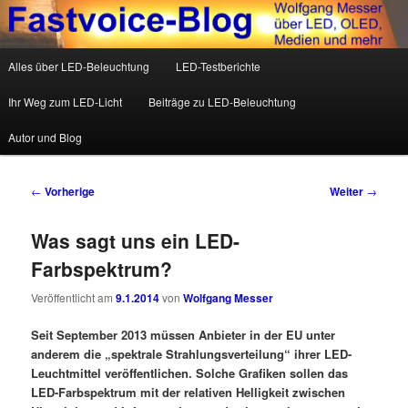
Wolfgang Messer über LED, OLED, Medien und mehr
Hauptmenü
Alles über LED-Beleuchtung
LED-Testberichte
Zum Inhalt wechseln
Zum sekundären Inhalt wechseln
Fastvoice-Blog
Ihr Weg zum LED-Licht
Beiträge zu LED-Beleuchtung
Autor und Blog
Beitrags-Navigation
←
Vorherige
Weiter
→
Was sagt uns ein LED-
Farbspektrum?
Veröffentlicht am
9.1.2014
von
Wolfgang Messer
Seit September 2013 müssen Anbieter in der EU unter
anderem die „spektrale Strahlungsverteilung“ ihrer LED-
Leuchtmittel veröffentlichen. Solche Grafiken sollen das
LED-Farbspektrum mit der relativen Helligkeit zwischen