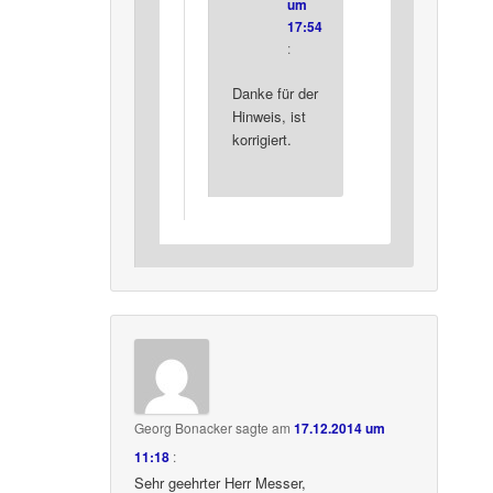
um
17:54
:
Danke für der
Hinweis, ist
korrigiert.
Georg Bonacker
sagte am
17.12.2014 um
11:18
:
Sehr geehrter Herr Messer,