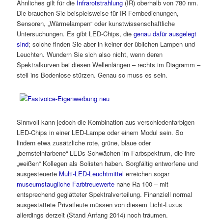
Ähnliches gilt für die
Infrarotstrahlung
(IR) oberhalb von 780 nm.
Die brauchen Sie beispielsweise für IR-Fernbedienungen, -
Sensoren, „Wärmelampen“ oder kunstwissenschaftliche
Untersuchungen. Es gibt LED-Chips, die
genau dafür ausgelegt
sind
; solche finden Sie aber in keiner der üblichen Lampen und
Leuchten. Wundern Sie sich also nicht, wenn deren
Spektralkurven bei diesen Wellenlängen – rechts im Diagramm –
steil ins Bodenlose stürzen. Genau so muss es sein.
Sinnvoll kann jedoch die Kombination aus verschiedenfarbigen
LED-Chips in einer LED-Lampe oder einem Modul sein. So
lindern etwa zusätzliche rote, grüne, blaue oder
„bernsteinfarbene“ LEDs Schwächen im Farbspektrum, die ihre
„weißen“ Kollegen als Solisten haben. Sorgfältig entworfene und
ausgesteuerte
Multi-LED-Leuchtmittel
erreichen sogar
museumstaugliche Farbtreuewerte
nahe Ra 100 – mit
entsprechend geglätteter Spektralverteilung. Finanziell normal
ausgestattete Privatleute müssen von diesem Licht-Luxus
allerdings derzeit (Stand Anfang 2014) noch träumen.