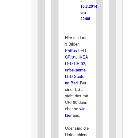
am
16.3.2014
um
22:06
:
Hier sind mal
3 Bilder:
Philips LED
CRI81
,
IKEA
LED CRI92
,
unbekannte
LED Spots
im Bad
. Bei
einer ESL
sieht das mit
CRI 80 dann
eher so
wie
hier
aus.
Oder sind die
Unterschiede