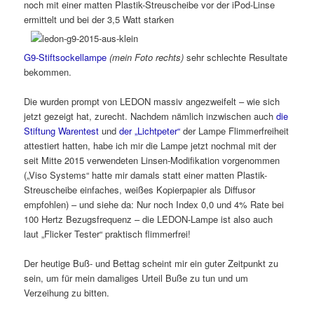
noch mit einer matten Plastik-Streuscheibe vor der iPod-Linse
ermittelt und bei der 3,5 Watt starken
G9-Stiftsockellampe
(mein Foto rechts)
sehr schlechte Resultate
bekommen.
Die wurden prompt von LEDON massiv angezweifelt – wie sich
jetzt gezeigt hat, zurecht. Nachdem nämlich inzwischen auch
die
Stiftung Warentest
und
der „Lichtpeter“
der Lampe Flimmerfreiheit
attestiert hatten, habe ich mir die Lampe jetzt nochmal mit der
seit Mitte 2015 verwendeten Linsen-Modifikation vorgenommen
(„Viso Systems“ hatte mir damals statt einer matten Plastik-
Streuscheibe einfaches, weißes Kopierpapier als Diffusor
empfohlen) – und siehe da: Nur noch Index 0,0 und 4% Rate bei
100 Hertz Bezugsfrequenz – die LEDON-Lampe ist also auch
laut „Flicker Tester“ praktisch flimmerfrei!
Der heutige Buß- und Bettag scheint mir ein guter Zeitpunkt zu
sein, um für mein damaliges Urteil Buße zu tun und um
Verzeihung zu bitten.