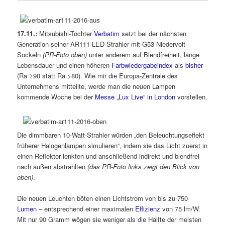
17.11.:
Mitsubishi-Tochter
Verbatim
setzt bei der nächsten
Generation seiner AR111-LED-Strahler mit G53-Niedervolt-
Sockeln
(PR-Foto oben)
unter anderem auf Blendfreiheit, lange
Lebensdauer und einen höheren
Farbwiedergabeindex
als
bisher
(Ra ≥90 statt Ra >80). Wie mir die Europa-Zentrale des
Unternehmens mitteilte, werde man die neuen Lampen
kommende Woche bei der
Messe „Lux Live“ in London
vorstellen.
Die dimmbaren 10-Watt-Strahler würden „den Beleuchtungseffekt
früherer Halogenlampen simulieren“, indem sie das Licht zuerst in
einen Reflektor lenkten und anschließend indirekt und blendfrei
nach außen abstrahlten
(das PR-Foto links zeigt den Blick von
oben)
.
Die neuen Leuchten böten einen Lichtstrom von bis zu 750
Lumen
– entsprechend einer maximalen
Effizienz
von 75 lm/W.
Mit nur 90 Gramm wögen sie weniger als die Hälfte der meisten