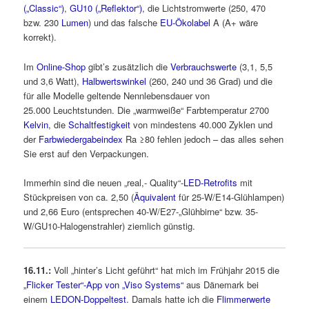
(„Classic“)
,
GU10 („Reflektor“)
, die Lichtstromwerte (250, 470
bzw. 230
Lumen
) und das falsche
EU-Ökolabel
A (A+ wäre
korrekt).
Im
Online-Shop
gibt’s zusätzlich die
Verbrauchswerte
(3,1, 5,5
und 3,6 Watt),
Halbwertswinkel
(260, 240 und 36 Grad) und die
für alle Modelle geltende Nennlebensdauer von
25.000 Leuchtstunden. Die „warmweiße“ Farbtemperatur 2700
Kelvin
, die
Schaltfestigkeit
von mindestens 40.000 Zyklen und
der
Farbwiedergabeindex
Ra ≥80 fehlen jedoch – das alles sehen
Sie erst auf den Verpackungen.
Immerhin sind die neuen „real,- Quality“-
LED-Retrofits
mit
Stückpreisen von ca. 2,50 (
Äquivalent
für 25-W/E14-Glühlampen)
und 2,66 Euro (entsprechen 40-W/E27-„Glühbirne“ bzw. 35-
W/GU10-Halogenstrahler) ziemlich günstig.
16.11.:
Voll „hinter’s Licht geführt“ hat mich im Frühjahr 2015 die
„Flicker Tester“-App von „Viso Systems“
aus Dänemark bei
einem
LEDON-Doppeltest
. Damals hatte ich die
Flimmerwerte