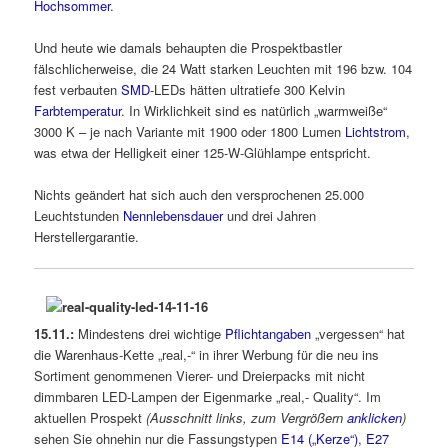
Hochsommer
.
Und heute wie damals behaupten die Prospektbastler
fälschlicherweise, die 24 Watt starken Leuchten mit 196 bzw. 104
fest verbauten
SMD
-LEDs hätten ultratiefe 300 Kelvin
Farbtemperatur
. In Wirklichkeit sind es natürlich „warmweiße“
3000 K – je nach Variante mit 1900 oder 1800 Lumen
Lichtstrom
,
was etwa der Helligkeit einer 125-W-Glühlampe entspricht.
Nichts geändert hat sich auch den versprochenen 25.000
Leuchtstunden
Nennlebensdauer
und drei Jahren
Herstellergarantie.
15.11.:
Mindestens drei wichtige
Pflichtangaben
„vergessen“ hat
die Warenhaus-Kette „real,-“ in ihrer Werbung für die neu ins
Sortiment genommenen Vierer- und Dreierpacks mit nicht
dimmbaren LED-Lampen der Eigenmarke „real,- Quality“. Im
aktuellen Prospekt
(Ausschnitt links, zum Vergrößern
anklicken
)
sehen Sie ohnehin nur die Fassungstypen
E14 („Kerze“)
,
E27