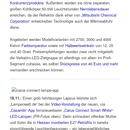
Konkurrenzprodukte
. Außerdem würden sie ohne separaten,
großen Kühlkörper 50.000 Leuchtstunden
Nennlebensdauer
erreichen, da der Reflektor dank einer von „
Mitsubishi Chemical
Corporation
“ entwickelten Technologie auch der Wärmeabfuhr
diene.
Angeboten werden Modellvarianten mit 2700, 3000 und 4000
Kelvin
Farbtemperatur
sowie mit
Halbwertswinkeln
von 12, 25
und 40 Grad. Preisempfehlungen wurden zwar nicht mitgeteilt;
die Verbatim-LED-Zielgruppe ist allerdings vor allem im Profi-
Segment zuhause, wo selbst
Stückpreise von 40 Euro und mehr
niemanden erschrecken können.
18.11.:
Einen grob fahrlässigen Lapsus leistete sich
„Lampenwelt.de“ bei der
Video-Vorstellung
der neuen, via
„Casambi“-App
fernsteuerbaren
„Carus Connect Smart White“-
LED-Lampen
(PR-Fotos oben)
: Darin schrauben offenbar Mutter
und Sohn die
in Hessen montierten
E27-
Retrofits
in bereits
stromführende Leuchtenfassungen – ein lebensgefährliches