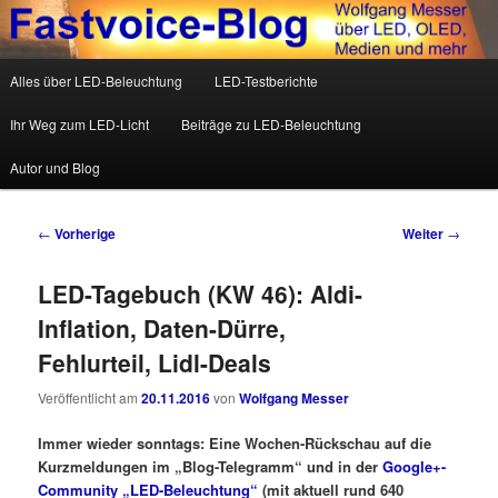
Wolfgang Messer über LED, OLED, Medien und mehr
Hauptmenü
Alles über LED-Beleuchtung
LED-Testberichte
Zum Inhalt wechseln
Zum sekundären Inhalt wechseln
Fastvoice-Blog
Ihr Weg zum LED-Licht
Beiträge zu LED-Beleuchtung
Autor und Blog
Beitrags-Navigation
←
Vorherige
Weiter
→
LED-Tagebuch (KW 46): Aldi-
Inflation, Daten-Dürre,
Fehlurteil, Lidl-Deals
Veröffentlicht am
20.11.2016
von
Wolfgang Messer
Immer wieder sonntags: Eine Wochen-Rückschau auf die
Kurzmeldungen im „Blog-Telegramm“ und in der
Google+-
Community „LED-Beleuchtung“
(mit aktuell rund 640