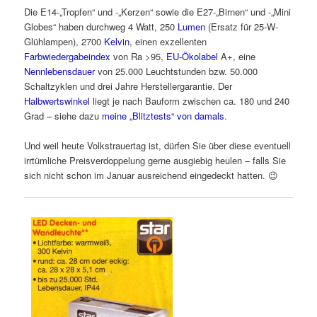
Die E14-„Tropfen“ und -„Kerzen“ sowie die E27-„Birnen“ und -„Mini
Globes“ haben durchweg 4 Watt, 250
Lumen
(Ersatz für 25-W-
Glühlampen), 2700
Kelvin
, einen exzellenten
Farbwiedergabeindex
von Ra >95,
EU-Ökolabel
A+, eine
Nennlebensdauer
von 25.000 Leuchtstunden bzw. 50.000
Schaltzyklen und drei Jahre Herstellergarantie. Der
Halbwertswinkel
liegt je nach Bauform zwischen ca. 180 und 240
Grad – siehe dazu
meine „Blitztests“ von damals
.
Und weil heute Volkstrauertag ist, dürfen Sie über diese eventuell
irrtümliche Preisverdoppelung gerne ausgiebig heulen – falls Sie
sich nicht schon im Januar ausreichend eingedeckt hatten. 😉