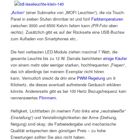
„Action“
(einer Submarke von „WOFI Leuchten“), die via Touch-
Panel in sieben Stufen dimmbar ist und fünf
Farbtemperaturen
zwischen 3000 und 6500 Kelvin liefern kann
(PR-Foto oben
rechts)
. Zusätzlich gibt es auf der Rückseite eine USB-Buchse
zum Aufladen von Smartphones etc..
Die fest verbauten LED-Module ziehen maximal 7 Watt, die
gesamte Leuchte bis zu 12 W. Damals berichteten
einige Käufer
von einem mehr oder weniger starken, hochfrequenten „Fiepen“,
das ich allerdings bei meinem Exemplar nicht hören
kann. Vermutlich steckt da drin eine
PWM-Regelung
um 9
Kilohertz, die dieses eventuell auftretende Geräusch erklären
könnte. Andererseits gibt es bei 100 Hertz Bezugsfrequenz kein
nennenswertes
Flimmern
.
Helligkeit, Lichtfarben
(in meinem Foto links eine „neutralweiße“
Einstellung“)
und Verstellmöglichkeiten der Arme (Drehung,
Neigung) sind okay; die Farbwiedergabe und mechanische
Qualität entsprechen dem günstigen Preis – zu hohe
Erwartungen sollten Sie also nicht haben.