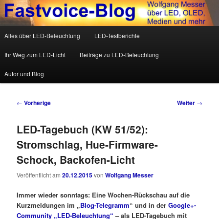
Wolfgang Messer über LED, OLED, Medien und mehr
Hauptmenü
Alles über LED-Beleuchtung
LED-Testberichte
Zum Inhalt wechseln
Zum sekundären Inhalt wechseln
Fastvoice-Blog
Ihr Weg zum LED-Licht
Beiträge zu LED-Beleuchtung
Autor und Blog
Beitrags-Navigation
←
Vorherige
Weiter
→
LED-Tagebuch (KW 51/52):
Stromschlag, Hue-Firmware-
Schock, Backofen-Licht
Veröffentlicht am
20.12.2015
von
Wolfgang Messer
Immer wieder sonntags: Eine Wochen-Rückschau auf die
Kurzmeldungen im „
Blog-Telegramm
“ und in der
Google+-
Community „LED-Beleuchtung“
– als LED-Tagebuch mit