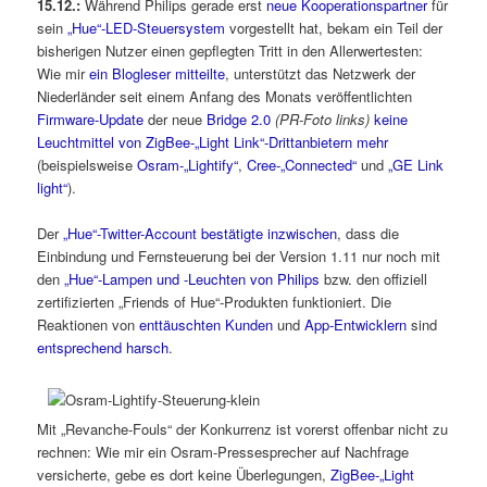
15.12.:
Während Philips gerade erst
neue Kooperationspartner
für
sein
„Hue“-LED-Steuersystem
vorgestellt hat, bekam ein Teil der
bisherigen Nutzer einen gepflegten Tritt in den Allerwertesten:
Wie mir
ein Blogleser mitteilte
, unterstützt das Netzwerk der
Niederländer seit einem Anfang des Monats veröffentlichten
Firmware-Update
der neue
Bridge 2.0
(PR-Foto links)
keine
Leuchtmittel von ZigBee-„Light Link“-Drittanbietern mehr
(beispielsweise
Osram-„Lightify“
,
Cree-„Connected“
und
„GE Link
light“
).
Der
„Hue“-Twitter-Account bestätigte inzwischen
, dass die
Einbindung und Fernsteuerung bei der Version 1.11 nur noch mit
den
„Hue“-Lampen und -Leuchten von Philips
bzw. den offiziell
zertifizierten „Friends of Hue“-Produkten funktioniert. Die
Reaktionen von
enttäuschten Kunden
und
App-Entwicklern
sind
entsprechend harsch
.
Mit „Revanche-Fouls“ der Konkurrenz ist vorerst offenbar nicht zu
rechnen: Wie mir ein Osram-Pressesprecher auf Nachfrage
versicherte, gebe es dort keine Überlegungen,
ZigBee-„Light