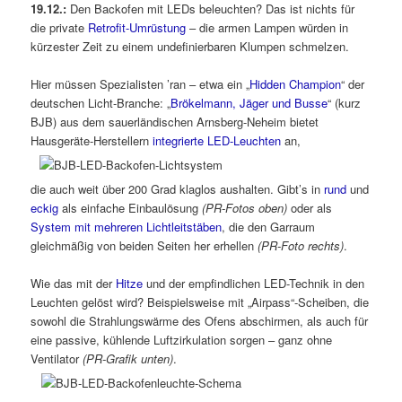
19.12.:
Den Backofen mit LEDs beleuchten? Das ist nichts für
die private
Retrofit-Umrüstung
– die armen Lampen würden in
kürzester Zeit zu einem undefinierbaren Klumpen schmelzen.
Hier müssen Spezialisten ’ran – etwa ein „
Hidden Champion
“ der
deutschen Licht-Branche: „
Brökelmann, Jäger und Busse
“ (kurz
BJB) aus dem sauerländischen Arnsberg-Neheim bietet
Hausgeräte-Herstellern
integrierte LED-Leuchten
an,
die auch weit über 200 Grad klaglos aushalten. Gibt’s in
rund
und
eckig
als einfache Einbaulösung
(PR-Fotos oben)
oder als
System mit mehreren Lichtleitstäben
, die den Garraum
gleichmäßig von beiden Seiten her erhellen
(PR-Foto rechts)
.
Wie das mit der
Hitze
und der empfindlichen LED-Technik in den
Leuchten gelöst wird? Beispielsweise mit „Airpass“-Scheiben, die
sowohl die Strahlungswärme des Ofens abschirmen, als auch für
eine passive, kühlende Luftzirkulation sorgen – ganz ohne
Ventilator
(PR-Grafik unten)
.