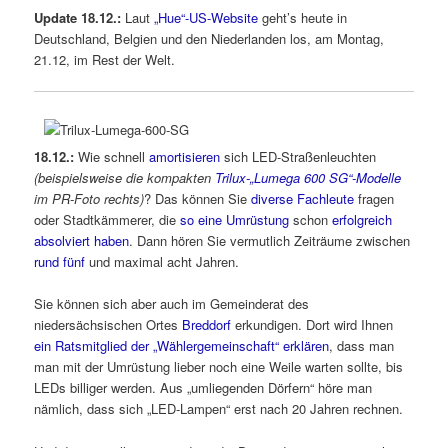
Update 18.12.:
Laut
„Hue“-US-Website
geht’s heute in
Deutschland, Belgien und den Niederlanden los, am Montag,
21.12, im Rest der Welt.
18.12.:
Wie schnell
amortisieren
sich LED-Straßenleuchten
(beispielsweise die kompakten
Trilux-„Lumega 600 SG“-Modelle
im PR-Foto rechts)
? Das können Sie
diverse Fachleute
fragen
oder Stadtkämmerer, die
so eine Umrüstung
schon
erfolgreich
absolviert haben
. Dann hören Sie vermutlich Zeiträume zwischen
rund fünf
und maximal acht Jahren.
Sie können sich aber auch im Gemeinderat des
niedersächsischen Ortes
Breddorf
erkundigen. Dort wird Ihnen
ein Ratsmitglied der „Wählergemeinschaft“ erklären
, dass man
man mit der Umrüstung lieber noch eine Weile warten sollte, bis
LEDs billiger werden. Aus „umliegenden Dörfern“ höre man
nämlich, dass sich „LED-Lampen“ erst nach 20 Jahren rechnen.