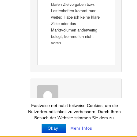
klaren Zielvorgaben bzw.
Lastenheften kommt man
weiter. Habe ich keine klare
Ziele oder das
Marktvolumen anderweitig
belegt, komme ich nicht
voran.
Fastvoice.net nutzt teilweise Cookies, um die
Wolfgang Herter
sagte am
1.1.2016 um 21:37
Nutzerfreundlichkeit zu verbessern. Durch Ihren
:
Besuch der Website stimmen Sie dem zu.
Zum Thema Stromschlag:
Okay!
Mehr Infos
Im ersten LED-Test der StiWa befand sich