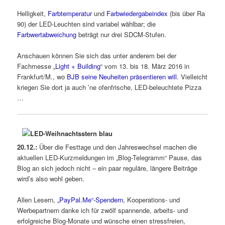
Helligkeit,
Farbtemperatur
und
Farbwiedergabeindex
(bis über Ra
90) der LED-Leuchten sind variabel wählbar; die
Farbwertabweichung
beträgt nur drei SDCM-Stufen.
Anschauen können Sie sich das unter anderem bei der
Fachmesse „
Light + Building
“ vom 13. bis 18. März 2016 in
Frankfurt/M., wo
BJB seine Neuheiten präsentieren will
. Vielleicht
kriegen Sie dort ja auch ’ne ofenfrische, LED-beleuchtete Pizza
…
20.12.:
Über die Festtage und den Jahreswechsel machen die
aktuellen LED-Kurzmeldungen im „Blog-Telegramm“ Pause, das
Blog an sich jedoch nicht – ein paar reguläre, längere Beiträge
wird’s also wohl geben.
Allen Lesern,
„PayPal.Me“-Spendern
, Kooperations- und
Werbepartnern danke ich für zwölf spannende, arbeits- und
erfolgreiche Blog-Monate und wünsche einen stressfreien,