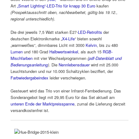
Art
„Smart Lighting“-LED-Trio für knapp 30 Euro
kaufen
(Prospektausschnitt oben, nachbearbeitet, gültig bis 19.12.,
regional unterschiedlich)
.
Die drei jeweils 7,5 Watt starken E27-
LED-Retrofits
der
deutschen Elektronikmarke „
X4-Life
“ bieten sowohl
„warmweißes“, dimmbares Licht mit 3000
Kelvin
, bis zu 480
Lumen
und 180 Grad
Halbwertswinkel
, als auch 15
RGB-
Mischfarben
mit vier Wechselprogrammen
(
pdf-Datenblatt und
Bedienungsanleitung
)
. Die
Nennlebensdauer
wird mit 25.000
Leuchtstunden und nur 10.000 Schaltzyklen beziffert, der
Farbwiedergabeindex
leider verschwiegen.
Gesteuert wird das Trio von einer Infrarot-Fernbedienung. Das
Sonderangebot liegt mit 29,95 Euro für das Set aktuell am
unteren Ende der Marktpreisspanne
, zumal die Lieferung derzeit
versandkostenfrei ist.