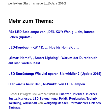
perfekten Start ins neue LED-Jahr 2016!
Mehr zum Thema:
R7s-LED-Stablampe von „DEL-KO“: Wenig Licht, kurzes
Leben (Update)
LED-Tagebuch (KW 41): … Hue für HomeKit …
„Smart Home“, „Smart Lighting“: Warum der Durchbruch
auf sich warten lässt
LED-Umrüstung: Wie viel sparen Sie wirklich? (Update 2015)
Hier wird’s heiß: Der „Tc-Punkt“ von LED-Lampen
Dieser Eintrag wurde veröffentlicht in
Finanzen
,
Internes
,
Internet
,
Justiz
,
Kurioses
,
LED-Beleuchtung
,
Politik
,
Regionales
,
Technik
,
Werbung
,
Wirtschaft
von
Wolfgang Messer
.
Permanenter Link des
Eintrags
.