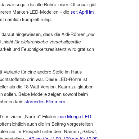
da war sogar die alte Röhre leiser. Offenbar gibt
eureren Marken-LED-Modellen – die
seit April im
st nämlich komplett ruhig.
d darauf hingewiesen, dass die Aldi-Röhren
„nur
d
„nicht für elektronische Vorschaltgeräte
rkeit und Feuchtigkeitsresistenz wird grafisch
-Variante für eine andere Stelle im Haus
uchtstoffstab drin war. Diese LED-Röhre ist
heller als die 18-Watt-Version. Kaum zu glauben,
n sollen. Beide Modelle zeigen sowohl beim
fnahmen kein
störendes Flimmern
.
’s in vielen „Norma“-Filialen
jede Menge LED-
fensichtlich auch die im Beitrag vorgestellten
ufen sie im Prospekt unter dem Namen „i-Glow“,
te bestellbar –
60 cm für 14,99
,
120 cm für 19,99