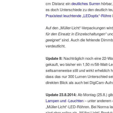
cm Distanz ein
deutliches Surren
hörbar, 
es doch Unterschiede zu den deutlich t
Praxistest leuchtende „LEDoptix“-Röhre
i
Auf den „Müller-Licht“-Verpackungen wir
für den Einsatz in Einzelschaltungen“
un
geeignet“
sind. Auch die fehlende Dimmba
verdeutlicht.
Update II:
Nachträglich noch eine 22-Watt
gekauft, wo bisher ein 1,50 m/58-Watt-Le
seltsamerweise still und wirkt erheblich 
dass das nur 300 Lumen Unterschied sei
direkten Blick als auch bei DigiCam-Au
Update 23.8.2014:
Ab Montag (25.8.) gibt
Lampen und -Leuchten
– unter anderem of
„Müller-Licht“-LED-Röhren. Bei Norma la
sind aber online als „Müller-Licht“-Produk