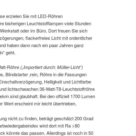
sse erzielen Sie mit LED-Röhren
hre bisherigen Leuchtstofflampen viele Stunden
 Werkstatt oder im Büro. Dort freuen Sie sich
ögerungen, flackerfreies Licht mit ordentlicher
nd haben dann nach ein paar Jahren ganz
n“ geht.
Watt-Röhre
(„Importiert durch: Müller-Licht“)
s, Blindstarter ‚rein, Röhre in die Fassungen
Einschaltverzögerung, Helligkeit und Lichtfarbe
 und lichtschwachen 36-Watt-T8-Leuchtstoffröhre
lvin sind glaubhaft. Bei den offiziell 1700 Lumen
er Wert erscheint mir leicht übertrieben.
ung nicht zu finden, beträgt geschätzt 200 Grad
Farbwiedergabeindex wird dort mit Ra >80
 könnte das passen. Allerdings ist noch in 50