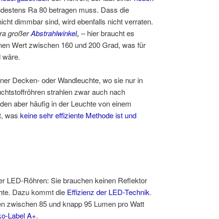
ndestens Ra 80 betragen muss. Dass die
t dimmbar sind, wird ebenfalls nicht verraten.
tra großer
Abstrahlwinkel
„
– hier braucht es
nen Wert zwischen 160 und 200 Grad, was für
 wäre.
iner Decken- oder Wandleuchte, wo sie nur in
uchtstoffröhren strahlen zwar auch nach
erden aber häufig in der Leuchte von einem
et, was
keine sehr effiziente Methode ist und
eser LED-Röhren: Sie brauchen keinen Reflektor
chte. Dazu kommt die
Effizienz der LED-Technik
.
en zwischen 85 und knapp 95 Lumen pro Watt
o-Label A+
.