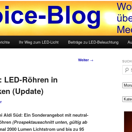
LED, Medien und mehr
g
richte
Ihr Weg zum LED-Licht
Beiträge zu LED-Beleuchtung
Au
Weiter
→
SUCH
Such
d: LED-Röhren in
ken (Update)
r
i Aldi Süd: Ein Sonderangebot mit neutral-
röhren
(Prospektausschnitt unten, gültig ab
imal 2000 Lumen Lichtstrom und bis zu 95