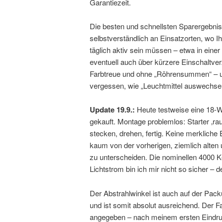
Garantiezeit.
Die besten und schnellsten Sparergebni
selbstverständlich an Einsatzorten, wo I
täglich aktiv sein müssen – etwa in einer
eventuell auch über kürzere Einschaltverz
Farbtreue und ohne „Röhrensummen“ – u
vergessen, wie „Leuchtmittel auswechsel
Update 19.9.:
Heute testweise eine 18-
gekauft. Montage problemlos: Starter ‚rau
stecken, drehen, fertig. Keine merkliche 
kaum von der vorherigen, ziemlich alten
zu unterscheiden. Die nominellen 4000 Ke
Lichtstrom bin ich mir nicht so sicher – d
Der Abstrahlwinkel ist auch auf der Pack
und ist somit absolut ausreichend. Der 
angegeben – nach meinem ersten Eindruck