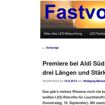
Wolfgang Messer über LED, O
Fastvoice-Blo
Hauptmenü
Alles über LED-Beleuchtung
LED-Testbe
Zum Inhalt wechseln
Zum sekundären Inhalt wechseln
Beitrags-Navigation
←
Vorherige
Premiere bei Aldi Sü
drei Längen und Stär
Veröffentlicht am
16.9.2013
von
Wolfgang Messe
Das gab’s meines Wissens noch nie be
weißen LED-Retrofits für Leuchtstoff
Donnerstag, 19. September)
. Mit max