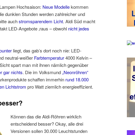
-Lampen Hochsaison:
Neue Modelle
kommen
die dunklen Stunden werden zahlreicher und
bitte auch
stromsparendem Licht
. Aldi Süd macht
entakt LED-Angebote ‚raus – obwohl
nicht jedes
ounter
liegt, das gab’s dort noch nie: LED-
d neutral-weißer
Farbtemperatur
4000 Kelvin –
 Sicht spart man mit ihnen nämlich gegenüber
r gar nichts
. Die im Volksmund
„Neonröhren“
Markenprodukte schaffen immerhin
rund 18.000
n Lichtstrom
pro Watt ziemlich energieeffizient.
besser?
Können das die Aldi-Röhren wirklich
entscheidend besser? Okay, alle drei
Versionen sollen 30.000 Leuchtstunden