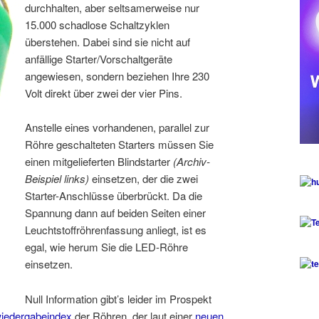
durchhalten, aber seltsamerweise nur
15.000 schadlose Schaltzyklen
überstehen. Dabei sind sie nicht auf
anfällige Starter/Vorschaltgeräte
angewiesen, sondern beziehen Ihre 230
Volt direkt über zwei der vier Pins.
Anstelle eines vorhandenen, parallel zur
Röhre geschalteten Starters müssen Sie
einen mitgelieferten Blindstarter
(Archiv-
Beispiel links)
einsetzen, der die zwei
Starter-Anschlüsse überbrückt. Da die
Spannung dann auf beiden Seiten einer
Leuchtstoffröhrenfassung anliegt, ist es
egal, wie herum Sie die LED-Röhre
einsetzen.
Null Information gibt’s leider im Prospekt
iedergabeindex
der Röhren, der laut einer
neuen