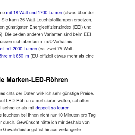
jene
mit 18 Watt und 1700 Lumen
(etwas über der
. Sie kann 36-Watt-Leuchtstofflampen ersetzen,
den günstigsten Energieeffizienzindex (EEI) und
5). Die beiden anderen Varianten sind beim EEI
üssen sich aber beim lm/€-Verhältnis
ell mit 2000 Lumen
(ca. zwei 75-Watt-
hre mit 850 lm
(EU-offiziell etwas mehr als eine
iele Marken-LED-Röhren
sichts der Daten wirklich sehr günstige Preise.
auf LED-Röhren amortisieren wollen, schaffen
 schneller als mit
doppelt so teuren
e leuchten bei Ihnen nicht nur 10 Minuten pro Tag
r durch. Gewünscht hätte ich mir deshalb von
he Gewährleistungsfrist hinaus verlängerte