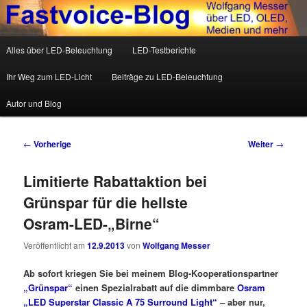
Wolfgang Messer über LED, OLED, Medien und mehr
Hauptmenü
Alles über LED-Beleuchtung
LED-Testberichte
Zum Inhalt wechseln
Zum sekundären Inhalt wechseln
Fastvoice-Blog
Ihr Weg zum LED-Licht
Beiträge zu LED-Beleuchtung
Autor und Blog
Beitrags-Navigation
←
Vorherige
Weiter
→
Limitierte Rabattaktion bei
Grünspar für die hellste
Osram-LED-„Birne“
Veröffentlicht am
12.9.2013
von
Wolfgang Messer
Ab sofort kriegen Sie bei meinem Blog-Kooperationspartner
„Grünspar“
einen Spezialrabatt auf die dimmbare
Osram
„LED Superstar Classic A 75 Surround Light“
– aber nur,