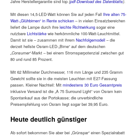
Jahre Herstellergarantie sind top
(
pdf-Download des Datenblatts
)
.
Mit diesen 14,5-LED-Watt können Sie auf jeden Fall
Ihre alten 75-
Watt-„Glühbirnen“ in Rente schicken
– in vielen Einsatzbereichen
liefert die Lampe durch ihre
leichte Richtwirkung
sogar eine
nutzbare
Lichtstärke
wie herkömmliche 100-Watt-Leuchtmittel.
Damit ist sie – zusammen mit ihrem
Nachfolgemodell
– die
derzeit hellste Osram-LED-„Birne“ auf dem deutschen
„Consumer“
-Markt – bei einem Stromsparpotenzial zwischen gut
80 und rund 85 Prozent.
Mit 62 Millimeter Durchmesser, 116 mm Länge und 235 Gramm
Gewicht sollte sie in die meisten Leuchten mit E27-Fassung
passen. Kleiner Nachteil: Mit
mindestens 30 Euro Gesamtpreis
inklusive Versand ist die „A 75 Surround Light“ von Osram kein
Spontankauf aus der Portokasse; die unverbindliche
Preisempfehlung von Osram liegt sogar bei 39,95 Euro.
Heute deutlich günstiger
Ab sofort bekommen Sie aber bei „Grünspar“ einen Spezialrabatt