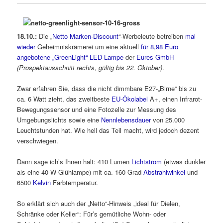
18.10.:
Die „
Netto Marken-Discount
“-Werbeleute betreiben
mal
wieder
Geheimniskrämerei um eine aktuell
für 8,98 Euro
angebotene „GreenLight“-LED-Lampe
der
Eures GmbH
(Prospektausschnitt rechts, gültig bis 22. Oktober)
.
Zwar erfahren Sie, dass die nicht dimmbare E27-„Birne“ bis zu
ca. 6 Watt zieht, das zweitbeste
EU-Ökolabel
A+, einen Infrarot-
Bewegungssensor und eine Fotozelle zur Messung des
Umgebungslichts sowie eine
Nennlebensdauer
von 25.000
Leuchtstunden hat. Wie hell das Teil macht, wird jedoch dezent
verschwiegen.
Dann sage ich’s Ihnen halt: 410 Lumen
Lichtstrom
(etwas dunkler
als eine 40-W-Glühlampe) mit ca. 160 Grad
Abstrahlwinkel
und
6500
Kelvin
Farbtemperatur.
So erklärt sich auch der „Netto“-Hinweis „ideal für Dielen,
Schränke oder Keller“: Für’s gemütliche Wohn- oder