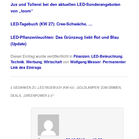
Jux und Tollerei bei den aktuellen LED-Sonderangeboten
von „toom“
LED-Tagebuch (KW 27): Cree-Schwäche, …
LED-Pflanzenleuchten: Das Grünzeug liebt Rot und Blau
(Update)
Dieser Eintrag wurde veröffentlicht in
Finanzen
,
LED-Beleuchtung
,
Technik
,
Werbung
,
Wirtschaft
von
Wolfgang Messer
.
Permanenter
Link des Eintrags
.
2 GEDANKEN ZU „
LED-TAGEBUCH (KW 42): „GOLDLAMPEN“ ZUM DIMMEN,
DEALS, „GREENPOWER 2.0“
“