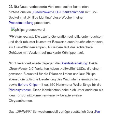
22.10.:
Neue, verbesserte Versionen seiner bekannten,
professionellen
„GreenPower“-LED-Pflanzenlampen
mit E27-
Sockeln hat „Philips Lighting“ diese Woche in einer
Pressemitteilung
präsentiert
(PR-Foto rechts)
. Die zweite Generation soll effizienter leuchten
und dank robuster Kunststoff-Bauweise auch bruchsicherer sein
als Glas-Pflanzenlampen. Außerdem fällt das schlankere
Gehäuse mit Verzicht auf markante Kühlrippen auf.
Nicht verändert wurde dagegen die
Spektralverteilung
: Beide
„GreenPower 2.0“-Varianten haben „kaltweiße“ LEDs, die einen
gewissen Blauanteil für die Pflanzen liefern und laut Philips
ebenso die optische Beurteilung des Wachstums ermöglichen,
sowie
tiefrote Chips
mit ca. 660 Nanometer Wellenlänge für die
Photosynthese
. Diese Kombination habe sich unter anderem als
ideal für Schnittblumen erwiesen – beispielsweise
Chrysanthemen.
Das „DR/W/FR“-Schwestermodell verfüge zusätzlich über „
Far-