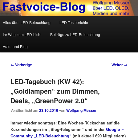
Wolfgang Messer über LED, OLED, Medien und mehr
Hauptmenü
Alles über LED-Beleuchtung
LED-Testberichte
Zum Inhalt wechseln
Zum sekundären Inhalt wechseln
Fastvoice-Blog
Ihr Weg zum LED-Licht
Beiträge zu LED-Beleuchtung
Autor und Blog
Beitrags-Navigation
←
Vorherige
Weiter
→
LED-Tagebuch (KW 42):
„Goldlampen“ zum Dimmen,
Deals, „GreenPower 2.0“
Veröffentlicht am
23.10.2016
von
Wolfgang Messer
Immer wieder sonntags: Eine Wochen-Rückschau auf die
Kurzmeldungen im „Blog-Telegramm“ und in der
Google+-
Community „LED-Beleuchtung“
(mit aktuell 620 Mitgliedern)