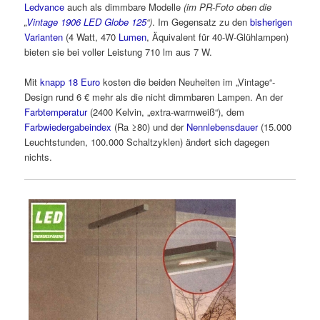
Ledvance
auch als dimmbare Modelle
(im PR-Foto oben die
„
Vintage 1906 LED Globe 125
“)
. Im Gegensatz zu den
bisherigen
Varianten
(4 Watt, 470
Lumen
, Äquivalent für 40-W-Glühlampen)
bieten sie bei voller Leistung 710 lm aus 7 W.
Mit
knapp 18 Euro
kosten die beiden Neuheiten im „Vintage“-
Design rund 6 € mehr als die nicht dimmbaren Lampen. An der
Farbtemperatur
(2400 Kelvin, „extra-warmweiß“), dem
Farbwiedergabeindex
(Ra ≥80) und der
Nennlebensdauer
(15.000
Leuchtstunden, 100.000 Schaltzyklen) ändert sich dagegen
nichts.