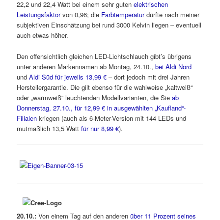
22,2 und 22,4 Watt bei einem sehr guten
elektrischen
Leistungsfaktor
von 0,96; die
Farbtemperatur
dürfte nach meiner
subjektiven Einschätzung bei rund 3000 Kelvin liegen – eventuell
auch etwas höher.
Den offensichtlich gleichen LED-Lichtschlauch gibt’s übrigens
unter anderen Markennamen ab Montag, 24.10.,
bei Aldi Nord
und
Aldi Süd für jeweils 13,99 €
– dort jedoch mit drei Jahren
Herstellergarantie. Die gilt ebenso für die wahlweise „kaltweiß“
oder „warmweiß“ leuchtenden Modellvarianten, die Sie
ab
Donnerstag, 27.10., für 12,99 € in ausgewählten „Kaufland“-
Filialen
kriegen (auch als 6-Meter-Version mit 144 LEDs und
mutmaßlich 13,5 Watt
für nur 8,99 €
).
20.10.:
Von einem Tag auf den anderen
über 11 Prozent seines