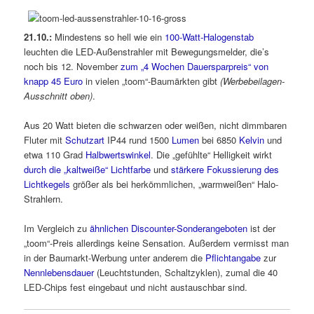
21.10.:
Mindestens so hell wie ein
100-Watt-Halogenstab
leuchten die LED-Außenstrahler mit Bewegungsmelder, die’s
noch bis 12. November
zum „4 Wochen Dauersparpreis“ von
knapp 45 Euro
in vielen „toom“-Baumärkten gibt
(Werbebeilagen-
Ausschnitt oben)
.
Aus 20 Watt bieten die schwarzen oder weißen, nicht dimmbaren
Fluter mit
Schutzart
IP44 rund 1500
Lumen
bei 6850
Kelvin
und
etwa 110 Grad
Halbwertswinkel
. Die „gefühlte“ Helligkeit wirkt
durch die „kaltweiße“ Lichtfarbe
und
stärkere Fokussierung des
Lichtkegels
größer als bei herkömmlichen, „warmweißen“ Halo-
Strahlern.
Im Vergleich zu
ähnlichen Discounter-Sonderangeboten
ist der
„toom“-Preis allerdings keine Sensation. Außerdem vermisst man
in der Baumarkt-Werbung unter anderem die
Pflichtangabe
zur
Nennlebensdauer
(Leuchtstunden, Schaltzyklen), zumal die 40
LED-Chips fest eingebaut und nicht austauschbar sind.