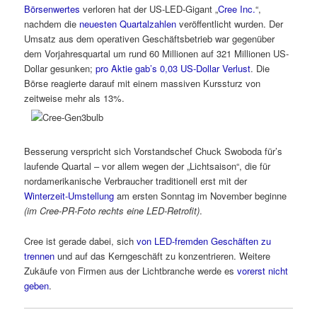
Börsenwertes
verloren hat der US-LED-Gigant „
Cree Inc.
“,
nachdem die
neuesten Quartalzahlen
veröffentlicht wurden. Der
Umsatz aus dem operativen Geschäftsbetrieb war gegenüber
dem Vorjahresquartal um rund 60 Millionen auf 321 Millionen US-
Dollar gesunken;
pro Aktie gab’s 0,03 US-Dollar Verlust
. Die
Börse reagierte darauf mit einem massiven Kurssturz von
zeitweise mehr als 13%.
Besserung verspricht sich Vorstandschef Chuck Swoboda für’s
laufende Quartal – vor allem wegen der „Lichtsaison“, die für
nordamerikanische Verbraucher traditionell erst mit der
Winterzeit-Umstellung
am ersten Sonntag im November beginne
(im Cree-PR-Foto rechts eine LED-Retrofit)
.
Cree ist gerade dabei, sich
von LED-fremden Geschäften zu
trennen
und auf das Kerngeschäft zu konzentrieren. Weitere
Zukäufe von Firmen aus der Lichtbranche werde es
vorerst nicht
geben
.