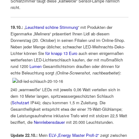
Schlafzimmer taugt diese „kaltweiße“ Sensor-Lampe nämlich
nicht.
19.10.:
„
Leuchtend schöne Stimmung
“ mit Produkten der
Eigenmarke „Melinera“ präsentiert Ihnen Lidl ab diesem
Donnerstag (20. Oktober) in seinen Filialen und im Online-Shop.
Neben jeder Menge üblicher, schwacher LED-Weihnachts-Deko-
Lichter können Sie
für knapp 13 Euro
auch einen einigermaßen
wetterfesten LED-Lichterschlauch kaufen, der mit mußmaßlich
rund 1200
Lumen
Gesamtlichtstrom draußen oder drinnen für
echte Beleuchtung sorgt
(Online-Screenshot, nachbearbeitet)
:
240 „warmweiße“ LEDs mit jeweils 0,06 Watt verteilen sich in
dem 10 Meter langen, spritzwassergeschützten Schlauch
(
Schutzart
IP44); dazu kommen 1,5 m Zuleitung. Die
Gesamthelligkeit entspricht etwa der einer 75-Watt-Glühlampe;
die Leistungsaufnahme inklusive Trafo wird mit stolzen 22,5 Watt
beziffert, die
Nennlebensdauer
mit 20.000 Leuchtstunden.
Update 22.10.:
Mein
ELV-„Energy Master Profi-2“
zeigt zwischen