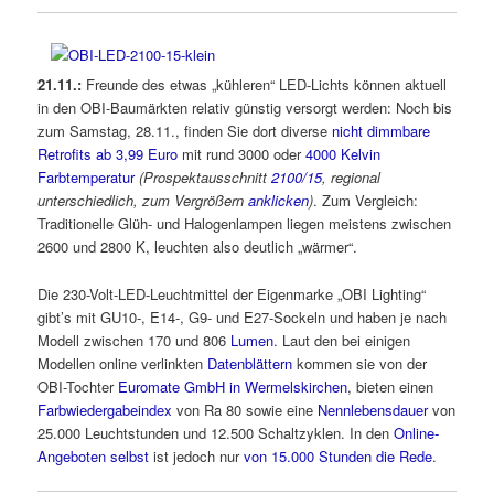
21.11.:
Freunde des etwas „kühleren“ LED-Lichts können aktuell
in den OBI-Baumärkten relativ günstig versorgt werden: Noch bis
zum Samstag, 28.11., finden Sie dort diverse
nicht dimmbare
Retrofits ab 3,99 Euro
mit rund 3000 oder
4000 Kelvin
Farbtemperatur
(Prospektausschnitt
2100/15
, regional
unterschiedlich, zum Vergrößern
anklicken
)
. Zum Vergleich:
Traditionelle Glüh- und Halogenlampen liegen meistens zwischen
2600 und 2800 K, leuchten also deutlich „wärmer“.
Die 230-Volt-LED-Leuchtmittel der Eigenmarke „OBI Lighting“
gibt’s mit GU10-, E14-, G9- und E27-Sockeln und haben je nach
Modell zwischen 170 und 806
Lumen
. Laut den bei einigen
Modellen online verlinkten
Datenblättern
kommen sie von der
OBI-Tochter
Euromate GmbH in Wermelskirchen
, bieten einen
Farbwiedergabeindex
von Ra 80 sowie eine
Nennlebensdauer
von
25.000 Leuchtstunden und 12.500 Schaltzyklen. In den
Online-
Angeboten selbst
ist jedoch nur
von 15.000 Stunden die Rede
.