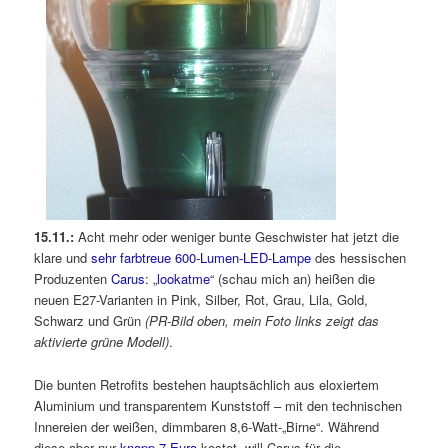
15.11.:
Acht mehr oder weniger bunte Geschwister hat jetzt die
klare und
sehr farbtreue 600-Lumen-LED-Lampe
des hessischen
Produzenten
Carus
: „
lookatme
“ (schau mich an) heißen die
neuen E27-Varianten in Pink, Silber, Rot, Grau, Lila, Gold,
Schwarz und Grün
(PR-Bild oben, mein Foto links zeigt das
aktivierte grüne Modell)
.
Die bunten Retrofits bestehen hauptsächlich aus eloxiertem
Aluminium und transparentem Kunststoff – mit den technischen
Innereien der weißen, dimmbaren 8,6-Watt-„Birne“. Während
diese aber nur
knapp 7 Euro
kostet, will Carus für die