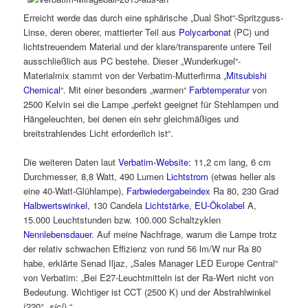
Erreicht werde das durch eine sphärische „Dual Shot“-Spritzguss-
Linse, deren oberer, mattierter Teil aus
Polycarbonat
(PC) und
lichtstreuendem Material und der klare/transparente untere Teil
ausschließlich aus PC bestehe. Dieser „Wunderkugel“-
Materialmix stammt von der Verbatim-Mutterfirma „
Mitsubishi
Chemical
“. Mit einer besonders „warmen“
Farbtemperatur
von
2500 Kelvin sei die Lampe „perfekt geeignet für Stehlampen und
Hängeleuchten, bei denen ein sehr gleichmäßiges und
breitstrahlendes Licht erforderlich ist“.
Die weiteren Daten laut
Verbatim-Website
: 11,2 cm lang, 6 cm
Durchmesser, 8,8 Watt, 490 Lumen
Lichtstrom
(etwas heller als
eine 40-Watt-Glühlampe),
Farbwiedergabeindex
Ra 80, 230 Grad
Halbwertswinkel
, 130 Candela
Lichtstärke
,
EU-Ökolabel
A,
15.000 Leuchtstunden bzw. 100.000 Schaltzyklen
Nennlebensdauer
. Auf meine Nachfrage, warum die Lampe trotz
der relativ schwachen Effizienz von rund 56 lm/W nur Ra 80
habe, erklärte Senad Iljaz, „Sales Manager LED Europe Central“
von Verbatim: „Bei E27-Leuchtmitteln ist der Ra-Wert nicht von
Bedeutung. Wichtiger ist CCT (2500 K) und der Abstrahlwinkel
(220°,
sic!
).“