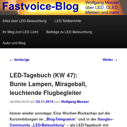
Wolfgang Messer über LED, OLED, Medien und mehr
Hauptmenü
Alles über LED-Beleuchtung
LED-Testberichte
Zum Inhalt wechseln
Zum sekundären Inhalt wechseln
Fastvoice-Blog
Ihr Weg zum LED-Licht
Beiträge zu LED-Beleuchtung
Autor und Blog
Beitrags-Navigation
←
Vorherige
Weiter
→
LED-Tagebuch (KW 47):
Bunte Lampen, Mirageball,
leuchtende Flugbegleiter
Veröffentlicht am
22.11.2015
von
Wolfgang Messer
Immer wieder sonntags: Eine Wochen-Rückschau auf die
Kurzmeldungen im „
Blog-Telegramm
“ und in der
Google+-
Community „LED-Beleuchtung“
– als LED-Tagebuch mit