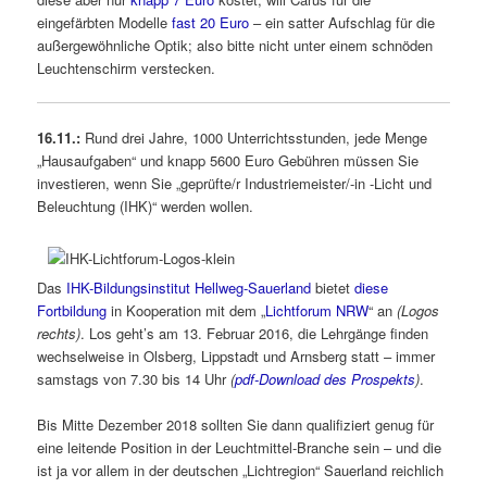
eingefärbten Modelle
fast 20 Euro
– ein satter Aufschlag für die
außergewöhnliche Optik; also bitte nicht unter einem schnöden
Leuchtenschirm verstecken.
16.11.:
Rund drei Jahre, 1000 Unterrichtsstunden, jede Menge
„Hausaufgaben“ und knapp 5600 Euro Gebühren müssen Sie
investieren, wenn Sie „geprüfte/r Industriemeister/-in -Licht und
Beleuchtung (IHK)“ werden wollen.
Das
IHK-Bildungsinstitut Hellweg-Sauerland
bietet
diese
Fortbildung
in Kooperation mit dem „
Lichtforum NRW
“ an
(Logos
rechts)
. Los geht’s am 13. Februar 2016, die Lehrgänge finden
wechselweise in Olsberg, Lippstadt und Arnsberg statt – immer
samstags von 7.30 bis 14 Uhr
(
pdf-Download des Prospekts
)
.
Bis Mitte Dezember 2018 sollten Sie dann qualifiziert genug für
eine leitende Position in der Leuchtmittel-Branche sein – und die
ist ja vor allem in der deutschen „Lichtregion“ Sauerland reichlich