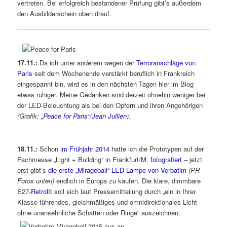
vertreten. Bei erfolgreich bestandener Prüfung gibt’s außerdem
den Ausbilderschein oben drauf.
17.11.:
Da ich unter anderem wegen der
Terroranschläge von
Paris
seit dem Wochenende verstärkt beruflich in Frankreich
eingespannt bin, wird es in den nächsten Tagen hier im Blog
etwas ruhiger. Meine Gedanken sind derzeit ohnehin weniger bei
der LED-Beleuchtung als bei den Opfern und ihren Angehörigen
(Grafik:
„Peace for Paris“/Jean Jullien
)
.
18.11.:
Schon
im Frühjahr 2014
hatte ich die Prototypen auf der
Fachmesse „Light + Building“ in Frankfurt/M.
fotografiert
– jetzt
erst gibt’s
die erste „Mirageball“-LED-Lampe von Verbatim
(PR-
Fotos unten)
endlich in Europa zu kaufen. Die klare, dimmbare
E27-
Retrofit
soll sich laut Pressemitteilung durch „ein in Ihrer
Klasse führendes, gleichmäßiges und omnidirektionales Licht
ohne unansehnliche Schatten oder Ringe“ auszeichnen.