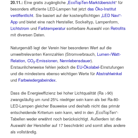
20.11.:
Eine gratis zugängliche „
EcoTopTen-Marktübersicht
“ für
besonders effiziente LED-Lampen hat jetzt
das Öko-Institut
veröffentlicht
. Sie basiert auf der kostenpflichtigen
„LED Navi“-
App
und bietet eine nach Hersteller, Sockeltyp, Lampenform,
Lichtstrom
und
Farbtemperatur
sortierbare Auswahl von
Retrofits
mit diversen Daten.
Naturgemäß legt der Verein hier besonderen Wert auf die
umweltrelevanten Kennzahlen (Stromverbrauch,
Lumen-/Watt-
Relation
,
CO
-Emissionen
,
Nennlebensdauer
).
2
Erstaunlicherweise fehlen jedoch die
EU-Ökolabel
-Einstufungen
und die mindestens ebenso wichtigen Werte für
Abstrahlwinkel
und
Farbwiedergabeindex
.
Dass die Energieeffizienz bei hoher Lichtqualität (Ra >90)
zwangsläufig um rund 25% niedriger sein kann als bei Ra-80-
LED-Lampen gleicher Bauweise und deshalb nicht das primär
entscheidende Kriterium sein kann, wird in den „EcoTopTen“-
Tabellen weder erwähnt noch berücksichtigt. Außerdem ist die
Auswahl der Hersteller auf 17 beschränkt und somit alles andere
als vollständig.