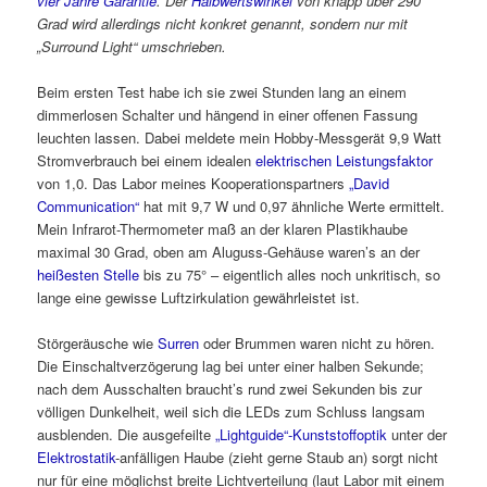
vier Jahre Garantie
. Der
Halbwertswinkel
von knapp über 290
Grad wird allerdings nicht konkret genannt, sondern nur mit
„Surround Light“ umschrieben.
Beim ersten Test habe ich sie zwei Stunden lang an einem
dimmerlosen Schalter und hängend in einer offenen Fassung
leuchten lassen. Dabei meldete mein Hobby-Messgerät 9,9 Watt
Stromverbrauch bei einem idealen
elektrischen Leistungsfaktor
von 1,0. Das Labor meines Kooperationspartners
„David
Communication“
hat mit 9,7 W und 0,97 ähnliche Werte ermittelt.
Mein Infrarot-Thermometer maß an der klaren Plastikhaube
maximal 30 Grad, oben am Aluguss-Gehäuse waren’s an der
heißesten Stelle
bis zu 75° – eigentlich alles noch unkritisch, so
lange eine gewisse Luftzirkulation gewährleistet ist.
Störgeräusche wie
Surren
oder Brummen waren nicht zu hören.
Die Einschaltverzögerung lag bei unter einer halben Sekunde;
nach dem Ausschalten braucht’s rund zwei Sekunden bis zur
völligen Dunkelheit, weil sich die LEDs zum Schluss langsam
ausblenden. Die ausgefeilte
„Lightguide“-Kunststoffoptik
unter der
Elektrostatik
-anfälligen Haube (zieht gerne Staub an) sorgt nicht
nur für eine möglichst breite Lichtverteilung (laut Labor mit einem