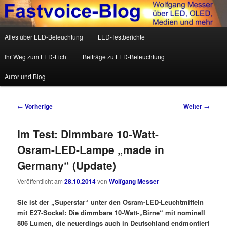
Wolfgang Messer über LED, OLED, Medien und mehr
Hauptmenü
Alles über LED-Beleuchtung
LED-Testberichte
Zum Inhalt wechseln
Zum sekundären Inhalt wechseln
Fastvoice-Blog
Ihr Weg zum LED-Licht
Beiträge zu LED-Beleuchtung
Autor und Blog
Beitrags-Navigation
←
Vorherige
Weiter
→
Im Test: Dimmbare 10-Watt-
Osram-LED-Lampe „made in
Germany“ (Update)
Veröffentlicht am
28.10.2014
von
Wolfgang Messer
Sie ist der „Superstar“ unter den Osram-LED-Leuchtmitteln
mit E27-Sockel: Die dimmbare 10-Watt-„Birne“ mit nominell
806 Lumen, die neuerdings auch in Deutschland endmontiert