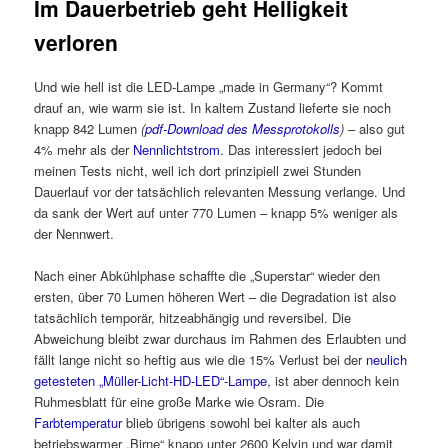
Im Dauerbetrieb geht Helligkeit
verloren
Und wie hell ist die LED-Lampe „made in Germany“? Kommt
drauf an, wie warm sie ist. In kaltem Zustand lieferte sie noch
knapp 842 Lumen
(
pdf-Download des Messprotokolls
)
– also gut
4% mehr als der
Nennlichtstrom
. Das interessiert jedoch bei
meinen Tests nicht, weil ich dort prinzipiell zwei Stunden
Dauerlauf vor der tatsächlich relevanten Messung verlange. Und
da sank der Wert auf unter 770 Lumen – knapp 5% weniger als
der Nennwert.
Nach einer Abkühlphase schaffte die „Superstar“ wieder den
ersten, über 70 Lumen höheren Wert – die Degradation ist also
tatsächlich temporär, hitzeabhängig und reversibel. Die
Abweichung bleibt zwar durchaus im Rahmen des Erlaubten und
fällt lange nicht so heftig aus wie die 15% Verlust bei der
neulich
getesteten „Müller-Licht-HD-LED“-Lampe
, ist aber dennoch kein
Ruhmesblatt für eine große Marke wie Osram. Die
Farbtemperatur
blieb übrigens sowohl bei kalter als auch
betriebswarmer „Birne“ knapp unter 2600 Kelvin und war damit