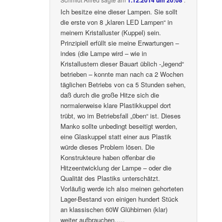
1.12.2014 um 20:08
Ich besitze eine dieser Lampen. Sie sollt
die erste von 8 „klaren LED Lampen“ in
meinem Kristalluster (Kuppel) sein.
Prinzipiell erfüllt sie meine Erwartungen –
indes (die Lampe wird – wie in
Kristallustern dieser Bauart üblich -„legend“
betrieben – konnte man nach ca 2 Wochen
täglichen Betriebs von ca 5 Stunden sehen,
daß durch die große Hitze sich die
normalerweise klare Plastikkuppel dort
trübt, wo im Betriebsfall „0ben“ ist. Dieses
Manko sollte unbedingt beseitigt werden,
eine Glaskuppel statt einer aus Plastik
würde dieses Problem lösen. Die
Konstrukteure haben offenbar die
Hitzeentwicklung der Lampe – oder die
Qualität des Plastiks unterschätzt.
Vorläufig werde ich also meinen gehorteten
Lager-Bestand von einigen hundert Stück
an klassischen 60W Glühbirnen (klar)
weiter aufbrauchen…..