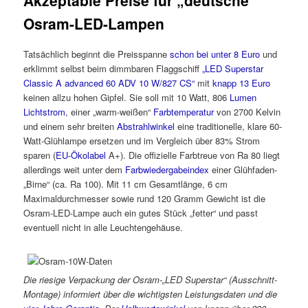
Akzeptable Preise für „deutsche“
Osram-LED-Lampen
Tatsächlich beginnt die Preisspanne
schon bei unter 8 Euro
und
erklimmt selbst beim dimmbaren Flaggschiff
„LED Superstar
Classic A advanced 60 ADV 10 W/827 CS“
mit
knapp 13 Euro
keinen allzu hohen Gipfel. Sie soll mit 10 Watt, 806
Lumen
Lichtstrom
, einer „warm-weißen“
Farbtemperatur
von 2700 Kelvin
und einem sehr breiten
Abstrahlwinkel
eine traditionelle, klare 60-
Watt-Glühlampe ersetzen und im Vergleich über 83% Strom
sparen (
EU-Ökolabel
A+). Die offizielle Farbtreue von Ra 80 liegt
allerdings weit unter dem
Farbwiedergabeindex
einer Glühfaden-
„Birne“ (ca. Ra 100). Mit 11 cm Gesamtlänge, 6 cm
Maximaldurchmesser sowie rund 120 Gramm Gewicht ist die
Osram-LED-Lampe auch ein gutes Stück „fetter“ und passt
eventuell nicht in alle Leuchtengehäuse.
Die riesige Verpackung der Osram-„LED Superstar“ (Ausschnitt-
Montage) informiert über die wichtigsten Leistungsdaten und die