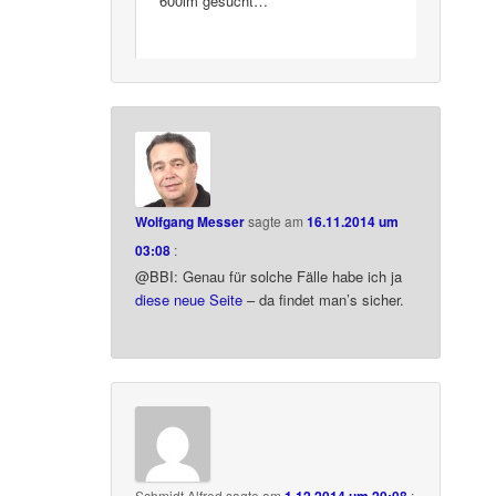
600lm gesucht…
Wolfgang Messer
sagte am
16.11.2014 um
03:08
:
@BBI: Genau für solche Fälle habe ich ja
diese neue Seite
– da findet man’s sicher.
Schmidt Alfred
sagte am
: