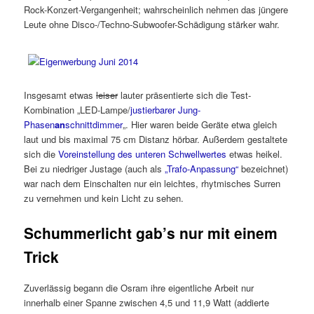
Rock-Konzert-Vergangenheit; wahrscheinlich nehmen das jüngere
Leute ohne Disco-/Techno-Subwoofer-Schädigung stärker wahr.
Insgesamt etwas
leiser
lauter präsentierte sich die Test-
Kombination „LED-Lampe/
justierbarer Jung-
Phasen
an
schnittdimmer
„. Hier waren beide Geräte etwa gleich
laut und bis maximal 75 cm Distanz hörbar. Außerdem gestaltete
sich die
Voreinstellung des unteren Schwellwertes
etwas heikel.
Bei zu niedriger Justage (auch als
„Trafo-Anpassung“
bezeichnet)
war nach dem Einschalten nur ein leichtes, rhytmisches Surren
zu vernehmen und kein Licht zu sehen.
Schummerlicht gab’s nur mit einem
Trick
Zuverlässig begann die Osram ihre eigentliche Arbeit nur
innerhalb einer Spanne zwischen 4,5 und 11,9 Watt (addierte