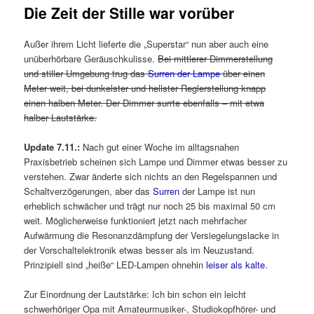
Die Zeit der Stille war vorüber
Außer ihrem Licht lieferte die „Superstar“ nun aber auch eine
unüberhörbare Geräuschkulisse.
Bei mittlerer Dimmerstellung
und stiller Umgebung trug das
Surren der Lampe
über einen
Meter weit, bei dunkelster und hellster Reglerstellung knapp
einen halben Meter. Der Dimmer surrte ebenfalls – mit etwa
halber Lautstärke.
Update 7.11.:
Nach gut einer Woche im alltagsnahen
Praxisbetrieb scheinen sich Lampe und Dimmer etwas besser zu
verstehen. Zwar änderte sich nichts an den Regelspannen und
Schaltverzögerungen, aber das
Surren
der Lampe ist nun
erheblich schwächer und trägt nur noch 25 bis maximal 50 cm
weit. Möglicherweise funktioniert jetzt nach mehrfacher
Aufwärmung die Resonanzdämpfung der Versiegelungslacke in
der Vorschaltelektronik etwas besser als im Neuzustand.
Prinzipiell sind „heiße“ LED-Lampen ohnehin
leiser als kalte
.
Zur Einordnung der Lautstärke: Ich bin schon ein leicht
schwerhöriger Opa mit Amateurmusiker-, Studiokopfhörer- und