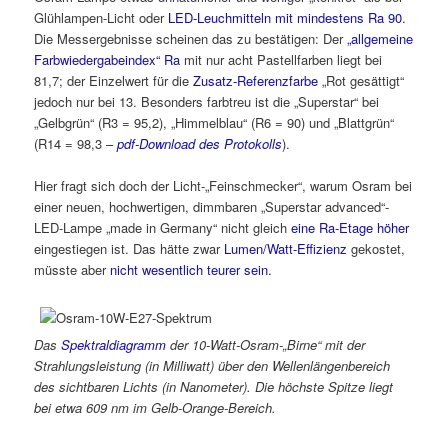
Glühlampen-Licht oder
LED-Leuchmitteln mit mindestens Ra 90
.
Die Messergebnisse scheinen das zu bestätigen: Der
„allgemeine
Farbwiedergabeindex“ Ra
mit nur acht Pastellfarben liegt bei
81,7; der Einzelwert für die
Zusatz-Referenzfarbe
„Rot gesättigt“
jedoch nur bei 13. Besonders farbtreu ist die „Superstar“ bei
„Gelbgrün“ (R3 = 95,2), „Himmelblau“ (R6 = 90) und „Blattgrün“
(R14 = 98,3 –
pdf-Download des Protokolls
).
Hier fragt sich doch der Licht-„Feinschmecker“, warum Osram bei
einer neuen, hochwertigen, dimmbaren „Superstar advanced“-
LED-Lampe „made in Germany“ nicht gleich
eine Ra-Etage höher
eingestiegen ist. Das hätte zwar
Lumen/Watt-Effizienz
gekostet,
müsste aber
nicht wesentlich teurer sein.
Das
Spektraldiagramm
der 10-Watt-Osram-„Birne“ mit der
Strahlungsleistung (in Milliwatt) über den Wellenlängenbereich
des sichtbaren Lichts (in Nanometer). Die höchste Spitze liegt
bei etwa 609 nm im Gelb-Orange-Bereich.