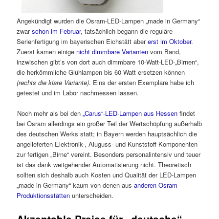
Angekündigt wurden die Osram-LED-Lampen „made in Germany“
zwar
schon im Februar
, tatsächlich begann die reguläre
Serienfertigung im bayerischen Eichstätt aber
erst im Oktober
.
Zuerst kamen einige
nicht dimmbare Varianten
vom Band,
inzwischen gibt’s von dort auch dimmbare 10-Watt-LED-„Birnen“,
die herkömmliche Glühlampen bis 60 Watt ersetzen können
(rechts die klare Variante)
. Eins der ersten Exemplare habe ich
getestet und im Labor nachmessen lassen.
Noch mehr als bei den
„Carus“-LED-Lampen aus Hessen
findet
bei Osram allerdings ein großer Teil der Wertschöpfung außerhalb
des deutschen Werks statt; in Bayern werden hauptsächlich die
angelieferten Elektronik-, Aluguss- und Kunststoff-Komponenten
zur fertigen „Birne“ vereint. Besonders personalintensiv und teuer
ist das dank weitgehender Automatisierung nicht. Theoretisch
sollten sich deshalb auch Kosten und Qualität der LED-Lampen
„made in Germany“ kaum von denen aus
anderen Osram-
Produktionsstätten
unterscheiden.