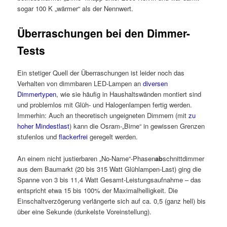
sogar 100 K „wärmer“ als der Nennwert.
Überraschungen bei den Dimmer-
Tests
Ein stetiger Quell der Überraschungen ist leider noch das
Verhalten von dimmbaren LED-Lampen an
diversen
Dimmertypen
, wie sie häufig in Haushaltswänden montiert sind
und problemlos mit Glüh- und Halogenlampen fertig werden.
Immerhin: Auch an theoretisch ungeigneten Dimmern (mit
zu
hoher Mindestlast
) kann die Osram-„Birne“ in gewissen Grenzen
stufenlos und
flackerfrei
geregelt werden.
An einem nicht justierbaren „No-Name“-Phasen
ab
schnittdimmer
aus dem Baumarkt (20 bis 315 Watt Glühlampen-Last) ging die
Spanne von 3 bis 11,4 Watt Gesamt-Leistungsaufnahme – das
entspricht etwa 15 bis 100% der Maximalhelligkeit. Die
Einschaltverzögerung verlängerte sich auf ca. 0,5 (ganz hell) bis
über eine Sekunde (dunkelste Voreinstellung).