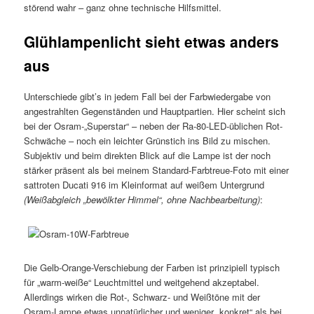
störend wahr – ganz ohne technische Hilfsmittel.
Glühlampenlicht sieht etwas anders
aus
Unterschiede gibt’s in jedem Fall bei der Farbwiedergabe von
angestrahlten Gegenständen und Hauptpartien. Hier scheint sich
bei der Osram-„Superstar“ – neben der Ra-80-LED-üblichen Rot-
Schwäche – noch ein leichter Grünstich ins Bild zu mischen.
Subjektiv und beim direkten Blick auf die Lampe ist der noch
stärker präsent als bei meinem Standard-Farbtreue-Foto mit einer
sattroten Ducati 916 im Kleinformat auf weißem Untergrund
(Weißabgleich „bewölkter Himmel“, ohne Nachbearbeitung)
:
Die Gelb-Orange-Verschiebung der Farben ist prinzipiell typisch
für „warm-weiße“ Leuchtmittel und weitgehend akzeptabel.
Allerdings wirken die Rot-, Schwarz- und Weißtöne mit der
Osram-Lampe etwas unnatürlicher und weniger „konkret“ als bei