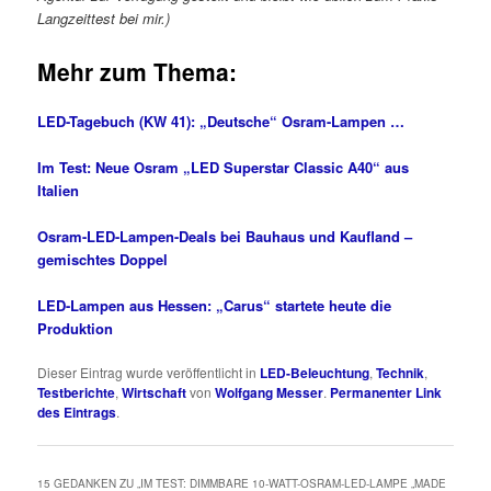
Langzeittest bei mir.)
Mehr zum Thema:
LED-Tagebuch (KW 41): „Deutsche“ Osram-Lampen …
Im Test: Neue Osram „LED Superstar Classic A40“ aus
Italien
Osram-LED-Lampen-Deals bei Bauhaus und Kaufland –
gemischtes Doppel
LED-Lampen aus Hessen: „Carus“ startete heute die
Produktion
Dieser Eintrag wurde veröffentlicht in
LED-Beleuchtung
,
Technik
,
Testberichte
,
Wirtschaft
von
Wolfgang Messer
.
Permanenter Link
des Eintrags
.
15 GEDANKEN ZU „
IM TEST: DIMMBARE 10-WATT-OSRAM-LED-LAMPE „MADE