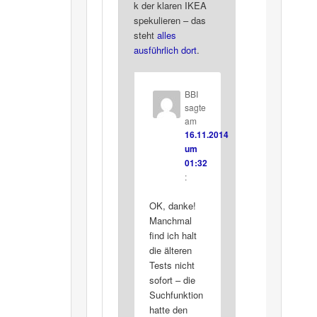
k der klaren IKEA
spekulieren – das
steht
alles
ausführlich dort
.
BBI
sagte
am
16.11.2014
um
01:32
:
OK, danke!
Manchmal
find ich halt
die älteren
Tests nicht
sofort – die
Suchfunktion
hatte den