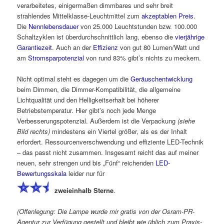
verarbeitetes, einigermaßen dimmbares und sehr breit
strahlendes Mittelklasse-Leuchtmittel zum
akzeptablen Preis
.
Die
Nennlebensdauer
von 25.000 Leuchtstunden bzw. 100.000
Schaltzyklen ist überdurchschnittlich lang, ebenso die
vierjährige
Garantiezeit
. Auch an der
Effizienz
von gut 80 Lumen/Watt und
am
Stromsparpotenzial
von rund 83% gibt’s nichts zu meckern.
Nicht optimal steht es dagegen um die
Geräuschentwicklung
beim Dimmen, die Dimmer-Kompatibilität, die allgemeine
Lichtqualität und den Helligkeitserhalt bei höherer
Betriebstemperatur. Hier gibt’s noch jede Menge
Verbesserungspotenzial. Außerdem ist die Verpackung
(siehe
Bild rechts)
mindestens ein Viertel größer, als es der Inhalt
erfordert. Ressourcenverschwendung und effiziente LED-Technik
– das passt nicht zusammen. Insgesamt reicht das auf meiner
neuen, sehr strengen und bis „Fünf“ reichenden
LED-
Bewertungsskala
leider nur für
zweieinhalb Sterne
.
(Offenlegung: Die Lampe wurde mir gratis von der Osram-PR-
Agentur zur Verfügung gestellt und bleibt wie üblich zum Praxis-