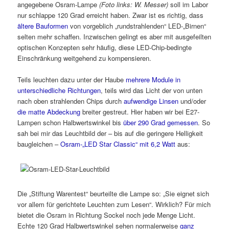
angegebene Osram-Lampe
(Foto links: W. Messer)
soll im Labor
nur schlappe 120 Grad erreicht haben. Zwar ist es richtig, dass
ältere Bauformen
von vorgeblich „rundstrahlenden“ LED-„Birnen“
selten mehr schaffen. Inzwischen gelingt es aber mit ausgefeilten
optischen Konzepten sehr häufig, diese LED-Chip-bedingte
Einschränkung weitgehend zu kompensieren.
Teils leuchten dazu unter der Haube
mehrere Module in
unterschiedliche Richtungen
, teils wird das Licht der von unten
nach oben strahlenden Chips durch
aufwendige Linsen
und/oder
die matte Abdeckung
breiter gestreut. Hier haben wir bei E27-
Lampen schon Halbwertswinkel bis
über 290 Grad gemessen
. So
sah bei mir das Leuchtbild der – bis auf die geringere Helligkeit
baugleichen –
Osram-„LED Star Classic“ mit 6,2 Watt
aus:
Die „Stiftung Warentest“ beurteilte die Lampe so: „Sie eignet sich
vor allem für gerichtete Leuchten zum Lesen“. Wirklich? Für mich
bietet die Osram in Richtung Sockel noch jede Menge Licht.
Echte 120 Grad Halbwertswinkel sehen normalerweise
ganz