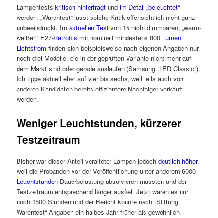
Lampentests
kritisch hinterfragt
und
im Detail „beleuchtet“
werden. „Warentest“ lässt solche Kritik offensichtlich nicht ganz
unbeeindruckt. Im
aktuellen Test
von 15 nicht dimmbaren, „warm-
weißen“ E27-
Retrofits
mit nominell mindestens 800
Lumen
Lichtstrom
finden sich beispielsweise nach eigenen Angaben nur
noch drei Modelle, die in der geprüften Variante nicht mehr auf
dem Markt sind oder gerade auslaufen (Samsung „LED Classic“).
Ich tippe aktuell eher auf vier bis sechs, weil teils auch von
anderen Kandidaten bereits effizientere Nachfolger verkauft
werden.
Weniger Leuchtstunden, kürzerer
Testzeitraum
Bisher war dieser Anteil veralteter Lampen jedoch
deutlich höher
,
weil die Probanden vor der Veröffentlichung unter anderem 6000
Leuchtstunden
Dauerbelastung absolvieren mussten und der
Testzeitraum entsprechend länger ausfiel. Jetzt waren es nur
noch 1500 Stunden und der Bericht konnte nach „Stiftung
Warentest“-Angaben ein halbes Jahr früher als gewöhnlich