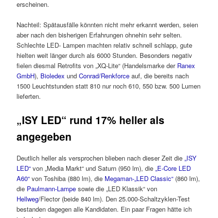
erscheinen.
Nachteil: Spätausfälle könnten nicht mehr erkannt werden, seien
aber nach den bisherigen Erfahrungen ohnehin sehr selten.
Schlechte LED- Lampen machten relativ schnell schlapp, gute
hielten weit länger durch als 6000 Stunden. Besonders negativ
fielen diesmal Retrofits von „XQ-Lite“ (Handelsmarke der
Ranex
GmbH
),
Bioledex
und
Conrad/Renkforce
auf, die bereits nach
1500 Leuchtstunden statt 810 nur noch 610, 550 bzw. 500 Lumen
lieferten.
„ISY LED“ rund 17% heller als
angegeben
Deutlich heller als versprochen blieben nach dieser Zeit die
„ISY
LED“
von „Media Markt“ und Saturn (950 lm), die
„E-Core LED
A60“
von Toshiba (880 lm), die
Megaman-„LED Classic“
(860 lm),
die
Paulmann-Lampe
sowie die „LED Klassik“ von
Hellweg
/Flector (beide 840 lm). Den 25.000-Schaltzyklen-Test
bestanden dagegen alle Kandidaten. Ein paar Fragen hätte ich