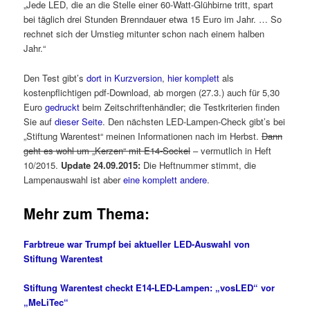
„Jede LED, die an die Stelle einer 60-Watt-Glühbirne tritt, spart
bei täglich drei Stunden Brenndauer etwa 15 Euro im Jahr. … So
rechnet sich der Umstieg mitunter schon nach einem halben
Jahr.“
Den Test gibt’s
dort in Kurzversion
,
hier komplett
als
kostenpflichtigen pdf-Download, ab morgen (27.3.) auch für 5,30
Euro
gedruckt
beim Zeitschriftenhändler; die Testkriterien finden
Sie auf
dieser Seite
. Den nächsten LED-Lampen-Check gibt’s bei
„Stiftung Warentest“ meinen Informationen nach im Herbst.
Dann
geht es wohl um „Kerzen“ mit E14-Sockel
– vermutlich in Heft
10/2015.
Update 24.09.2015:
Die Heftnummer stimmt, die
Lampenauswahl ist aber
eine komplett andere
.
Mehr zum Thema:
Farbtreue war Trumpf bei aktueller LED-Auswahl von
Stiftung Warentest
Stiftung Warentest checkt E14-LED-Lampen: „vosLED“ vor
„MeLiTec“