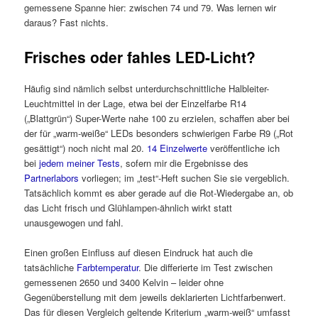
gemessene Spanne hier: zwischen 74 und 79. Was lernen wir
daraus? Fast nichts.
Frisches oder fahles LED-Licht?
Häufig sind nämlich selbst unterdurchschnittliche Halbleiter-
Leuchtmittel in der Lage, etwa bei der Einzelfarbe R14
(„Blattgrün“) Super-Werte nahe 100 zu erzielen, schaffen aber bei
der für „warm-weiße“ LEDs besonders schwierigen Farbe R9 („Rot
gesättigt“) noch nicht mal 20.
14 Einzelwerte
veröffentliche ich
bei
jedem meiner Tests
, sofern mir die Ergebnisse des
Partnerlabors
vorliegen; im „test“-Heft suchen Sie sie vergeblich.
Tatsächlich kommt es aber gerade auf die Rot-Wiedergabe an, ob
das Licht frisch und Glühlampen-ähnlich wirkt statt
unausgewogen und fahl.
Einen großen Einfluss auf diesen Eindruck hat auch die
tatsächliche
Farbtemperatur
. Die differierte im Test zwischen
gemessenen 2650 und 3400 Kelvin – leider ohne
Gegenüberstellung mit dem jeweils deklarierten Lichtfarbenwert.
Das für diesen Vergleich geltende Kriterium „warm-weiß“ umfasst