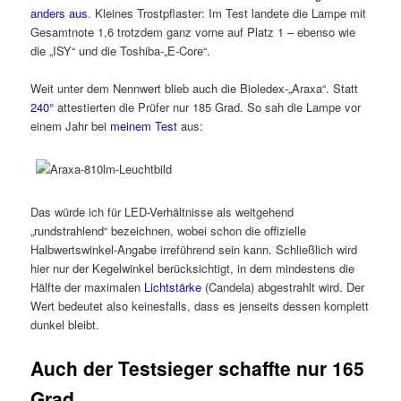
anders aus
. Kleines Trostpflaster: Im Test landete die Lampe mit
Gesamtnote 1,6 trotzdem ganz vorne auf Platz 1 – ebenso wie
die „ISY“ und die Toshiba-„E-Core“.
Weit unter dem Nennwert blieb auch die Bioledex-„Araxa“. Statt
240°
attestierten die Prüfer nur 185 Grad. So sah die Lampe vor
einem Jahr bei
meinem Test
aus:
Das würde ich für LED-Verhältnisse als weitgehend
„rundstrahlend“ bezeichnen, wobei schon die offizielle
Halbwertswinkel-Angabe irreführend sein kann. Schließlich wird
hier nur der Kegelwinkel berücksichtigt, in dem mindestens die
Hälfte der maximalen
Lichtstärke
(Candela) abgestrahlt wird. Der
Wert bedeutet also keinesfalls, dass es jenseits dessen komplett
dunkel bleibt.
Auch der Testsieger schaffte nur 165
Grad