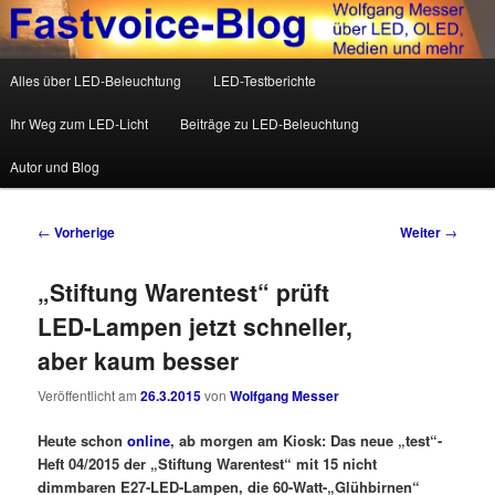
Wolfgang Messer über LED, OLED, Medien und mehr
Hauptmenü
Alles über LED-Beleuchtung
LED-Testberichte
Zum Inhalt wechseln
Zum sekundären Inhalt wechseln
Fastvoice-Blog
Ihr Weg zum LED-Licht
Beiträge zu LED-Beleuchtung
Autor und Blog
Beitrags-Navigation
←
Vorherige
Weiter
→
„Stiftung Warentest“ prüft
LED-Lampen jetzt schneller,
aber kaum besser
Veröffentlicht am
26.3.2015
von
Wolfgang Messer
Heute schon
online
, ab morgen am Kiosk: Das neue „test“-
Heft 04/2015 der „Stiftung Warentest“ mit 15 nicht
dimmbaren E27-LED-Lampen, die 60-Watt-„Glühbirnen“