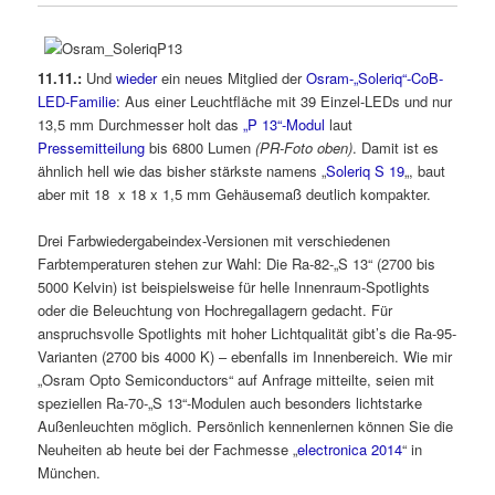
11.11.:
Und
wieder
ein neues Mitglied der
Osram-„Soleriq“-CoB-
LED-Familie
: Aus einer Leuchtfläche mit 39 Einzel-LEDs und nur
13,5 mm Durchmesser holt das
„P 13“-Modul
laut
Pressemitteilung
bis 6800 Lumen
(PR-Foto oben)
. Damit ist es
ähnlich hell wie das bisher stärkste namens „
Soleriq S 19
„, baut
aber mit 18 x 18 x 1,5 mm Gehäusemaß deutlich kompakter.
Drei Farbwiedergabeindex-Versionen mit verschiedenen
Farbtemperaturen stehen zur Wahl: Die Ra-82-„S 13“ (2700 bis
5000 Kelvin) ist beispielsweise für helle Innenraum-Spotlights
oder die Beleuchtung von Hochregallagern gedacht. Für
anspruchsvolle Spotlights mit hoher Lichtqualität gibt’s die Ra-95-
Varianten (2700 bis 4000 K) – ebenfalls im Innenbereich. Wie mir
„Osram Opto Semiconductors“ auf Anfrage mitteilte, seien mit
speziellen Ra-70-„S 13“-Modulen auch besonders lichtstarke
Außenleuchten möglich. Persönlich kennenlernen können Sie die
Neuheiten ab heute bei der Fachmesse „
electronica 2014
“ in
München.