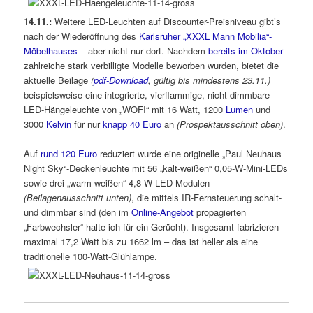
14.11.:
Weitere LED-Leuchten auf Discounter-Preisniveau gibt’s
nach der Wiederöffnung des
Karlsruher „XXXL Mann Mobilia“-
Möbelhauses
– aber nicht nur dort. Nachdem
bereits im Oktober
zahlreiche stark verbilligte Modelle beworben wurden, bietet die
aktuelle Beilage
(
pdf-Download
, gültig bis mindestens 23.11.)
beispielsweise eine integrierte, vierflammige, nicht dimmbare
LED-Hängeleuchte von „WOFI“ mit 16 Watt, 1200
Lumen
und
3000
Kelvin
für nur
knapp 40 Euro
an
(Prospektausschnitt oben)
.
Auf
rund 120 Euro
reduziert wurde eine originelle „Paul Neuhaus
Night Sky“-Deckenleuchte mit 56 „kalt-weißen“ 0,05-W-Mini-LEDs
sowie drei „warm-weißen“ 4,8-W-LED-Modulen
(Beilagenausschnitt unten)
, die mittels IR-Fernsteuerung schalt-
und dimmbar sind (den im
Online-Angebot
propagierten
„Farbwechsler“ halte ich für ein Gerücht). Insgesamt fabrizieren
maximal 17,2 Watt bis zu 1662 lm – das ist heller als eine
traditionelle 100-Watt-Glühlampe.