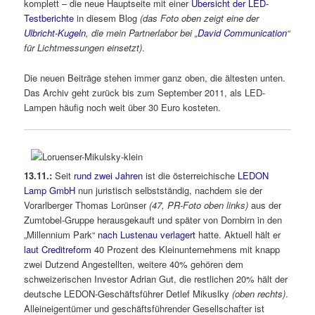
komplett – die neue Hauptseite mit einer
Übersicht der LED-
Testberichte
in diesem Blog
(das Foto oben zeigt eine der
Ulbricht-Kugeln
, die mein Partnerlabor bei „
David Communication
“
für Lichtmessungen einsetzt)
.
Die neuen Beiträge stehen immer ganz oben, die ältesten unten.
Das Archiv geht zurück bis zum September 2011, als LED-
Lampen häufig noch weit über 30 Euro kosteten.
13.11.:
Seit
rund zwei Jahren
ist die österreichische
LEDON
Lamp GmbH
nun juristisch selbstständig, nachdem sie der
Vorarlberger Thomas Lorünser
(47, PR-Foto oben links)
aus der
Zumtobel-Gruppe herausgekauft und später von Dornbirn in den
„Millennium Park“
nach Lustenau verlagert
hatte. Aktuell hält er
laut Creditreform
40 Prozent des Kleinunternehmens mit knapp
zwei Dutzend Angestellten, weitere 40% gehören dem
schweizerischen Investor Adrian Gut, die restlichen 20% hält der
deutsche LEDON-Geschäftsführer Detlef Mikuslky
(oben rechts)
.
Alleineigentümer und geschäftsführender Gesellschafter ist