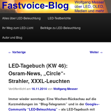
Wolfgang Messer über LED, OLED, Medien und mehr
Hauptmenü
Alles über LED-Beleuchtung
LED-Testberichte
Zum Inhalt wechseln
Zum sekundären Inhalt wechseln
Fastvoice-Blog
Ihr Weg zum LED-Licht
Beiträge zu LED-Beleuchtung
Autor und Blog
Beitrags-Navigation
←
Vorherige
Weiter
→
LED-Tagebuch (KW 46):
Osram-News, „Circle“-
Strahler, XXXL-Leuchten
Veröffentlicht am
16.11.2014
von
Wolfgang Messer
Immer wieder sonntags: Eine Wochen-Rückschau auf die
Kurzmeldungen im “Blog-Telegramm” und in der
Google+-
Community “LED-Beleuchtung”
– als LED-Tagebuch mit