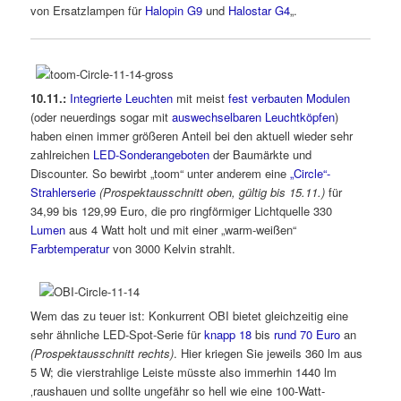
von Ersatzlampen für
Halopin G9
und
Halostar G4
„.
10.11.:
Integrierte Leuchten
mit meist
fest verbauten Modulen
(oder neuerdings sogar mit
auswechselbaren Leuchtköpfen
)
haben einen immer größeren Anteil bei den aktuell wieder sehr
zahlreichen
LED-Sonderangeboten
der Baumärkte und
Discounter. So bewirbt „toom“ unter anderem eine
„Circle“-
Strahlerserie
(Prospektausschnitt oben, gültig bis 15.11.)
für
34,99 bis 129,99 Euro, die pro ringförmiger Lichtquelle 330
Lumen
aus 4 Watt holt und mit einer „warm-weißen“
Farbtemperatur
von 3000 Kelvin strahlt.
Wem das zu teuer ist: Konkurrent OBI bietet gleichzeitig eine
sehr ähnliche LED-Spot-Serie für
knapp 18
bis
rund 70 Euro
an
(Prospektausschnitt rechts)
. Hier kriegen Sie jeweils 360 lm aus
5 W; die vierstrahlige Leiste müsste also immerhin 1440 lm
‚raushauen und sollte ungefähr so hell wie eine 100-Watt-