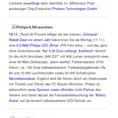
Lorünser
neuerdings
beim ebenfalls im „Millennium Park“
ansässigen Chip-Entwickler
Photeon Technologies GmbH
.
13.11.:
Rund 30 Prozent billiger als bei meinem
„Grünspar“-
Rabatt-Deal vor einem Jahr
bekommen Sie ab Montag (17.11.)
eine
9,5-Watt-Philips-LED-„Birne“
(PR-Foto links)
– und das ganz
ohne Gutscheincode:
Nur 5,55 Euro verlangt „Kaufland“
nämlich
für die nicht dimmbare „A60 E27“ mit 806 Lumen (entspricht etwa
einer 60-Watt-Glühlampe), „warm-weißer“ Farbtemperatur 2700
Kelvin, ca. 150 Grad Halbwertswinkel, Farbwiedergabeindex Ra
80 und 15.000 Leuchtstunden sowie 50.000 Schaltzyklen
Nennlebensdauer
. Ergänzt wird die Aktion durch ein Gewinnspiel
mit Tickets und Trikots des FC Bayern München. Philips ist
bekanntlich
neuer Sponsor sowie offizieller Licht-Partner
des
Vereins und rüstet derzeit die Fassadenbeleuchtung der
“Allianz
Arena”
auf dynamisch farbsteuerbare LED-Technik um.