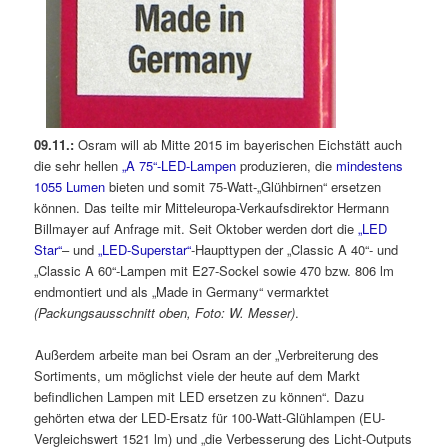
09.11.:
Osram will ab Mitte 2015 im bayerischen Eichstätt auch
die sehr hellen
„A 75“-LED-Lampen
produzieren, die
mindestens
1055 Lumen
bieten und somit 75-Watt-„Glühbirnen“ ersetzen
können. Das teilte mir Mitteleuropa-Verkaufsdirektor Hermann
Billmayer auf Anfrage mit. Seit Oktober werden dort die
„LED
Star“
– und
„LED-Superstar“
-Haupttypen der „Classic A 40“- und
„Classic A 60“-Lampen mit E27-Sockel sowie 470 bzw. 806 lm
endmontiert und als „Made in Germany“ vermarktet
(Packungsausschnitt oben, Foto: W. Messer)
.
Außerdem arbeite man bei Osram an der „Verbreiterung des
Sortiments, um möglichst viele der heute auf dem Markt
befindlichen Lampen mit LED ersetzen zu können“. Dazu
gehörten etwa der LED-Ersatz für 100-Watt-Glühlampen (EU-
Vergleichswert 1521 lm) und „die Verbesserung des Licht-Outputs