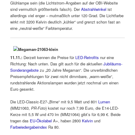
Glühlampe sein (die Lichtstrom-Angaben auf der OBI-Website
sind vermutlich größtenteils falsch). Der
Abstrahlwinkel
ist
allerdings viel enger – mutmaßlich unter 120 Grad. Die Lichtfarbe
wirkt mit 3200 Kelvin deutlich „kühler“ und grenzt schon fast an
eine „neutral-weiße“ Farbtemperatur.
11.11.:
Derzeit kennen die Preise für
LED-Retrofits
nur eine
Richtung: Nach unten. Das gilt auch für die aktuellen
Jubiläums-
Sonderangebote
zu „20 Jahre Megaman“. Die unverbindlichen
Preisempfehlungen für zwei nicht dimmbare, „warm-weiße“,
rundstrahlende Aktionslampen wurden jetzt nochmal um einen
Euro gesenkt.
Die LED-Classic-E27-„Birne“ mit 9,5 Watt und 801
Lumen
(MM21063,
PR-Foto
) kostet nur noch 7,99 Euro, die E14-LED-
Kerze mit 5,5 W und 470 lm (MM21064) gibt’s für 6,99 €. Beide
tragen das
EU-Ökolabel
A+, haben 2800
Kelvin
und
Farbwiedergabeindex
Ra 80.