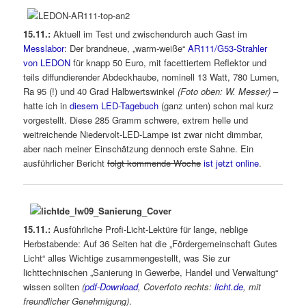
15.11.:
Aktuell im Test und zwischendurch auch Gast im
Messlabor
: Der brandneue, „warm-weiße“
AR111/G53-Strahler
von LEDON
für knapp 50 Euro, mit facettiertem Reflektor und
teils diffundierender Abdeckhaube, nominell 13 Watt, 780 Lumen,
Ra 95 (!) und 40 Grad Halbwertswinkel
(Foto oben: W. Messer)
–
hatte ich in
diesem LED-Tagebuch
(ganz unten) schon mal kurz
vorgestellt. Diese 285 Gramm schwere, extrem helle und
weitreichende Niedervolt-LED-Lampe ist zwar nicht dimmbar,
aber nach meiner Einschätzung dennoch erste Sahne. Ein
ausführlicher Bericht
folgt kommende Woche
ist jetzt online
.
15.11.:
Ausführliche Profi-Licht-Lektüre für lange, neblige
Herbstabende: Auf 36 Seiten hat die „Fördergemeinschaft Gutes
Licht“ alles Wichtige zusammengestellt, was Sie zur
lichttechnischen „Sanierung in Gewerbe, Handel und Verwaltung“
wissen sollten
(
pdf-Download
, Coverfoto rechts:
licht.de
, mit
freundlicher Genehmigung)
.