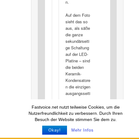
n.
Auf dem Foto
sieht das so
aus, als säße
die ganze
sekundärseiti
ge Schaltung
auf der LED-
Platine – sind
die beiden
Keramik-
Kondensatore
n die einzigen
ausgangsseiti
gen
Kondensatore
Fastvoice.net nutzt teilweise Cookies, um die
n, oder ist
Nutzerfreundlichkeit zu verbessern. Durch Ihren
das auf der
Besuch der Website stimmen Sie dem zu.
LED-Platine
Okay!
Mehr Infos
nur eine
zusätzliche