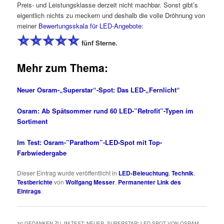
Preis- und Leistungsklasse derzeit nicht machbar. Sonst gibt’s
eigentlich nichts zu meckern und deshalb die volle Dröhnung von
meiner
Bewertungsskala für LED-Angebote
:
fünf Sterne.
Mehr zum Thema:
Neuer Osram-„Superstar“-Spot: Das LED-„Fernlicht“
Osram: Ab Spätsommer rund 60 LED-”Retrofit”-Typen im
Sortiment
Im Test: Osram-”Parathom”-LED-Spot mit Top-
Farbwiedergabe
Dieser Eintrag wurde veröffentlicht in
LED-Beleuchtung
,
Technik
,
Testberichte
von
Wolfgang Messer
.
Permanenter Link des
Eintrags
.
30 GEDANKEN ZU „
IM TEST: NEUER „SUPERSTAR“-LED-SPOT VON OSRAM