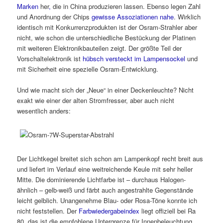
Marken
her
,
die in China produzieren lassen. Ebenso legen Zahl
und Anordnung der Chips
gewisse Assoziationen nahe
. Wirklich
identisch mit Konkurrenzprodukten ist der Osram-Strahler aber
nicht, wie schon die unterschiedliche Bestückung der Platinen
mit weiteren Elektronikbauteilen zeigt. Der größte Teil der
Vorschaltelektronik ist
hübsch versteckt im Lampensockel
und
mit Sicherheit eine spezielle Osram-Entwicklung.
Und wie macht sich der „Neue“ in einer Deckenleuchte? Nicht
exakt wie einer der alten Stromfresser, aber auch nicht
wesentlich anders:
Der Lichtkegel breitet sich schon am Lampenkopf recht breit aus
und liefert im Verlauf eine weitreichende Keule mit sehr heller
Mitte. Die dominierende Lichtfarbe ist – durchaus Halogen-
ähnlich – gelb-weiß und färbt auch angestrahlte Gegenstände
leicht gelblich. Unangenehme Blau- oder Rosa-Töne konnte ich
nicht feststellen. Der
Farbwiedergabeindex
liegt offiziell bei Ra
80, das ist die empfohlene Untergrenze für Innenbeleuchtung