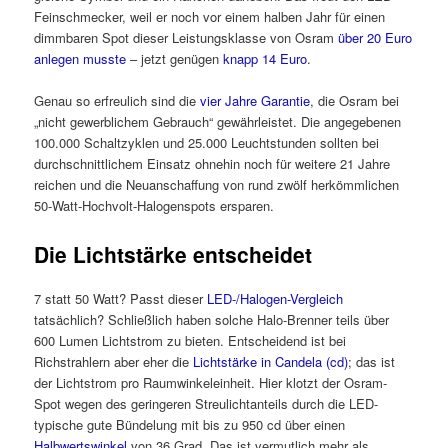
Feinschmecker, weil er noch vor einem halben Jahr für einen
dimmbaren Spot dieser Leistungsklasse von Osram
über 20 Euro
anlegen musste
– jetzt genügen
knapp 14 Euro
.
Genau so erfreulich sind die
vier Jahre Garantie
, die Osram bei
„nicht gewerblichem Gebrauch“ gewährleistet. Die angegebenen
100.000 Schaltzyklen und 25.000 Leuchtstunden sollten bei
durchschnittlichem Einsatz ohnehin noch für weitere 21 Jahre
reichen und die Neuanschaffung von rund zwölf herkömmlichen
50-Watt-Hochvolt-Halogenspots ersparen.
Die Lichtstärke entscheidet
7 statt 50 Watt? Passt dieser
LED-/Halogen-Vergleich
tatsächlich? Schließlich haben solche Halo-Brenner teils über
600 Lumen Lichtstrom zu bieten. Entscheidend ist bei
Richstrahlern aber eher die
Lichtstärke in Candela (cd)
; das ist
der Lichtstrom pro Raumwinkeleinheit. Hier klotzt der Osram-
Spot wegen des geringeren Streulichtanteils durch die LED-
typische gute Bündelung mit bis zu 950 cd über einen
Halbwertswinkel
von 36 Grad. Das ist vermutlich mehr als