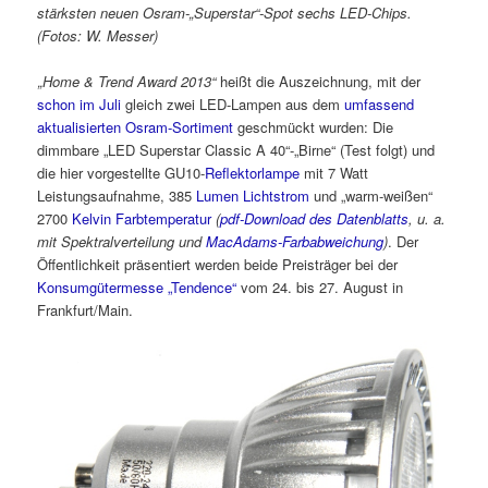
stärksten neuen Osram-„Superstar“-Spot sechs LED-Chips.
(Fotos: W. Messer)
„Home & Trend Award 2013“
heißt die Auszeichnung, mit der
schon im Juli
gleich zwei LED-Lampen aus dem
umfassend
aktualisierten Osram-Sortiment
geschmückt wurden: Die
dimmbare „LED Superstar Classic A 40“-„Birne“ (Test folgt) und
die hier vorgestellte GU10-
Reflektorlampe
mit 7 Watt
Leistungsaufnahme, 385
Lumen Lichtstrom
und „warm-weißen“
2700
Kelvin Farbtemperatur
(
pdf-Download des Datenblatts
, u. a.
mit Spektralverteilung und
MacAdams-Farbabweichung
)
. Der
Öffentlichkeit präsentiert werden beide Preisträger bei der
Konsumgütermesse „Tendence“
vom 24. bis 27. August in
Frankfurt/Main.