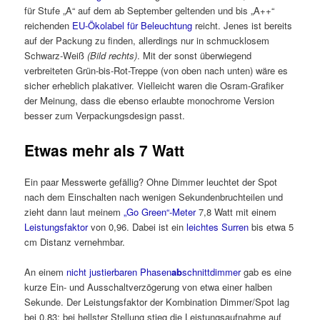
für Stufe „A“ auf dem ab September geltenden und bis „A++“
reichenden
EU-Ökolabel für Beleuchtung
reicht. Jenes ist bereits
auf der Packung zu finden, allerdings nur in schmucklosem
Schwarz-Weiß
(Bild rechts)
. Mit der sonst überwiegend
verbreiteten Grün-bis-Rot-Treppe (von oben nach unten) wäre es
sicher erheblich plakativer. Vielleicht waren die Osram-Grafiker
der Meinung, dass die ebenso erlaubte monochrome Version
besser zum Verpackungsdesign passt.
Etwas mehr als 7 Watt
Ein paar Messwerte gefällig? Ohne Dimmer leuchtet der Spot
nach dem Einschalten nach wenigen Sekundenbruchteilen und
zieht dann laut meinem
„Go Green“-Meter
7,8 Watt mit einem
Leistungsfaktor
von 0,96. Dabei ist ein
leichtes Surren
bis etwa 5
cm Distanz vernehmbar.
An einem
nicht justierbaren Phasen
ab
schnittdimmer
gab es eine
kurze Ein- und Ausschaltverzögerung von etwa einer halben
Sekunde. Der Leistungsfaktor der Kombination Dimmer/Spot lag
bei 0,83; bei hellster Stellung stieg die Leistungsaufnahme auf