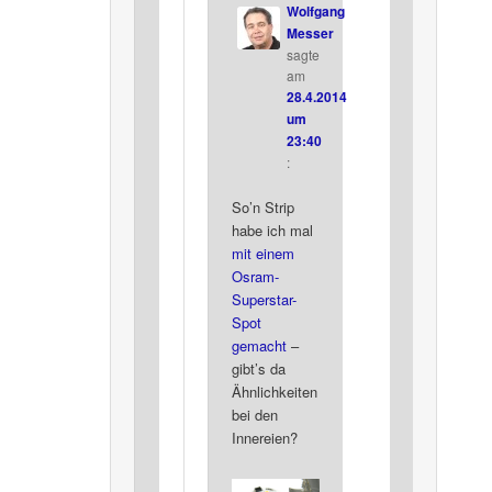
Wolfgang
Messer
sagte
am
28.4.2014
um
23:40
:
So’n Strip
habe ich mal
mit einem
Osram-
Superstar-
Spot
gemacht
–
gibt’s da
Ähnlichkeiten
bei den
Innereien?