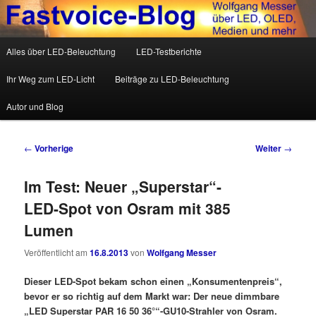
Wolfgang Messer über LED, OLED, Medien und mehr
Hauptmenü
Alles über LED-Beleuchtung
LED-Testberichte
Zum Inhalt wechseln
Zum sekundären Inhalt wechseln
Fastvoice-Blog
Ihr Weg zum LED-Licht
Beiträge zu LED-Beleuchtung
Autor und Blog
Beitrags-Navigation
←
Vorherige
Weiter
→
Im Test: Neuer „Superstar“-
LED-Spot von Osram mit 385
Lumen
Veröffentlicht am
16.8.2013
von
Wolfgang Messer
Dieser LED-Spot bekam schon einen „Konsumentenpreis“,
bevor er so richtig auf dem Markt war: Der neue dimmbare
„LED Superstar PAR 16 50 36°“-GU10-Strahler von Osram.