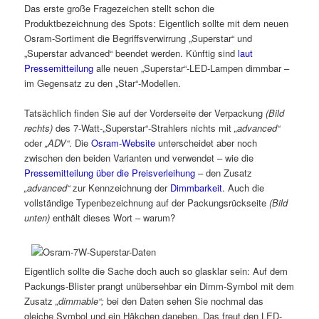
Das erste große Fragezeichen stellt schon die
Produktbezeichnung des Spots: Eigentlich sollte mit dem neuen
Osram-Sortiment die Begriffsverwirrung „Superstar“ und
„Superstar advanced“ beendet werden. Künftig sind
laut
Pressemitteilung
alle neuen „Superstar“-LED-Lampen dimmbar –
im Gegensatz zu den „Star“-Modellen.
Tatsächlich finden Sie auf der Vorderseite der Verpackung
(Bild
rechts)
des 7-Watt-„Superstar“-Strahlers nichts mit
„advanced“
oder
„ADV“
. Die
Osram-Website
unterscheidet aber noch
zwischen den beiden Varianten und verwendet – wie die
Pressemitteilung über die Preisverleihung
– den Zusatz
„advanced“
zur Kennzeichnung der
Dimmbarkeit
. Auch die
vollständige Typenbezeichnung auf der Packungsrückseite
(Bild
unten)
enthält dieses Wort – warum?
Eigentlich sollte die Sache doch auch so glasklar sein: Auf dem
Packungs-Blister prangt unübersehbar ein Dimm-Symbol mit dem
Zusatz
„dimmable“;
bei den Daten sehen Sie nochmal das
gleiche Symbol und ein Häkchen daneben. Das freut den LED-