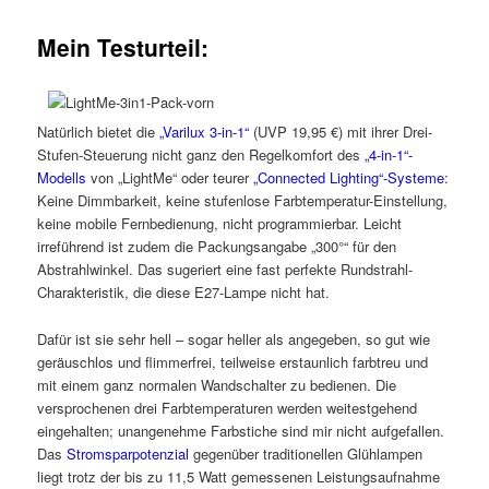
Mein Testurteil:
Natürlich bietet die
„Varilux 3-in-1“
(UVP 19,95 €) mit ihrer Drei-
Stufen-Steuerung nicht ganz den Regelkomfort des
„4-in-1“-
Modells
von „LightMe“ oder teurer
„Connected Lighting“-Systeme
:
Keine Dimmbarkeit, keine stufenlose Farbtemperatur-Einstellung,
keine mobile Fernbedienung, nicht programmierbar. Leicht
irreführend ist zudem die Packungsangabe „300°“ für den
Abstrahlwinkel. Das sugeriert eine fast perfekte Rundstrahl-
Charakteristik, die diese E27-Lampe nicht hat.
Dafür ist sie sehr hell – sogar heller als angegeben, so gut wie
geräuschlos und flimmerfrei, teilweise erstaunlich farbtreu und
mit einem ganz normalen Wandschalter zu bedienen. Die
versprochenen drei Farbtemperaturen werden weitestgehend
eingehalten; unangenehme Farbstiche sind mir nicht aufgefallen.
Das
Stromsparpotenzial
gegenüber traditionellen Glühlampen
liegt trotz der bis zu 11,5 Watt gemessenen Leistungsaufnahme