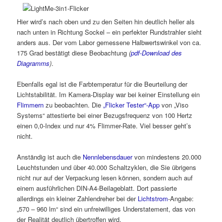
Hier wird’s nach oben und zu den Seiten hin deutlich heller als
nach unten in Richtung Sockel – ein perfekter Rundstrahler sieht
anders aus. Der vom Labor gemessene Halbwertswinkel von ca.
175 Grad bestätigt diese Beobachtung
(
pdf-Download des
Diagramms
)
.
Ebenfalls egal ist die Farbtemperatur für die Beurteilung der
Lichtstabilität. Im Kamera-Display war bei keiner Einstellung ein
Flimmern
zu beobachten. Die
„Flicker Tester“-App
von „Viso
Systems“ attestierte bei einer Bezugsfrequenz von 100 Hertz
einen 0,0-Index und nur 4% Flimmer-Rate. Viel besser geht’s
nicht.
Anständig ist auch die
Nennlebensdauer
von mindestens 20.000
Leuchtstunden und über 40.000 Schaltzyklen, die Sie übrigens
nicht nur auf der Verpackung lesen können, sondern auch auf
einem ausführlichen DIN-A4-Beilageblatt. Dort passierte
allerdings ein kleiner Zahlendreher bei der
Lichtstrom
-Angabe:
„570 – 960 lm“ sind ein unfreiwilliges Understatement, das von
der Realität deutlich übertroffen wird.