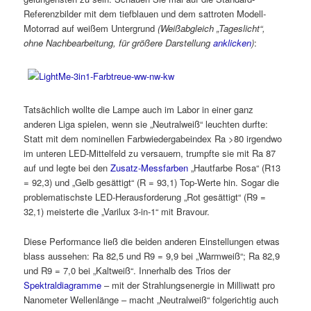
Referenzbilder mit dem tiefblauen und dem sattroten Modell-
Motorrad auf weißem Untergrund
(Weißabgleich „Tageslicht“,
ohne Nachbearbeitung, für größere Darstellung
anklicken
)
:
Tatsächlich wollte die Lampe auch im Labor in einer ganz
anderen Liga spielen, wenn sie „Neutralweiß“ leuchten durfte:
Statt mit dem nominellen Farbwiedergabeindex Ra >80 irgendwo
im unteren LED-Mittelfeld zu versauern, trumpfte sie mit Ra 87
auf und legte bei den
Zusatz-Messfarben
„Hautfarbe Rosa“ (R13
= 92,3) und „Gelb gesättigt“ (R = 93,1) Top-Werte hin. Sogar die
problematischste LED-Herausforderung „Rot gesättigt“ (R9 =
32,1) meisterte die „Varilux 3-in-1“ mit Bravour.
Diese Performance ließ die beiden anderen Einstellungen etwas
blass aussehen: Ra 82,5 und R9 = 9,9 bei „Warmweiß“; Ra 82,9
und R9 = 7,0 bei „Kaltweiß“. Innerhalb des Trios der
Spektraldiagramme
– mit der Strahlungsenergie in Milliwatt pro
Nanometer Wellenlänge – macht „Neutralweiß“ folgerichtig auch