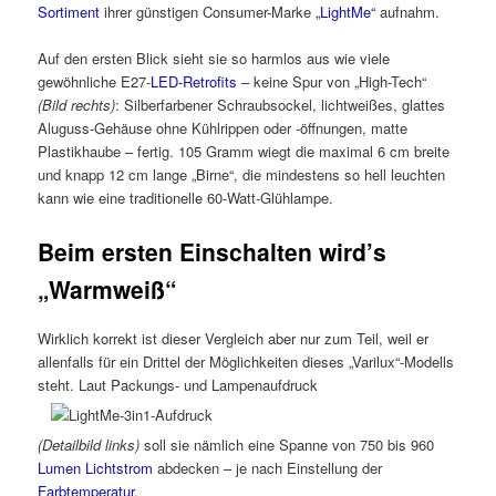
Sortiment
ihrer günstigen Consumer-Marke
„LightMe“
aufnahm.
Auf den ersten Blick sieht sie so harmlos aus wie viele
gewöhnliche E27-
LED-Retrofits
– keine Spur von „High-Tech“
(Bild rechts)
: Silberfarbener Schraubsockel, lichtweißes, glattes
Aluguss-Gehäuse ohne Kühlrippen oder -öffnungen, matte
Plastikhaube – fertig. 105 Gramm wiegt die maximal 6 cm breite
und knapp 12 cm lange „Birne“, die mindestens so hell leuchten
kann wie eine traditionelle 60-Watt-Glühlampe.
Beim ersten Einschalten wird’s
„Warmweiß“
Wirklich korrekt ist dieser Vergleich aber nur zum Teil, weil er
allenfalls für ein Drittel der Möglichkeiten dieses „Varilux“-Modells
steht. Laut Packungs- und Lampenaufdruck
(Detailbild links)
soll sie nämlich eine Spanne von 750 bis 960
Lumen Lichtstrom
abdecken – je nach Einstellung der
Farbtemperatur
.