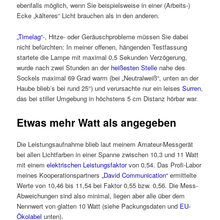
ebenfalls möglich, wenn Sie beispielsweise in einer (Arbeits-)
Ecke „kälteres“ Licht brauchen als in den anderen.
„Timelag“
-, Hitze- oder Geräuschprobleme müssen Sie dabei
nicht befürchten: In meiner offenen, hängenden Testfassung
startete die Lampe mit maximal 0,5 Sekunden Verzögerung,
wurde nach zwei Stunden an der
heißesten Stelle
nahe des
Sockels maximal 69 Grad warm (bei „Neutralweiß“, unten an der
Haube blieb’s bei rund 25°) und verursachte nur ein leises
Surren
,
das bei stiller Umgebung in höchstens 5 cm Distanz hörbar war.
Etwas mehr Watt als angegeben
Die Leistungsaufnahme blieb laut meinem Amateur-Messgerät
bei allen Lichtfarben in einer Spanne zwischen 10,3 und 11 Watt
mit einem
elektrischen Leistungsfaktor
von 0,54. Das Profi-Labor
meines Kooperationspartners
„David Communication“
ermittelte
Werte von 10,46 bis 11,54 bei Faktor 0,55 bzw. 0,56. Die Mess-
Abweichungen sind also minimal, liegen aber alle über dem
Nennwert von glatten 10 Watt (siehe Packungsdaten und
EU-
Ökolabel
unten).