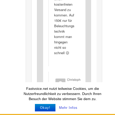
kostenfreien
Versand zu
kommen. Auf
150€ nur für
Beleuchtungs
technik
kommt man
hingegen
nicht so
schnell 😉
Christoph
Seidel
Fastvoice.net nutzt teilweise Cookies, um die
(von
Nutzerfreundlichkeit zu verbessern. Durch Ihren
LIGHTME)
Besuch der Website stimmen Sie dem zu.
sagte
am
Okay!
Mehr Infos
26.10.2015
um