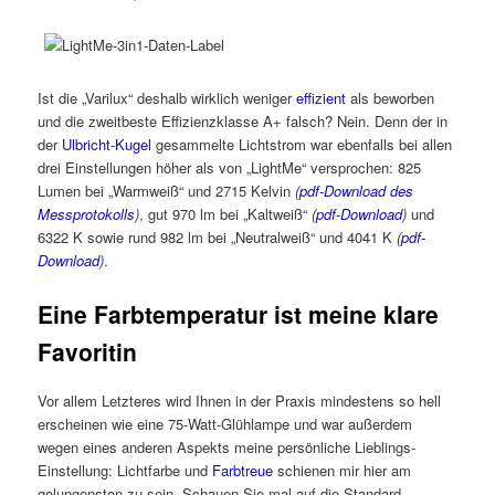
Ist die „Varilux“ deshalb wirklich weniger
effizient
als beworben
und die zweitbeste Effizienzklasse A+ falsch? Nein. Denn der in
der
Ulbricht-Kugel
gesammelte Lichtstrom war ebenfalls bei allen
drei Einstellungen höher als von „LightMe“ versprochen: 825
Lumen bei „Warmweiß“ und 2715 Kelvin
(
pdf-Download des
Messprotokolls
)
, gut 970 lm bei „Kaltweiß“
(
pdf-Download
)
und
6322 K sowie rund 982 lm bei „Neutralweiß“ und 4041 K
(
pdf-
Download
)
.
Eine Farbtemperatur ist meine klare
Favoritin
Vor allem Letzteres wird Ihnen in der Praxis mindestens so hell
erscheinen wie eine 75-Watt-Glühlampe und war außerdem
wegen eines anderen Aspekts meine persönliche Lieblings-
Einstellung: Lichtfarbe und
Farbtreue
schienen mir hier am
gelungensten zu sein. Schauen Sie mal auf die Standard-