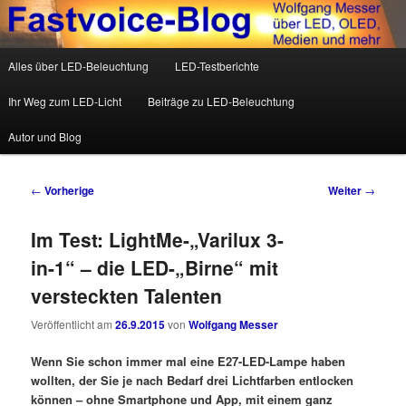
Wolfgang Messer über LED, OLED, Medien und mehr
Hauptmenü
Alles über LED-Beleuchtung
LED-Testberichte
Zum Inhalt wechseln
Zum sekundären Inhalt wechseln
Fastvoice-Blog
Ihr Weg zum LED-Licht
Beiträge zu LED-Beleuchtung
Autor und Blog
Beitrags-Navigation
←
Vorherige
Weiter
→
Im Test: LightMe-„Varilux 3-
in-1“ – die LED-„Birne“ mit
versteckten Talenten
Veröffentlicht am
26.9.2015
von
Wolfgang Messer
Wenn Sie schon immer mal eine E27-LED-Lampe haben
wollten, der Sie je nach Bedarf drei Lichtfarben entlocken
können – ohne Smartphone und App, mit einem ganz