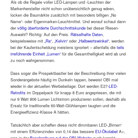
Als ob die Regale voller LED-Lampen und -Leuchten der
Markenhersteller nicht schon unübersichtlich genug wären,
locken die Baumärkte zusätzlich mit besonders billigen „No
Name“- oder Eigenmarken-Leuchtmittel. Und worauf schaut dann
der
völlig überforderte Durchschnittskunde
bei dieser Riesen-
Auswahl? Richtig: Auf den Preis.
Rätselhafte Daten
,
beispielsweise mit
„Ra“
,
„Kelvin“
oder
„Halbwertswinkel“
, werden
bei der Kaufentscheidung meistens ignoriert – allenfalls die
teils
irreführende Einheit „Lumen“
für die Gesamthelligkeit wird ab und
zu noch wahrgenommen.
Dass sogar die Prospektbastler bei der Beschreibung ihrer vielen
Sonderangebote häufig im Dunkeln tappen, beweist OBI mal
wieder in der aktuellen Werbebeilage: Dort werden E27-
LED-
Retrofits
im Doppelpack für knapp 8 Euro angepriesen, die mit
nur 9 Watt 806 Lumen Lichtstrom produzieren sollen, deshalb als
Ersatz für traditionelle 60-Watt-Glühlampen taugten und die
Energieeffizienz-Klasse A hätten.
Tatsächlich aber schaffen diese nicht dimmbaren LED-„Birnen“
mit einem Effizienzindex von 0,14 das bessere
EU-Ökolabel
A+,
was in der
Beschreibung auf der OBI-Website
auch korrekt