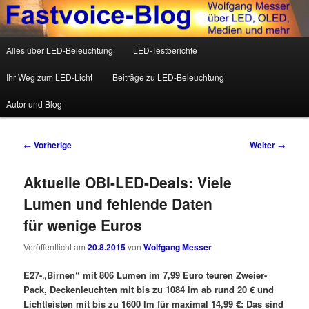
Wolfgang Messer über LED, OLED, Medien und mehr
Hauptmenü
Alles über LED-Beleuchtung
LED-Testberichte
Zum Inhalt wechseln
Zum sekundären Inhalt wechseln
Fastvoice-Blog
Ihr Weg zum LED-Licht
Beiträge zu LED-Beleuchtung
Autor und Blog
Beitrags-Navigation
←
Vorherige
Weiter
→
Aktuelle OBI-LED-Deals: Viele
Lumen und fehlende Daten
für wenige Euros
Veröffentlicht am
20.8.2015
von
Wolfgang Messer
E27-„Birnen“ mit 806 Lumen im 7,99 Euro teuren Zweier-
Pack, Deckenleuchten mit bis zu 1084 lm ab rund 20 € und
Lichtleisten mit bis zu 1600 lm für maximal 14,99 €: Das sind