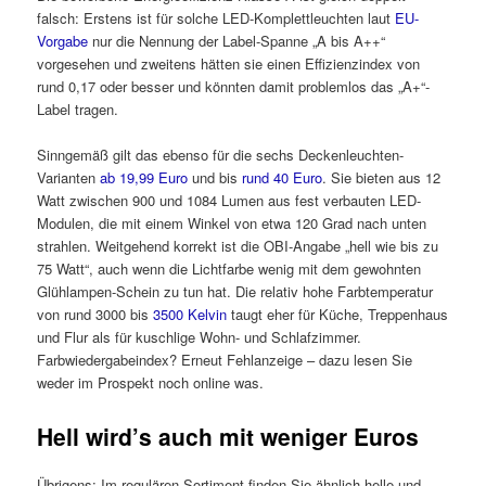
falsch: Erstens ist für solche LED-Komplettleuchten laut
EU-
Vorgabe
nur die Nennung der Label-Spanne „A bis A++“
vorgesehen und zweitens hätten sie einen Effizienzindex von
rund 0,17 oder besser und könnten damit problemlos das „A+“-
Label tragen.
Sinngemäß gilt das ebenso für die sechs Deckenleuchten-
Varianten
ab 19,99 Euro
und bis
rund 40 Euro
. Sie bieten aus 12
Watt zwischen 900 und 1084 Lumen aus fest verbauten LED-
Modulen, die mit einem Winkel von etwa 120 Grad nach unten
strahlen. Weitgehend korrekt ist die OBI-Angabe „hell wie bis zu
75 Watt“, auch wenn die Lichtfarbe wenig mit dem gewohnten
Glühlampen-Schein zu tun hat. Die relativ hohe Farbtemperatur
von rund 3000 bis
3500 Kelvin
taugt eher für Küche, Treppenhaus
und Flur als für kuschlige Wohn- und Schlafzimmer.
Farbwiedergabeindex? Erneut Fehlanzeige – dazu lesen Sie
weder im Prospekt noch online was.
Hell wird’s auch mit weniger Euros
Übrigens: Im regulären Sortiment finden Sie ähnlich helle und