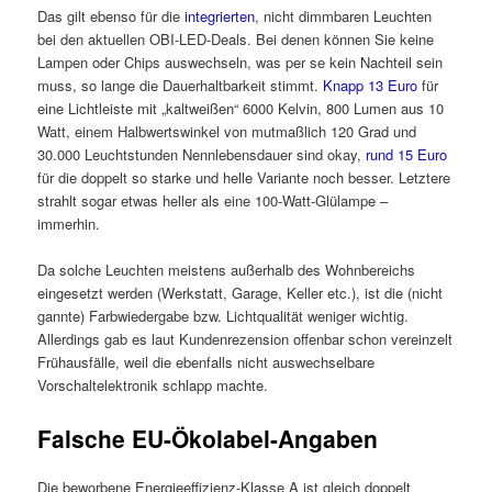
Das gilt ebenso für die
integrierten
, nicht dimmbaren Leuchten
bei den aktuellen OBI-LED-Deals. Bei denen können Sie keine
Lampen oder Chips auswechseln, was per se kein Nachteil sein
muss, so lange die Dauerhaltbarkeit stimmt.
Knapp 13 Euro
für
eine Lichtleiste mit „kaltweißen“ 6000 Kelvin, 800 Lumen aus 10
Watt, einem Halbwertswinkel von mutmaßlich 120 Grad und
30.000 Leuchtstunden Nennlebensdauer sind okay,
rund 15 Euro
für die doppelt so starke und helle Variante noch besser. Letztere
strahlt sogar etwas heller als eine 100-Watt-Glülampe –
immerhin.
Da solche Leuchten meistens außerhalb des Wohnbereichs
eingesetzt werden (Werkstatt, Garage, Keller etc.), ist die (nicht
gannte) Farbwiedergabe bzw. Lichtqualität weniger wichtig.
Allerdings gab es laut Kundenrezension offenbar schon vereinzelt
Frühausfälle, weil die ebenfalls nicht auswechselbare
Vorschaltelektronik schlapp machte.
Falsche EU-Ökolabel-Angaben
Die beworbene Energieeffizienz-Klasse A ist gleich doppelt