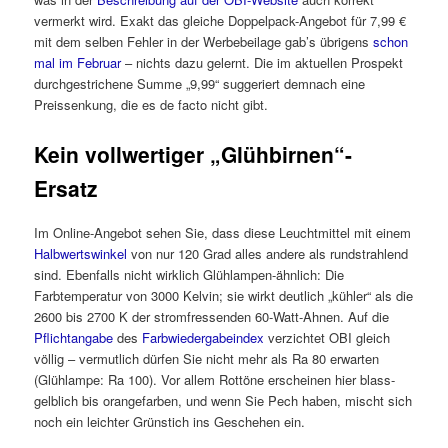
vermerkt wird. Exakt das gleiche Doppelpack-Angebot für 7,99 €
mit dem selben Fehler in der Werbebeilage gab’s übrigens
schon
mal im Februar
– nichts dazu gelernt. Die im aktuellen Prospekt
durchgestrichene Summe „9,99“ suggeriert demnach eine
Preissenkung, die es de facto nicht gibt.
Kein vollwertiger „Glühbirnen“-
Ersatz
Im Online-Angebot sehen Sie, dass diese Leuchtmittel mit einem
Halbwertswinkel
von nur 120 Grad alles andere als rundstrahlend
sind. Ebenfalls nicht wirklich Glühlampen-ähnlich: Die
Farbtemperatur von 3000 Kelvin; sie wirkt deutlich „kühler“ als die
2600 bis 2700 K der stromfressenden 60-Watt-Ahnen. Auf die
Pflichtangabe
des
Farbwiedergabeindex
verzichtet OBI gleich
völlig – vermutlich dürfen Sie nicht mehr als Ra 80 erwarten
(Glühlampe: Ra 100). Vor allem Rottöne erscheinen hier blass-
gelblich bis orangefarben, und wenn Sie Pech haben, mischt sich
noch ein leichter Grünstich ins Geschehen ein.