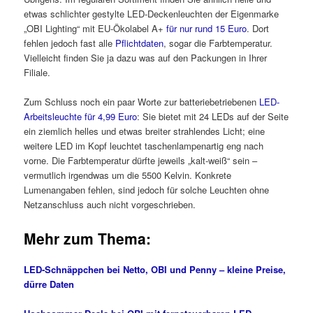
etwas schlichter gestylte LED-Deckenleuchten der Eigenmarke
„OBI Lighting“ mit EU-Ökolabel A+
für nur rund 15 Euro
. Dort
fehlen jedoch fast alle
Pflichtdaten
, sogar die Farbtemperatur.
Vielleicht finden Sie ja dazu was auf den Packungen in Ihrer
Filiale.
Zum Schluss noch ein paar Worte zur batteriebetriebenen
LED-
Arbeitsleuchte für 4,99 Euro
: Sie bietet mit 24 LEDs auf der Seite
ein ziemlich helles und etwas breiter strahlendes Licht; eine
weitere LED im Kopf leuchtet taschenlampenartig eng nach
vorne. Die Farbtemperatur dürfte jeweils „kalt-weiß“ sein –
vermutlich irgendwas um die 5500 Kelvin. Konkrete
Lumenangaben fehlen, sind jedoch für solche Leuchten ohne
Netzanschluss auch nicht vorgeschrieben.
Mehr zum Thema:
LED-Schnäppchen bei Netto, OBI und Penny – kleine Preise,
dürre Daten