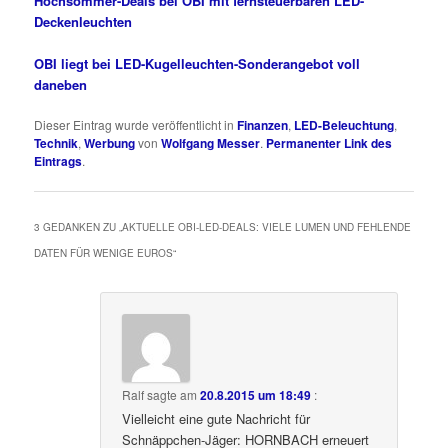
Hochsommer-Deals bei OBI mit fernsteuerbaren LED-
Deckenleuchten
OBI liegt bei LED-Kugelleuchten-Sonderangebot voll
daneben
Dieser Eintrag wurde veröffentlicht in
Finanzen
,
LED-Beleuchtung
,
Technik
,
Werbung
von
Wolfgang Messer
.
Permanenter Link des
Eintrags
.
3 GEDANKEN ZU „
AKTUELLE OBI-LED-DEALS: VIELE LUMEN UND FEHLENDE
DATEN FÜR WENIGE EUROS
“
Ralf
sagte am
20.8.2015 um 18:49
:
Vielleicht eine gute Nachricht für
Schnäppchen-Jäger: HORNBACH erneuert