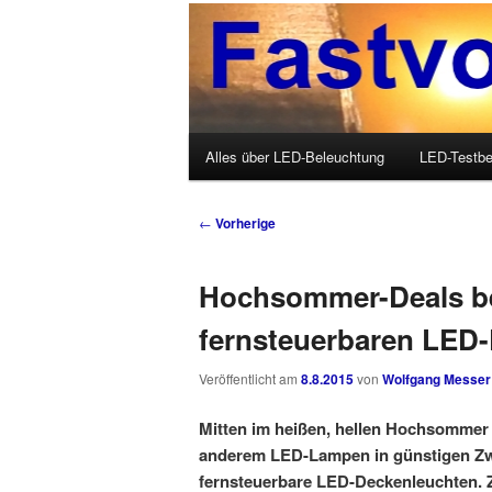
Wolfgang Messer über LED, O
Fastvoice-Blo
Hauptmenü
Alles über LED-Beleuchtung
LED-Testbe
Zum Inhalt wechseln
Zum sekundären Inhalt wechseln
Beitrags-Navigation
←
Vorherige
Hochsommer-Deals be
fernsteuerbaren LED
Veröffentlicht am
8.8.2015
von
Wolfgang Messer
Mitten im heißen, hellen Hochsommer 
anderem LED-Lampen in günstigen Zwei
fernsteuerbare LED-Deckenleuchten. Zu