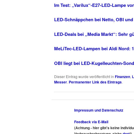
Im Test: „Varilux“-E27-LED-Lampe vo
LED-Schnäppchen bei Netto, OBI und P
LED-Deals bei „Media Markt“: Sehr gü
MeLiTec-LED-Lampen bei Aldi Nord: 14
OBI liegt bei LED-Kugelleuchten-Son
Dieser Eintrag wurde veröffentlicht in
Finanzen
,
L
Messer
.
Permanenter Link des Eintrags
.
Impressum und Datenschutz
Feedback via E-Mail
(Achtung - hier gibt's keine individ
Verbraucherberatung, siehe
dort
!)