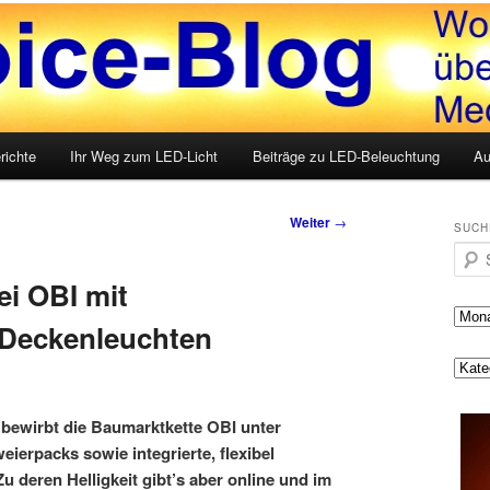
LED, Medien und mehr
g
richte
Ihr Weg zum LED-Licht
Beiträge zu LED-Beleuchtung
Au
Weiter
→
SUCH
Such
i OBI mit
-Deckenleuchten
bewirbt die Baumarktkette OBI unter
erpacks sowie integrierte, flexibel
 deren Helligkeit gibt’s aber online und im