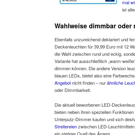
mal wi
ist al
Wahlweise dimmbar oder 
Ebenfalls unzureichend deklariert und f
Deckenleuchten für 39,99 Euro mit 12 Wa
die Wahl zwischen rund und eckig, sond
Variante hat ausschließlich „warm-weiße“
dimmen können. Die andere Version leuch
blauen LEDs, bietet also eine Farbwechs
Angebot
nicht finden – nur
ähnliche Leuc
oder Dimmbarkeit.
Die aktuell beworbenen LED-Deckenleuch
bieten neben ihren speziellen Funktionen
Unterputz-Dimmer kaufen und sich desha
Streitereien
zwischen LED-Leuchtmitteln
ein stetiger Quell des Ärgers.