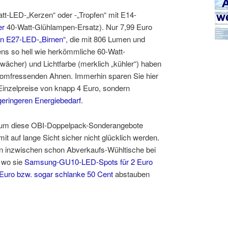
tt-LED-„Kerzen“ oder -„Tropfen“ mit E14-
er
40-Watt-Glühlampen-Ersatz). Nur 7,99 Euro
en E27-LED-„Birnen“
, die mit 806 Lumen und
ns so hell wie herkömmliche 60-Watt-
wächer) und Lichtfarbe (merklich „kühler“) haben
stromfressenden Ahnen. Immerhin sparen Sie hier
Einzelpreise von knapp 4 Euro, sondern
eringeren Energiebedarf
.
gs um diese OBI-Doppelpack-Sonderangebote
t auf lange Sicht sicher nicht glücklich werden.
 inzwischen schon Abverkaufs-Wühltische bei
 wo sie
Samsung-GU10-LED-Spots für 2 Euro
 Euro bzw. sogar schlanke 50 Cent
abstauben