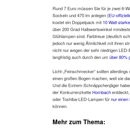
Rund 7 Euro müssen Sie für je zwei 6-Wa
Sockeln und 470 lm anlegen (
EU-offiziell
kostet ein Doppelpack mit
10 Watt stark
über 200 Grad Halbwertswinkel mindeste
Glühlampen sind. Farbtreue (deutlich sch
jedoch nur wenig Ähnlichkeit mit ihren 
nicht nur wegen der sehr niedrigen LED-
langfristig auch durch den um
über 80% g
Licht-„Feinschmecker“ sollten allerdin
einen großen Bogen machen, weil sie dami
Und die Extrem-Schnäppchenjäger haben
der Konkurrenzkette
Hornbach
entdeckt,
oder Toshiba-LED-Lampen für
nur einen
können.
Mehr zum Thema: