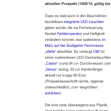
aktuellen Prospekt
(1600/15, gültig bi
Dass es bald auch in den Baumärkten
bezahlbare
integrierte LED-Leuchten
geben würde, die via Fernsteuerung
flexibel
Farbtemperatur
und Helligkeit
verändern können, war spätestens
im
März auf der Stuttgarter Fachmesse
„eltefa“
absehbar. So verlangt
OBI
für
seine markenlosen LED-Deckenleuchte
„Castor“
(rund 34 cm Durchmesser) und
„Venus“
(eckig, 33 cm Kantenlänge)
aktuell nur knapp 60 Euro
(Prospektausschnitt rechts, regional
unterschiedlich, zum Vergrößern
anklicken
)
.
Die sind zwar überwiegend aus Plastik,
aber beileibe keine schwachen Funzeln – 