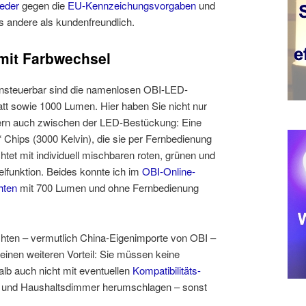
eder
gegen die
EU-Kennzeichungsvorgaben
und
les andere als kundenfreundlich.
mit Farbwechsel
ernsteuerbar sind die namenlosen OBI-LED-
tt sowie 1000 Lumen. Hier haben Sie nicht nur
ern auch zwischen der LED-Bestückung: Eine
 Chips (3000 Kelvin), die sie per Fernbedienung
tet mit individuell mischbaren roten, grünen und
elfunktion. Beides konnte ich im
OBI-Online-
hten
mit 700 Lumen und ohne Fernbedienung
ten – vermutlich China-Eigenimporte von OBI –
 einen weiteren Vorteil: Sie müssen keine
lb auch nicht mit eventuellen
Kompatibilitäts-
 und Haushaltsdimmer herumschlagen – sonst