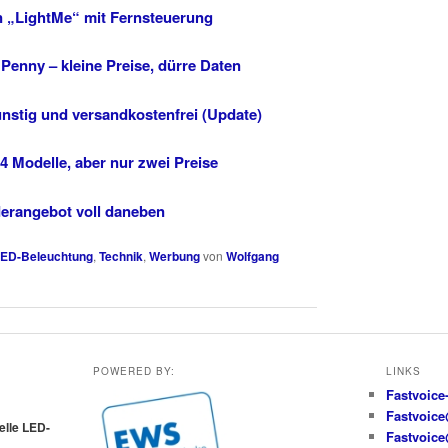
n „LightMe“ mit Fernsteuerung
enny – kleine Preise, dürre Daten
nstig und versandkostenfrei (Update)
 Modelle, aber nur zwei Preise
derangebot voll daneben
ED-Beleuchtung
,
Technik
,
Werbung
von
Wolfgang
POWERED BY:
LINKS
Fastvoice
Fastvoic
uelle LED-
Fastvoic