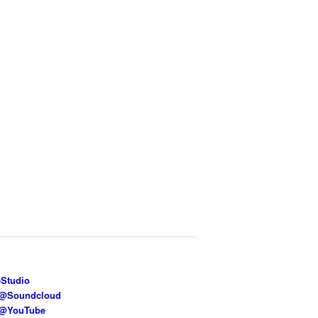
-Studio
e@Soundcloud
e@YouTube