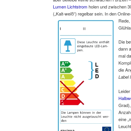
Lumen Lichtstrom
holen und zwischen 30
(„Kalt-weiß“) regelbar sein. In den Onli
Rede, 
Glühl
Die b
dann a
mal da
Komple
die An
Label 
Leider
Halbwe
Grad)
Anzah
eine „
Leucht