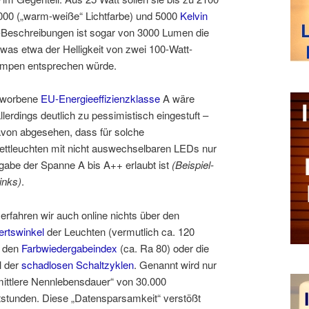
00 („warm-weiße“ Lichtfarbe) und 5000
Kelvin
ne-Beschreibungen ist sogar
von 3000 Lumen die
was etwa der Helligkeit von zwei 100-Watt-
ampen entsprechen würde.
eworbene
EU-Energieeffizienzklasse
A wäre
llerdings deutlich zu pessimistisch eingestuft –
von abgesehen, dass für solche
ttleuchten mit nicht auswechselbaren LEDs nur
gabe der Spanne A bis A++ erlaubt ist
(Beispiel-
links)
.
 erfahren wir auch online nichts über den
rtswinkel
der Leuchten (vermutlich ca. 120
, den
Farbwiedergabeindex
(ca. Ra 80) oder die
l der
schadlosen Schaltzyklen
. Genannt wird nur
mittlere Nennlebensdauer“ von 30.000
stunden. Diese „Datensparsamkeit“ verstößt