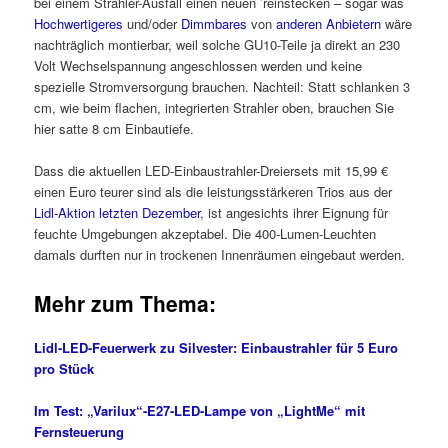
bei einem Strahler-Ausfall einen neuen ’reinstecken – sogar was
Hochwertigeres
und/oder
Dimmbares
von
anderen Anbietern
wäre
nachträglich montierbar, weil solche GU10-Teile ja direkt an 230
Volt Wechselspannung angeschlossen werden und keine
spezielle Stromversorgung brauchen. Nachteil: Statt schlanken 3
cm, wie beim flachen, integrierten Strahler oben, brauchen Sie
hier satte 8 cm Einbautiefe.
Dass die aktuellen LED-Einbaustrahler-Dreiersets mit 15,99 €
einen Euro teurer sind als die leistungsstärkeren Trios aus der
Lidl-Aktion letzten Dezember
, ist angesichts ihrer Eignung für
feuchte Umgebungen akzeptabel. Die 400-Lumen-Leuchten
damals durften nur in trockenen Innenräumen eingebaut werden.
Mehr zum Thema:
Lidl-LED-Feuerwerk zu Silvester: Einbaustrahler für 5 Euro
pro Stück
Im Test: „Varilux“-E27-LED-Lampe von „LightMe“ mit
Fernsteuerung