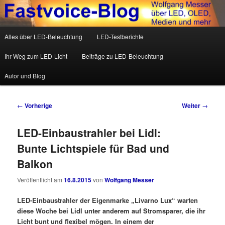
Wolfgang Messer über LED, OLED, Medien und mehr
Hauptmenü
Alles über LED-Beleuchtung
LED-Testberichte
Zum Inhalt wechseln
Zum sekundären Inhalt wechseln
Fastvoice-Blog
Ihr Weg zum LED-Licht
Beiträge zu LED-Beleuchtung
Autor und Blog
Beitrags-Navigation
←
Vorherige
Weiter
→
LED-Einbaustrahler bei Lidl:
Bunte Lichtspiele für Bad und
Balkon
Veröffentlicht am
16.8.2015
von
Wolfgang Messer
LED-Einbaustrahler der Eigenmarke „Livarno Lux“ warten
diese Woche bei Lidl unter anderem auf Stromsparer, die ihr
Licht bunt und flexibel mögen. In einem der