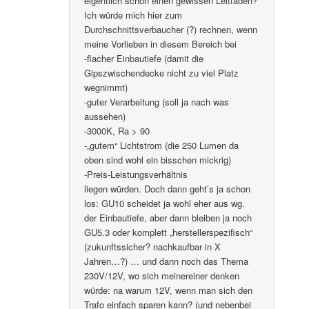
eigentlich schon einen gewissen Leitfaden?
Ich würde mich hier zum
Durchschnittsverbaucher (?) rechnen, wenn
meine Vorlieben in diesem Bereich bei
-flacher Einbautiefe (damit die
Gipszwischendecke nicht zu viel Platz
wegnimmt)
-guter Verarbeitung (soll ja nach was
aussehen)
-3000K, Ra > 90
-„gutem“ Lichtstrom (die 250 Lumen da
oben sind wohl ein bisschen mickrig)
-Preis-Leistungsverhältnis
liegen würden. Doch dann geht’s ja schon
los: GU10 scheidet ja wohl eher aus wg.
der Einbautiefe, aber dann bleiben ja noch
GU5.3 oder komplett „herstellerspezifisch“
(zukunftssicher? nachkaufbar in X
Jahren…?) … und dann noch das Thema
230V/12V, wo sich meinereiner denken
würde: na warum 12V, wenn man sich den
Trafo einfach sparen kann? (und nebenbei