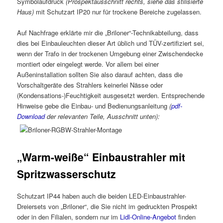
Symbolaufdruck
(Prospektausschnitt rechts, siehe das stilisierte
Haus)
mit Schutzart IP20 nur für trockene Bereiche zugelassen.
Auf Nachfrage erklärte mir die „Briloner“-Technikabteilung, dass
dies bei Einbauleuchten dieser Art üblich und TÜV-zertifiziert sei,
wenn der Trafo in der trockenen Umgebung einer Zwischendecke
montiert oder eingelegt werde. Vor allem bei einer
Außeninstallation sollten Sie also darauf achten, dass die
Vorschaltgeräte des Strahlers keinerlei Nässe oder
(Kondensations-)Feuchtigkeit ausgesetzt werden. Entsprechende
Hinweise gebe die Einbau- und Bedienungsanleitung
(
pdf-
Download
der relevanten Teile, Ausschnitt unten):
„Warm-weiße“ Einbaustrahler mit
Spritzwasserschutz
Schutzart IP44 haben auch die beiden LED-Einbaustrahler-
Dreiersets von „Briloner“, die Sie nicht im gedruckten Prospekt
oder in den Filialen, sondern nur im
Lidl-Online-Angebot
finden