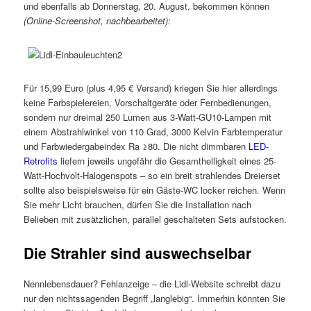
und ebenfalls ab Donnerstag, 20. August, bekommen können
(Online-Screenshot, nachbearbeitet):
Für 15,99 Euro (plus 4,95 € Versand) kriegen Sie hier allerdings
keine Farbspielereien, Vorschaltgeräte oder Fernbedienungen,
sondern nur dreimal 250 Lumen aus 3-Watt-GU10-Lampen mit
einem Abstrahlwinkel von 110 Grad, 3000 Kelvin Farbtemperatur
und Farbwiedergabeindex Ra ≥80. Die nicht dimmbaren
LED-
Retrofits
liefern jeweils ungefähr die Gesamthelligkeit eines 25-
Watt-Hochvolt-Halogenspots – so ein breit strahlendes Dreierset
sollte also beispielsweise für ein Gäste-WC locker reichen. Wenn
Sie mehr Licht brauchen, dürfen Sie die Installation nach
Belieben mit zusätzlichen, parallel geschalteten Sets aufstocken.
Die Strahler sind auswechselbar
Nennlebensdauer? Fehlanzeige – die Lidl-Website schreibt dazu
nur den nichtssagenden Begriff „langlebig“. Immerhin könnten Sie