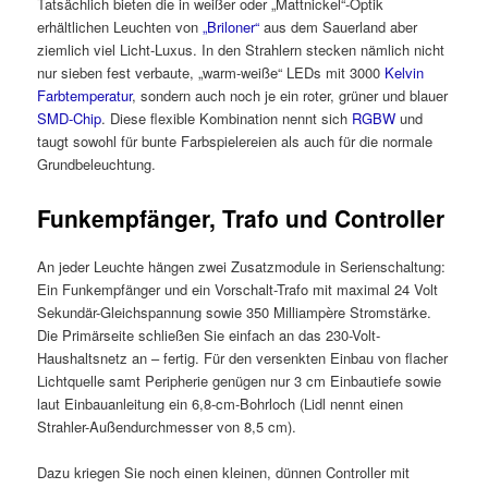
Tatsächlich bieten die in weißer oder „Mattnickel“-Optik
erhältlichen Leuchten von
„Briloner“
aus dem Sauerland aber
ziemlich viel Licht-Luxus. In den Strahlern stecken nämlich nicht
nur sieben fest verbaute, „warm-weiße“ LEDs mit 3000
Kelvin
Farbtemperatur
, sondern auch noch je ein roter, grüner und blauer
SMD-Chip
. Diese flexible Kombination nennt sich
RGBW
und
taugt sowohl für bunte Farbspielereien als auch für die normale
Grundbeleuchtung.
Funkempfänger, Trafo und Controller
An jeder Leuchte hängen zwei Zusatzmodule in Serienschaltung:
Ein Funkempfänger und ein Vorschalt-Trafo mit maximal 24 Volt
Sekundär-Gleichspannung sowie 350 Milliampère Stromstärke.
Die Primärseite schließen Sie einfach an das 230-Volt-
Haushaltsnetz an – fertig. Für den versenkten Einbau von flacher
Lichtquelle samt Peripherie genügen nur 3 cm Einbautiefe sowie
laut Einbauanleitung ein 6,8-cm-Bohrloch (Lidl nennt einen
Strahler-Außendurchmesser von 8,5 cm).
Dazu kriegen Sie noch einen kleinen, dünnen Controller mit