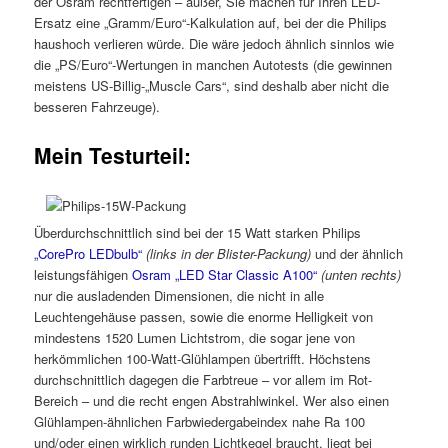
der Osram rechtfertigen – außer, Sie machen für Ihren LED-
Ersatz eine „Gramm/Euro“-Kalkulation auf, bei der die Philips
haushoch verlieren würde. Die wäre jedoch ähnlich sinnlos wie
die „PS/Euro“-Wertungen in manchen Autotests (die gewinnen
meistens US-Billig-„Muscle Cars“, sind deshalb aber nicht die
besseren Fahrzeuge).
Mein Testurteil:
Überdurchschnittlich sind bei der 15 Watt starken Philips
„CorePro LEDbulb“
(links in der Blister-Packung)
und der ähnlich
leistungsfähigen
Osram „LED Star Classic A100“
(unten rechts)
nur die ausladenden Dimensionen, die nicht in alle
Leuchtengehäuse passen, sowie die enorme Helligkeit von
mindestens 1520 Lumen Lichtstrom, die sogar jene von
herkömmlichen 100-Watt-Glühlampen übertrifft. Höchstens
durchschnittlich dagegen die Farbtreue – vor allem im Rot-
Bereich – und die recht engen Abstrahlwinkel. Wer also einen
Glühlampen-ähnlichen Farbwiedergabeindex nahe Ra 100
und/oder einen wirklich runden Lichtkegel braucht, liegt bei