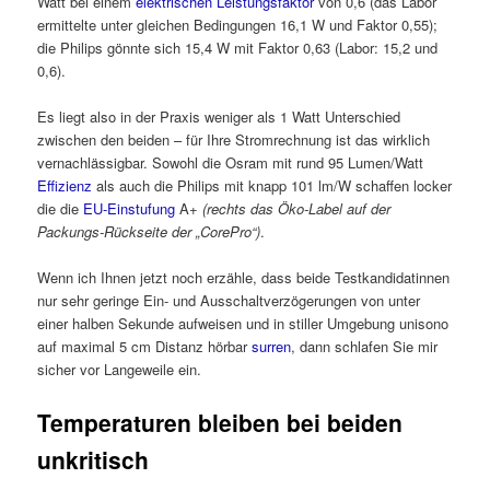
Watt bei einem
elektrischen Leistungsfaktor
von 0,6 (das Labor
ermittelte unter gleichen Bedingungen 16,1 W und Faktor 0,55);
die Philips gönnte sich 15,4 W mit Faktor 0,63 (Labor: 15,2 und
0,6).
Es liegt also in der Praxis weniger als 1 Watt Unterschied
zwischen den beiden – für Ihre Stromrechnung ist das wirklich
vernachlässigbar. Sowohl die Osram mit rund 95 Lumen/Watt
Effizienz
als auch die Philips mit knapp 101 lm/W schaffen locker
die die
EU-Einstufung
A+
(rechts das Öko-Label auf der
Packungs-Rückseite der „CorePro“)
.
Wenn ich Ihnen jetzt noch erzähle, dass beide Testkandidatinnen
nur sehr geringe Ein- und Ausschaltverzögerungen von unter
einer halben Sekunde aufweisen und in stiller Umgebung unisono
auf maximal 5 cm Distanz hörbar
surren
, dann schlafen Sie mir
sicher vor Langeweile ein.
Temperaturen bleiben bei beiden
unkritisch