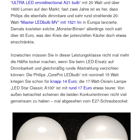
“
ULTRA LED omnidirectional A21 bulb
” mit 20 Watt und über
1600 Lumen auf den Markt; fast zwei Jahre ist es her, dass
Philips die ebenfalls dimmbare und sehr rund strahlende 20-
Watt-
“Master LEDbulb MV” mit 1521 lm
in Europa lancierte.
Damals kosteten solche „Monster-Birnen“ allerdings noch satt
über 40 Euro, was den Kreis der potenziellen Käufer doch etwas
einschränkte.
Inzwischen müssen Sie in dieser Leistungsklasse nicht mal mehr
die Hälfte locker machen, wenn Sie beim LED-Ersatz auf
Dimmbarkeit und gleichmäßig runde Abstrahlung verzichten
können: Die Philips „CorePro LEDbulb“ mit nominell 15 Watt
kriegen Sie schon für
knapp 14 Euro
; die 17-Watt-Osram-Lampe
„LED Star Classic A100“ ist mit
rund 17 Euro
etwas teurer. Von
außen betrachtet scheinen die beiden Konkurrentinnen nicht viel
gemeinsam zu haben – mal abgesehen vom E27-Schraubsockel: