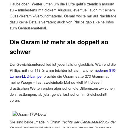
Haube oben. Weiter unten um die Hüfte geht’s ziemlich massiv
zu – mindestens mit dickem Aluguss, eventuell auch mit einem
Guss-/Keramik-Verbundmaterial. Osram wollte mir auf Nachfrage
dazu keine Details verraten; auch von Philips gab’s keine Infos
zum Gehäusematerial.
Die Osram ist mehr als doppelt so
schwer
Der Gewichtsunterschied ist jedenfalls unglaublich: Während die
Philips mit nur 113 Gramm leichter ist als manche
moderne 810-
Lumen-LED-Lampe
, brachte die Osram satte 273 Gramm auf
meine Waage – fast zweieinhalb Mal so viel! Mit diesen
drastischen Werten enden aber schon die Differenzen zwischen
den Testlampen; ab jetzt geht’s fast schon im Gleichschritt
voran.
Sie sind beide „made in China“
(rechts der Gehäuseaufdruck der
Osram)
, weitgehend gleich hell, leuchten „warm-weiß“ und mit