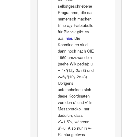
selbstgeschriebene
Programme, die das
numerisch machen.
Eine x,y-Farbtabelle
für Planck gibt es
u.a.
hier
. Die
Koordinaten sind
dann noch nach CIE
1960 umzuwandeln
(siehe Wikipedia): u
= 4x/(12y-2x+3) und
v=6y/(12y-2x+3).
Übrigens
unterscheiden sich
diese Koordinaten
von den u‘ und v‘ im
Messprotokoll nur
dadurch, dass
v’=1.5*v, während
u’=u. Also nur in v-
Richtung etwas