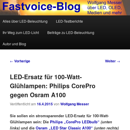
Wolfgang Messer über LED, OLED, Medien und mehr
Hauptmenü
Alles über LED-Beleuchtung
LED-Testberichte
Zum Inhalt wechseln
Zum sekundären Inhalt wechseln
Fastvoice-Blog
Ihr Weg zum LED-Licht
Beiträge zu LED-Beleuchtung
Autor und Blog
Beitrags-Navigation
←
Vorherige
Weiter
→
LED-Ersatz für 100-Watt-
Glühlampen: Philips CorePro
gegen Osram A100
Veröffentlicht am
16.4.2015
von
Wolfgang Messer
Sie sollen ein stromsparender LED-Ersatz für 100-Watt-
Glühlampen sein: Die
Philips „CorePro LEDbulb“
(unten
links)
und die
Osram „LED Star Classic A100“
(unten rechts)