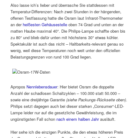
Also lasse ich’s lieber und überrasche Sie stattdessen mit
Temperatur-Differenzen: Nach zwei Stunden in der hängenden,
offenen Testfassung hatte die Osram laut Infrarot-Thermometer
an der
heißesten Gehäusestelle
oben 74 Grad und unten an der
matten Haube maximal 40°. Die Philips-Lampe schaffte oben bis
zu 80° und blieb dafür unten mit höchstens 30° etwas kühler.
Spektakulär ist auch das nicht – Haltbarkeits-relevant genau so
wenig, weil diese Temperaturen noch weit unter den offiziellen
Belastungsgrenzen von rund 100 Grad liegen.
Apropos
Nennlebensdauer
: Hier bietet Osram die doppelte
Anzahl der schadlosen Schaltzyklen – 100.000 statt 50.000 –
sowie eine dreijährige Garantie
(siehe Packungs-Rückseite oben)
.
Philips setzt dagegen auch bei dieser starken „Consumer“-LED-
Lampe leider nur auf die gesetzliche Gewährleistung, die im
ungünstigsten Fall schon
nach einem halben Jahr
ausläuft.
Hier sehe ich die einzigen Punkte, die den etwas höheren Preis