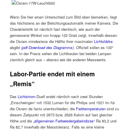
Wenn Sie hier einen Unterschied zum Bild oben bemerken, liegt
das höchstens an der Belichtungsautomatik meiner Kamera. Die
Charakteristik ist nämlich fast identisch, wie auch der
gemessene Winkel von knapp 122 Grad zeigt, innerhalb dessen
die Osram mindestens die Hälfte ihrer maximalen
Lichtstärke
abgibt
(
pdf-Download des Diagramms
)
. Offiziell sollen es 130°
sein. In der Praxis sehen die Lichtkeulen bei beiden Lampen
ziemlich gleich aus – ebenso wie die anderen Messwerte.
Labor-Partie endet mit einem
„Remis“
Das
Lichtstrom
-Duell endet nämlich nach zwei Stunden
„Einschwingen“ mit 1532 Lumen für die Philips und 1521 lm für
die Osram de facto unentschieden; die
Farbtemperaturen
sind zu
diesem Zeitpunkt mit 2673 bzw. 2626 Kelvin auf fast gleicher
Höhe und die
„allgemeinen Farbwiedergabeindizes“
Ra 83,2 und
Ra 82,7 innerhalb der Messtoleranz. Falls es eine kleine