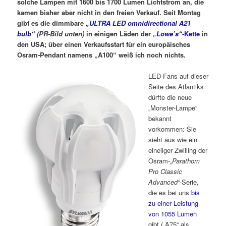
solche Lampen mit 1600 bis 1700 Lumen Lichtstrom an, die
kamen bisher aber nicht in den freien Verkauf. Seit Montag
gibt es die dimmbare
„ULTRA LED omnidirectional A21
bulb“
(PR-Bild unten)
in einigen Läden der
„Lowe’s“
-Kette
in
den USA; über einen Verkaufsstart für ein europäisches
Osram-Pendant namens „A100“ weiß ich noch nichts.
LED-Fans auf dieser
Seite des Atlantiks
dürfte die neue
„Monster-Lampe“
bekannt
vorkommen: Sie
sieht aus wie ein
eineiiger Zwilling der
Osram-
„Parathom
Pro Classic
Advanced“
-Serie,
die es bei uns
bis
zu einer Leistung
von 1055 Lumen
gibt („A75“ als