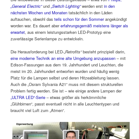
„General Electric“
und
„Switch Lighting“
werden erst
in den
nächsten Wochen und Monaten
tatsächlich in den Läden
auftauchen, obwohl das
teils schon für den Sommer
angekündigt
worden war. Es dauert aber
erfahrungsgemäß meistens länger als
erwartet
, aus einem leistungsstarken LED-Prototyp eine
zuverlässige Serienlampe zu entwickeln.
Die Herausforderung bei LED-
„Retrofits“
besteht prinzipiell darin,
eine moderne Technik an eine alte Umgebung anzupassen
– mit
Edison-Fassungen aus dem 19. Jahrhundert und Leuchten, die
meist im 20. Jahrhundert entworfen wurden und häufig wenig
Platz für die Lampen selbst und deren Hitzeableitung lassen.
Auch die „Osram Sylvania A21“ muss mit diesem strukturellen
Problem fertig werden. Sie ist – wie einige andere Lampen der
„ULTRA LED“-Serie
– etwas größer als herkömmliche
„Glühbirnen“, passt eventuell nicht in alle Leuchtentypen und
braucht viel Luft zum „Atmen“.