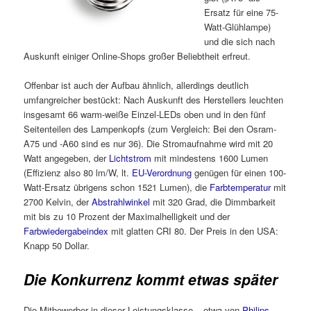
Ersatz für eine 75-
Watt-Glühlampe)
und die sich nach
Auskunft einiger Online-Shops großer Beliebtheit erfreut.
Offenbar ist auch der Aufbau ähnlich, allerdings deutlich
umfangreicher bestückt: Nach Auskunft des Herstellers leuchten
insgesamt 66 warm-weiße Einzel-LEDs oben und in den fünf
Seitenteilen des Lampenkopfs (zum Vergleich: Bei den Osram-
A75 und -A60 sind es nur 36). Die Stromaufnahme wird mit 20
Watt angegeben, der
Lichtstrom
mit mindestens 1600 Lumen
(Effizienz also 80 lm/W, lt.
EU-Verordnung
genügen für einen 100-
Watt-Ersatz übrigens schon 1521 Lumen), die
Farbtemperatur
mit
2700 Kelvin, der
Abstrahlwinkel
mit 320 Grad, die Dimmbarkeit
mit bis zu 10 Prozent der Maximalhelligkeit und der
Farbwiedergabeindex
mit glatten CRI 80. Der Preis in den USA:
Knapp 50 Dollar.
Die Konkurrenz kommt etwas später
Die Mitbewerber in dieser Leistungsklasse – etwa von
Philips,