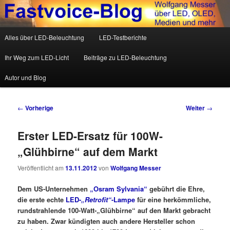
Wolfgang Messer über LED, OLED, Medien und mehr
Hauptmenü
Alles über LED-Beleuchtung
LED-Testberichte
Zum Inhalt wechseln
Zum sekundären Inhalt wechseln
Fastvoice-Blog
Ihr Weg zum LED-Licht
Beiträge zu LED-Beleuchtung
Autor und Blog
Beitrags-Navigation
←
Vorherige
Weiter
→
Erster LED-Ersatz für 100W-
„Glühbirne“ auf dem Markt
Veröffentlicht am
13.11.2012
von
Wolfgang Messer
Dem US-Unternehmen
„Osram Sylvania“
gebührt die Ehre,
die erste echte
LED-
„Retrofit“
-Lampe
für eine herkömmliche,
rundstrahlende 100-Watt-„Glühbirne“ auf den Markt gebracht
zu haben. Zwar kündigten auch andere Hersteller schon