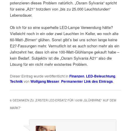
potenzieren dieses Problem natürlich. „Osram Sylvania“ spricht
für seine „A21“ trotzdem von „bis zu 25.000 Leuchtstunden“
Lebensdauer.
Ob ich für so eine superhelle LED-Lampe Verwendung hätte?
Vielleicht noch in ein oder zwei Leuchten im Keller, wo noch alte
60-Watt-„Birnen“ glühen. Sonst gibt’s bei uns schon lange keine
E27-Fassungen mehr. Vermutlich ist es auch schon mehr als ein
Jahrzehnt her, dass ich eine 100-Watt-Glühlampe gekauft habe –
kein Bedarf. Subjektiv ist die „Osram Sylvania A21“ also die
Lösung für ein nicht mehr existentes Problem.
Dieser Eintrag wurde veröffentlicht in
Finanzen
,
LED-Beleuchtung
,
Technik
von
Wolfgang Messer
.
Permanenter Link des Eintrags
.
6 GEDANKEN ZU „
ERSTER LED-ERSATZ FÜR 100W-„GLÜHBIRNE“ AUF DEM
MARKT
“