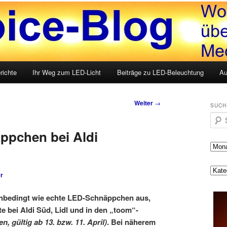
LED, Medien und mehr
g
richte
Ihr Weg zum LED-Licht
Beiträge zu LED-Beleuchtung
Au
Weiter
→
SUCH
Such
ppchen bei Aldi
r
 unbedingt wie echte LED-Schnäppchen aus,
 bei Aldi Süd, Lidl und in den „toom“-
, gültig ab 13. bzw. 11. April)
. Bei näherem