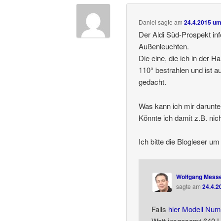
Daniel
sagte am
24.4.2015 um
Der Aldi Süd-Prospekt inf
Außenleuchten.
Die eine, die ich in der H
110° bestrahlen und ist a
gedacht.
Was kann ich mir darunter
Könnte ich damit z.B. ni
Ich bitte die Blogleser um
Wolfgang Mess
sagte am
24.4.2
Falls
hier Modell Nu
Watt insgesamt 640 L