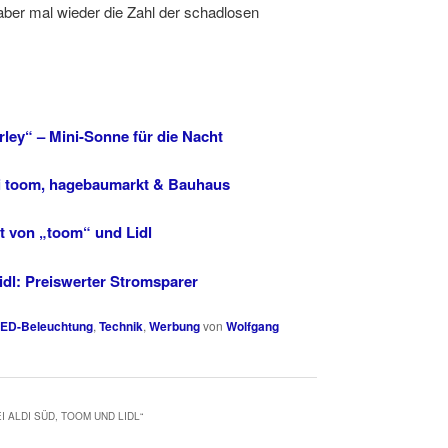
ber mal wieder die Zahl der schadlosen
rley“ – Mini-Sonne für die Nacht
ei toom, hagebaumarkt & Bauhaus
t von „toom“ und Lidl
idl: Preiswerter Stromsparer
ED-Beleuchtung
,
Technik
,
Werbung
von
Wolfgang
 ALDI SÜD, TOOM UND LIDL
“