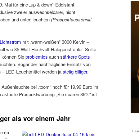
. Mai für eine „up & down“-Edelstahl-
lusive zweier auswechselbarer, nicht
oben und unten leuchten
(Prospektausschnitt
Lichtstrom
mit „warm-weißen“ 3000 Kelvin –
ell wie 35-Watt-Hochvolt-Halogenstrahler. Sollte
, können Sie
problemlos
auch
stärkere Spots
euchten. Sogar der nachträgliche Einsatz von
 – LED-Leuchtmittel werden ja
stetig billiger
.
 Außenleuchte bei „toom“ noch für 19,99 Euro im
 aktuelle Prospektwerbung „Sie sparen 35%“ ist
iger als vor einem Jahr
ie ca.