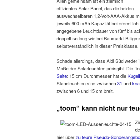
Allen gemeinsam ist ein ziemlich
effizientes Solar-Panel, das die beiden
auswechselbaren 1,2-Volt-AAA-Akkus mi
jeweils 600 mAh Kapazität bei ordentlich
angegebene Leuchtdauer von fünf bis acht
doppelt so lang wie bei Baumarkt-Billigmo
selbstverständlich in dieser Preisklasse.
Schade allerdings, dass Aldi Süd weder 
Maße der Solarleuchten preisgibt. Die fi
Seite
: 15 cm Durchmesser hat die
Kugel
Standleuchten sind zwischen
31
und
kna
zwischen 6 und 15 cm breit.
„toom“ kann nicht nur teu
Zi
de
hier über
zu teure
Pseudo-Sonderangebo