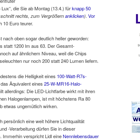
enfluter
Lux“, die Sie ab Montag (13.4.) für
knapp 50
sschnitt rechts, zum Vergrößern
anklicken
)
.
Vor
 10 Euro teurer.
t nach oben sogar deutlich heller geworden:
statt 1200 lm aus 63. Der Gesamt-
nnoch auf ähnlichem Niveau, weil die Chips
eseleuchten nur noch 200 statt 240 Lumen liefern.
destens die Helligkeit eines
100-Watt-R7s-
 das Äquivalent eines
25-W-MR16-Halo-
lt allerdings: Die LED-Lichtfarbe wirkt mit ihren
lichen Halogenlampen, ist mit höchstens Ra 80
b etwas ungemütlich wirken.
persönlich eine weit höhere Lichtqualität
nd -Verarbeitung dürfen Sie in dieser
. Immerhin verspricht Lidl eine
Nennlebensdauer