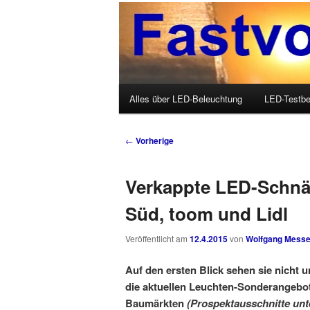
Wolfgang Messer über LED, O
Fastvoice-Blo
Hauptmenü
Alles über LED-Beleuchtung
LED-Testbe
Zum Inhalt wechseln
Zum sekundären Inhalt wechseln
Beitrags-Navigation
←
Vorherige
Verkappte LED-Schnä
Süd, toom und Lidl
Veröffentlicht am
12.4.2015
von
Wolfgang Messe
Auf den ersten Blick sehen sie nicht
die aktuellen Leuchten-Sonderangebote
Baumärkten
(Prospektausschnitte unten