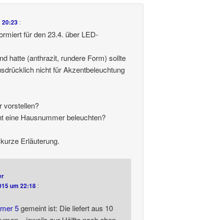
 20:23
:
ormiert für den 23.4. über LED-
and hatte (anthrazit, rundere Form) sollte
usdrücklich nicht für Akzentbeleuchtung
 vorstellen?
cht eine Hausnummer beleuchten?
 kurze Erläuterung.
er
015 um 22:18
:
mmer 5
gemeint ist: Die liefert aus 10
umen – jeweils zur Hälfte nach oben