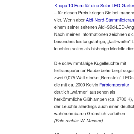
Knapp 10 Euro für eine Solar-LED-Garte
– für diesen Preis kriegen Sie bei manc
vier. Wenn aber
Aldi-Nord-Stammlieferan
einem seiner seltenen Aldi-Süd-LED-Angeb
Nach meinen Informationen zeichnen sich
besonders leistungsfähige, „kalt-weiße“
leuchten sollen als bisherige Modelle die
Die schwimmfähige Kugelleuchte mit
teiltransparenter Haube beherbergt sogar
zwei 0,075 Watt starke „Bernstein“-LEDs
die mit ca. 2000 Kelvin
Farbtemperatur
deutlich „wärmer“ aussehen als
herkömmliche Glühlampen (ca. 2700 K),
der Leuchte allerdings auch einen deutlic
wahrnehmbaren Grünstich verleihen
(Foto rechts: W. Messer)
.