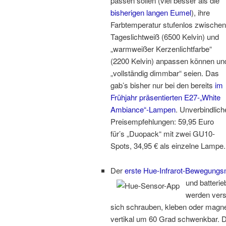
passen sollen (viel besser als die
bisherigen langen Eumel
), ihre
Farbtemperatur stufenlos zwischen
Tageslichtweiß (6500 Kelvin) und
„warmweißer Kerzenlichtfarbe“
(2200 Kelvin) anpassen können un
„vollständig dimmbar“ seien. Das
gab’s bisher nur bei den bereits
im
Frühjahr präsentierten E27-„White
Ambiance“-Lampen
. Unverbindlich
Preisempfehlungen: 59,95 Euro
für’s „Duopack“ mit zwei GU10-
Spots, 34,95 € als einzelne Lampe.
Der
erste Hue-Infrarot-Bewegungs
und batterie
werden vers
sich schrauben, kleben oder magneti
vertikal um 60 Grad schwenkbar. D