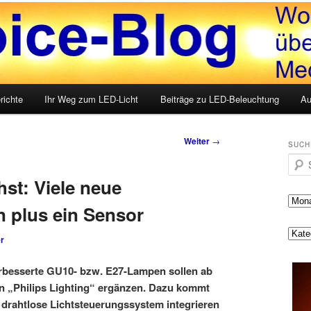
LED, Medien und mehr
g
richte
Ihr Weg zum LED-Licht
Beiträge zu LED-Beleuchtung
Au
Weiter
→
SUCH
Such
st: Viele neue
 plus ein Sensor
r
erbesserte GU10- bzw. E27-Lampen sollen ab
n „Philips Lighting“ ergänzen. Dazu kommt
 drahtlose Lichtsteuerungssystem integrieren