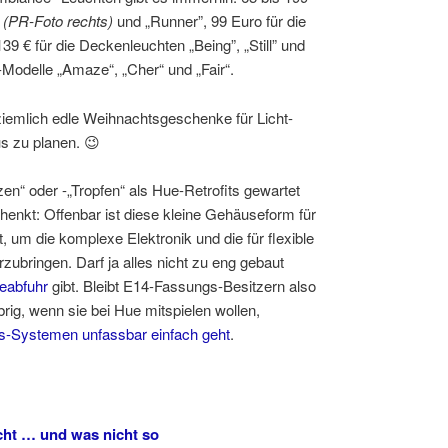
”
(PR-Foto rechts)
und „Runner”, 99 Euro für die
39 € für die Deckenleuchten „Being”, „Still” und
-Modelle „Amaze“, „Cher“ und „Fair“.
ziemlich edle Weihnachtsgeschenke für Licht-
s zu planen. 😉
en“ oder -„Tropfen“ als Hue-Retrofits gewartet
chenkt: Offenbar ist diese kleine Gehäuseform für
, um die komplexe Elektronik und die für flexible
zubringen. Darf ja alles nicht zu eng gebaut
zeabfuhr
gibt. Bleibt E14-Fassungs-Besitzern also
rig, wenn sie bei Hue mitspielen wollen,
s-Systemen unfassbar einfach geht
.
cht … und was nicht so