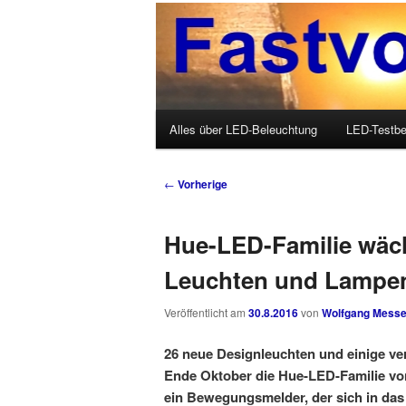
Wolfgang Messer über LED, O
Fastvoice-Blo
Hauptmenü
Alles über LED-Beleuchtung
LED-Testbe
Zum Inhalt wechseln
Zum sekundären Inhalt wechseln
Beitrags-Navigation
←
Vorherige
Hue-LED-Familie wäch
Leuchten und Lampen
Veröffentlicht am
30.8.2016
von
Wolfgang Messe
26 neue Designleuchten und einige v
Ende Oktober die Hue-LED-Familie vo
ein Bewegungsmelder, der sich in das