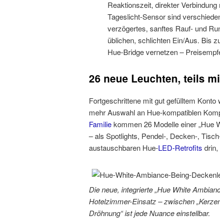
Reaktionszeit, direkter Verbindung
Tageslicht-Sensor sind verschiede
verzögertes, sanftes Rauf- und Ru
üblichen, schlichten Ein/Aus. Bis 
Hue-Bridge vernetzen – Preisempfe
26 neue Leuchten, teils m
Fortgeschrittene mit gut gefülltem Kont
mehr Auswahl an Hue-kompatiblen Kompl
Familie
kommen 26 Modelle einer „Hue W
– als Spotlights, Pendel-, Decken-, Tisc
austauschbaren Hue-
LED-Retrofits
drin,
Die neue, integrierte „Hue White Ambian
Hotelzimmer-Einsatz – zwischen „Kerzen-
Dröhnung“ ist jede Nuance einstellbar.