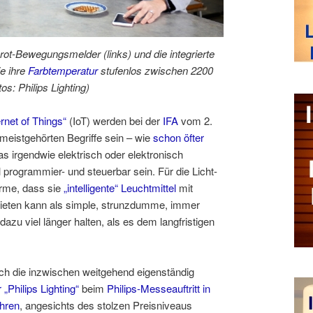
arot-Bewegungsmelder (links) und die integrierte
e ihre
Farbtemperatur
stufenlos zwischen 2200
s: Philips Lighting)
ernet of Things“
(IoT) werden bei der
IFA
vom 2.
 meistgehörten Begriffe sein – wie
schon öfter
was irgendwie elektrisch oder elektronisch
bel programmier- und steuerbar sein. Für die Licht-
rme, dass sie
„intelligente“ Leuchtmittel
mit
nbieten kann als simple, strunzdumme, immer
azu viel länger halten, als es dem langfristigen
auch die inzwischen weitgehend eigenständig
„Philips Lighting“
beim
Philips-Messeauftritt in
ahren
, angesichts des stolzen Preisniveaus