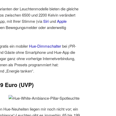
rianten der Leuchtenmodelle bieten die gleiche
enlos zwischen 6500 und 2200 Kelvin verändert
pp, mit Ihrer Stimme (via
Siri
und
Apple
euen Bewegungsmelder oder anderweitig
gratis ein mobiler
Hue-Dimmschalter
bei
(PR-
nd Gäste ohne Smartphone und Hue-App die
gar ganz ohne vorherige Internetverbindung,
szenen als Presets programmiert hat:
nd „Energie tanken“.
99 Euro (UVP)
en Hue-Neuheiten liegen mir noch nicht vor; ein
mbiance“-Leuchten gibt es immerhin: 65 bis 199