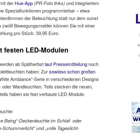
 mit der
Hue-App
(PR-Foto links)
und integriertem
ne Spezialfunktionen programmierbar – etwa
nterdimmen der Beleuchtung statt nur dem sonst
zu zwölf Bewegungsmelder können Sie mit einer
hlung pro Stück: 39,95 Euro.
it festen LED-Modulen
o werden ab Spätherbst
laut Pressemitteilung
noch
ettleuchten haben: Zur
sowieso schon
großen
hite Ambiance“-Serie in verschiedenen Designs
h- oder Wandleuchten. Teils stecken die neuen,
 teils haben sie fest verbaute LED-Module.
ce Being“-Deckenleuchte im Schlaf- oder
Schummerlicht“ und „volle Tageslicht-