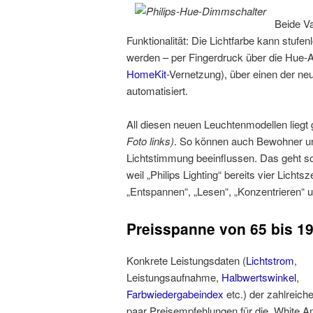
Beide Va
Funktionalität: Die Lichtfarbe kann stuf
werden – per Fingerdruck über die Hue-A
HomeKit
-Vernetzung), über einen der n
automatisiert.
All diesen neuen Leuchtenmodellen liegt 
Foto links)
. So können auch Bewohner u
Lichtstimmung beeinflussen. Das geht so
weil „Philips Lighting“ bereits vier Licht
„Entspannen“, „Lesen“, „Konzentrieren“ u
Preisspanne von 65 bis 1
Konkrete Leistungsdaten (
Lichtstrom
,
Leistungsaufnahme,
Halbwertswinkel
,
Farbwiedergabeindex
etc.) der zahlreich
paar Preisempfehlungen für die „White A