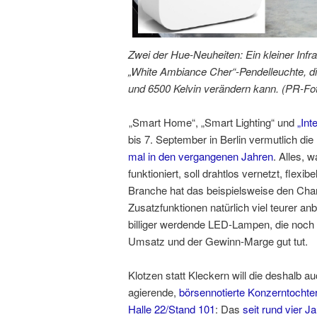
Zwei der Hue-Neuheiten: Ein kleiner Infr
„White Ambiance Cher“-Pendelleuchte, di
und 6500 Kelvin verändern kann. (PR-Foto
„Smart Home“, „Smart Lighting“ und
„Int
bis 7. September in Berlin vermutlich die
mal in den vergangenen Jahren
. Alles, 
funktioniert, soll drahtlos vernetzt, flexi
Branche hat das beispielsweise den Cha
Zusatzfunktionen natürlich viel teurer a
billiger werdende LED-Lampen, die noch d
Umsatz und der Gewinn-Marge gut tut.
Klotzen statt Kleckern will die deshalb 
agierende,
börsennotierte Konzerntochter 
Halle 22/Stand 101
: Das
seit rund vier J