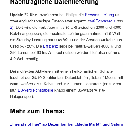
Nachträgliche Datenlieferung
Update 22 Uhr:
Inzwischen hat Philips die
Pressemitteilung
um
zwei englischsprachige Datenblätter ergänzt
(
pdf-Download 1
und
2
)
. Dort wird die Farbtreue mit >80 CRI zwischen 2000 und 4000
Kelvin angegeben, die maximale Leistungsaufnahme mit 9 Watt,
die Standby-Leistung mit 0,45 Watt und der Abstrahlwinkel mit 60
Grad (+/- 20°). Die
Effizienz
liege bei neutral-weißen 4000 K und
250 Lumen bei 60 lm/W – rechnerisch würden hier also nur rund
4,2 Watt benötigt.
Beim direkten Aktivieren mit einem herkömmlichen Schalter
leuchtet der GU10-Strahler laut Datenblatt im „Default“-Modus mit
warm-weißen 2700 Kelvin und 195 Lumen Lichtstrom (entspricht
laut
EU-Vergleichstabelle
knapp einem 35-Watt/PAR16-
Halogenspot).
Mehr zum Thema:
„Friends of hue“ ab Dezember bei „Media Markt“ und Saturn