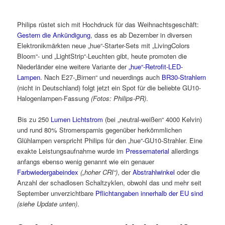
Philips rüstet sich mit Hochdruck für das Weihnachtsgeschäft:
Gestern die Ankündigung
, dass es ab Dezember in diversen
Elektronikmärkten neue „hue“-Starter-Sets mit „LivingColors
Bloom“- und „LightStrip“-Leuchten gibt, heute promoten die
Niederländer eine weitere Variante der
„hue“-Retrofit-LED-
Lampen
. Nach E27-„Birnen“ und neuerdings auch
BR30-Strahlern
(nicht in Deutschland) folgt jetzt ein Spot für die beliebte GU10-
Halogenlampen-Fassung
(Fotos: Philips-PR)
.
Bis zu 250
Lumen Lichtstrom
(bei „neutral-weißen“ 4000 Kelvin)
und rund 80% Stromersparnis gegenüber herkömmlichen
Glühlampen verspricht Philips für den „hue“-GU10-Strahler. Eine
exakte Leistungsaufnahme wurde im
Pressematerial
allerdings
anfangs ebenso wenig genannt wie ein genauer
Farbwiedergabeindex
(„hoher CRI“)
, der
Abstrahlwinkel
oder die
Anzahl der schadlosen Schaltzyklen, obwohl das und mehr seit
September unverzichtbare
Pflichtangaben innerhalb der EU sind
(siehe Update unten)
.