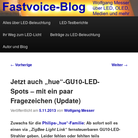
Wolfgang Messer über LED, OLED, Medien und mehr
Hauptmenü
Alles über LED-Beleuchtung
LED-Testberichte
Zum Inhalt wechseln
Zum sekundären Inhalt wechseln
Fastvoice-Blog
Ihr Weg zum LED-Licht
Beiträge zu LED-Beleuchtung
Autor und Blog
Beitrags-Navigation
←
Vorherige
Weiter
→
Jetzt auch „hue“-GU10-LED-
Spots – mit ein paar
Fragezeichen (Update)
Veröffentlicht am
5.11.2013
von
Wolfgang Messer
Zuwachs für die
Philips-„hue“-Familie
: Ab sofort soll es
einen via
„ZigBee Light Link“
fernsteuerbaren GU10-LED-
Strahler geben. Leider fehlen oder fehlten teils