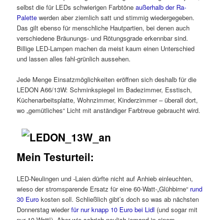
selbst die für LEDs schwierigen Farbtöne
außerhalb der Ra-
Palette
werden aber ziemlich satt und stimmig wiedergegeben.
Das gilt ebenso für menschliche Hautpartien, bei denen auch
verschiedene Bräunungs- und Rötungsgrade erkennbar sind.
Billige LED-Lampen machen da meist kaum einen Unterschied
und lassen alles fahl-grünlich aussehen.
Jede Menge Einsatzmöglichkeiten eröffnen sich deshalb für die
LEDON A66/13W: Schminkspiegel im Badezimmer, Esstisch,
Küchenarbeitsplatte, Wohnzimmer, Kinderzimmer – überall dort,
wo „gemütliches“ Licht mit anständiger Farbtreue gebraucht wird.
Mein Testurteil:
LED-Neulingen und -Laien dürfte nicht auf Anhieb einleuchten,
wieso der stromsparende Ersatz für eine 60-Watt-„Glühbirne“
rund
30 Euro
kosten soll. Schließlich gibt’s doch so was ab nächsten
Donnerstag wieder
für nur knapp 10 Euro bei Lidl
(und sogar mit
nur 10 Watt!). Aber wie schrieb neulich jemand in einem