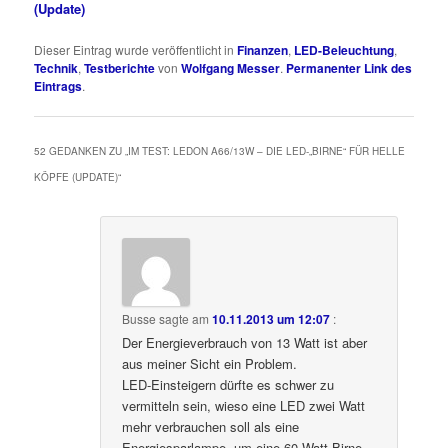
(Update)
Dieser Eintrag wurde veröffentlicht in
Finanzen
,
LED-Beleuchtung
,
Technik
,
Testberichte
von
Wolfgang Messer
.
Permanenter Link des
Eintrags
.
52 GEDANKEN ZU „
IM TEST: LEDON A66/13W – DIE LED-„BIRNE“ FÜR HELLE
KÖPFE (UPDATE)
“
Busse
sagte am
10.11.2013 um 12:07
:
Der Energieverbrauch von 13 Watt ist aber
aus meiner Sicht ein Problem.
LED-Einsteigern dürfte es schwer zu
vermitteln sein, wieso eine LED zwei Watt
mehr verbrauchen soll als eine
Energiesparlampe, um eine 60-Watt-Birne