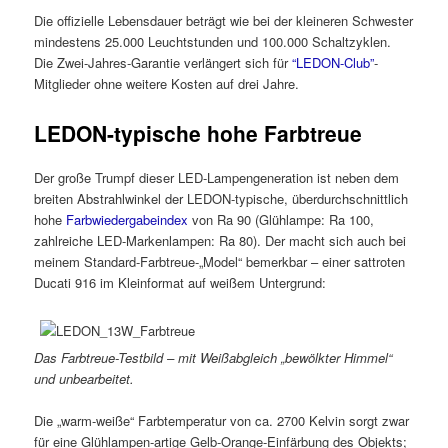
Die offizielle Lebensdauer beträgt wie bei der kleineren Schwester
mindestens 25.000 Leuchtstunden und 100.000 Schaltzyklen.
Die Zwei-Jahres-Garantie verlängert sich für
“LEDON-Club”
-
Mitglieder ohne weitere Kosten auf drei Jahre.
LEDON-typische hohe Farbtreue
Der große Trumpf dieser LED-Lampengeneration ist neben dem
breiten Abstrahlwinkel der LEDON-typische, überdurchschnittlich
hohe
Farbwiedergabeindex
von Ra 90 (Glühlampe: Ra 100,
zahlreiche LED-Markenlampen: Ra 80). Der macht sich auch bei
meinem Standard-Farbtreue-„Model“ bemerkbar – einer sattroten
Ducati 916 im Kleinformat auf weißem Untergrund:
Das Farbtreue-Testbild – mit Weißabgleich „bewölkter Himmel“
und unbearbeitet.
Die „warm-weiße“ Farbtemperatur von ca. 2700 Kelvin sorgt zwar
für eine Glühlampen-artige Gelb-Orange-Einfärbung des Objekts;