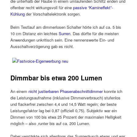
die unterhalb der Haube in einem umlaufenden Schlitz enden und
offenbar recht wirkungsvoll für eine
passive “Kamineffekt”-
Kühlung
der Vorschaltelektronik sorgen.
Beim Testlauf am dimmerlosen Schalter hörte ich auf ca. 5 bis
10 cm Distanz ein leichtes
Surren
. Das dürfte für die meisten
Anwendungen unkritisch sein. Eine nennenswerte Ein- und
Ausschaltverzögerung gab es nicht.
Dimmbar bis etwa 200 Lumen
An einem
nicht justierbaren Phasenabschnittdimmer
konnte ich
die Leistungsaufnahme (inklusive Dimmerverbrauch) stufenlos
und flackerfrei zwischen 4,4 und 14,5 Watt regeln; der beste
Leistungsfaktor lag bei 0,87 (offiziell 0,75). Subjektiv war ein
Dimmen von 100 bis etwa 25 Prozent der maximalen Helligkeit
möglich – also ‚runter bis auf ca. 200 Lumen.
Dabei verstärkte sich allerdings das Surrgeräusch etwas und war