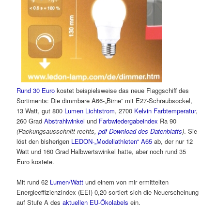
Rund 30 Euro
kostet beispielsweise das neue Flaggschiff des
Sortiments: Die dimmbare A66-„Birne“ mit E27-Schraubsockel,
13 Watt, gut 800
Lumen Lichtstrom
, 2700
Kelvin Farbtemperatur
,
260 Grad
Abstrahlwinkel
und
Farbwiedergabeindex
Ra 90
(Packungsausschnitt rechts,
pdf-Download des Datenblatts
)
. Sie
löst den bisherigen
LEDON-„Modellathleten“ A65
ab, der nur 12
Watt und 160 Grad Halbwertswinkel hatte, aber noch rund 35
Euro kostete.
Mit rund 62
Lumen/Watt
und einem von mir ermittelten
Energieeffizienzindex (EEI) 0,20 sortiert sich die Neuerscheinung
auf Stufe A des
aktuellen EU-Ökolabels
ein.