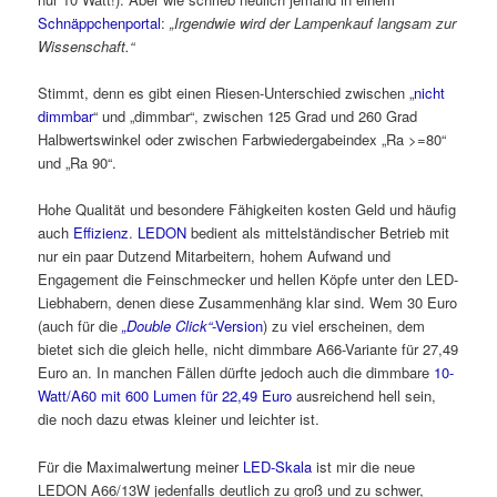
Schnäppchenportal
:
„Irgendwie wird der Lampenkauf langsam zur
Wissenschaft.“
Stimmt, denn es gibt einen Riesen-Unterschied zwischen „
nicht
dimmbar
“ und „dimmbar“, zwischen 125 Grad und 260 Grad
Halbwertswinkel oder zwischen Farbwiedergabeindex „Ra >=80“
und „Ra 90“.
Hohe Qualität und besondere Fähigkeiten kosten Geld und häufig
auch
Effizienz
.
LEDON
bedient als mittelständischer Betrieb mit
nur ein paar Dutzend Mitarbeitern, hohem Aufwand und
Engagement die Feinschmecker und hellen Köpfe unter den LED-
Liebhabern, denen diese Zusammenhäng klar sind. Wem 30 Euro
(auch für die
„Double Click“
-Version
) zu viel erscheinen, dem
bietet sich die gleich helle, nicht dimmbare A66-Variante für 27,49
Euro an. In manchen Fällen dürfte jedoch auch die dimmbare
10-
Watt/A60 mit 600 Lumen für 22,49 Euro
ausreichend hell sein,
die noch dazu etwas kleiner und leichter ist.
Für die Maximalwertung meiner
LED-Skala
ist mir die neue
LEDON A66/13W jedenfalls deutlich zu groß und zu schwer,