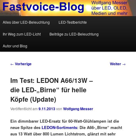
Wolfgang Messer über LED, OLED, Medien und mehr
Hauptmenü
Alles über LED-Beleuchtung
LED-Testberichte
Zum Inhalt wechseln
Zum sekundären Inhalt wechseln
Fastvoice-Blog
Ihr Weg zum LED-Licht
Beiträge zu LED-Beleuchtung
Autor und Blog
Beitrags-Navigation
←
Vorherige
Weiter
→
Im Test: LEDON A66/13W –
die LED-„Birne“ für helle
Köpfe (Update)
Veröffentlicht am
9.11.2013
von
Wolfgang Messer
Ein dimmbarer LED-Ersatz für 60-Watt-Glühlampen ist die
neue Spitze des
LEDON-Sortiments
: Die A66-„Birne“ macht
aus 13 Watt über 800 Lumen Lichtstrom, glänzt mit sehr