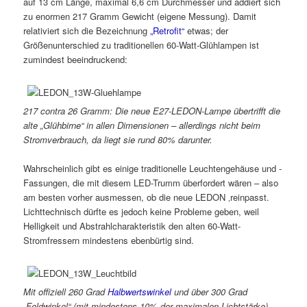
auf 13 cm Länge, maximal 6,6 cm Durchmesser und addiert sich
zu enormen 217 Gramm Gewicht (eigene Messung). Damit
relativiert sich die Bezeichnung
„Retrofit“
etwas; der
Größenunterschied zu traditionellen 60-Watt-Glühlampen ist
zumindest beeindruckend:
217 contra 26 Gramm: Die neue E27-LEDON-Lampe übertrifft die
alte „Glühbirne“ in allen Dimensionen – allerdings nicht beim
Stromverbrauch, da liegt sie rund 80% darunter.
Wahrscheinlich gibt es einige traditionelle Leuchtengehäuse und -
Fassungen, die mit diesem LED-Trumm überfordert wären – also
am besten vorher ausmessen, ob die neue LEDON ‚reinpasst.
Lichttechnisch dürfte es jedoch keine Probleme geben, weil
Helligkeit und Abstrahlcharakteristik den alten 60-Watt-
Stromfressern mindestens ebenbürtig sind.
Mit offiziell 260 Grad
Halbwertswinkel
und über 300 Grad
„Feldwinkel“ (mit mindestens 10% der maximalen Lichtstärke)