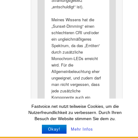
Strahlungsgesetz
„entschuldigt“ ist).
Meines Wissens hat die
„Sunset-Dimming“ einen
schlechteren CRI und/oder
ein ungleichmäßigeres
Spektrum, da das „Erröten“
durch zusätzliche
Monochrom-LEDs erreicht
wird. Für die
Allgemeinbeleuchtung eher
ungeeignet, und zudem darf
man nicht vergessen, dass
jede zusätzliche
Komponente auch ein
zusätzliches Ausfallrisiko
Fastvoice.net nutzt teilweise Cookies, um die
darstellt. Die A66 (wie auch
Nutzerfreundlichkeit zu verbessern. Durch Ihren
die etwas schwächere A60,
Besuch der Website stimmen Sie dem zu.
die ich mir jüngst gegönnt
habe) hat dagegen laut
Okay!
Mehr Infos
Datenblatt ein