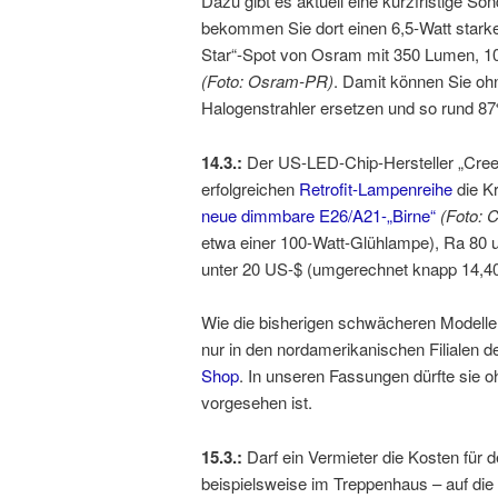
Dazu gibt es aktuell eine kurzfristige So
bekommen Sie dort einen 6,5-Watt stark
Star“-Spot von Osram mit 350 Lumen, 10
(Foto: Osram-PR)
. Damit können Sie oh
Halogenstrahler ersetzen und so rund 8
14.3.:
Der US-LED-Chip-Hersteller „Cree“
erfolgreichen
Retrofit-Lampenreihe
die Kr
neue dimmbare E26/A21-„Birne“
(Foto: 
etwa einer 100-Watt-Glühlampe), Ra 80 u
unter 20 US-$ (umgerechnet knapp 14,40
Wie die bisherigen schwächeren Modelle,
nur in den nordamerikanischen Filialen 
Shop
. In unseren Fassungen dürfte sie ohn
vorgesehen ist.
15.3.:
Darf ein Vermieter die Kosten fü
beispielsweise im Treppenhaus – auf die 