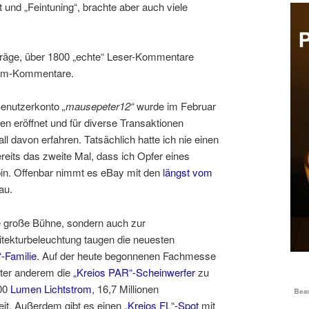
nd „Feintuning“, brachte aber auch viele
iträge, über 1800 „echte“ Leser-Kommentare
pam-Kommentare.
Benutzerkonto
„mausepeter12“
wurde im Februar
n eröffnet und für diverse Transaktionen
fall davon erfahren. Tatsächlich hatte ich nie einen
reits das zweite Mal, dass ich Opfer eines
m bin. Offenbar nimmt es eBay mit den
längst vom
au.
ie große Bühne, sondern auch zur
itekturbeleuchtung taugen die neuesten
-Familie
. Auf der heute begonnenen Fachmesse
nter anderem die
„Kreios PAR“-Scheinwerfer
zu
200
Lumen Lichtstrom
, 16,7 Millionen
it. Außerdem gibt es einen
„Kreios FL“-Spot
mit