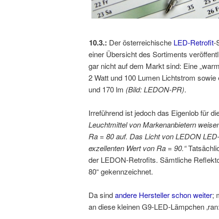
10.3.:
Der österreichische
LED-Retrofit
-
einer Übersicht des Sortiments veröffent
gar nicht auf dem Markt sind:
Eine „warm
2 Watt und 100 Lumen Lichtstrom sowie e
und 170 lm
(Bild: LEDON-PR)
.
Irreführend ist jedoch das Eigenlob für die
Leuchtmittel von Markenanbietern weise
Ra = 80 auf. Das Licht von LEDON LED-
exzellenten Wert von Ra = 90.“
Tatsächlic
der LEDON-Retrofits. Sämtliche Reflektor
80“ gekennzeichnet.
Da sind
andere Hersteller schon weiter
; 
an diese kleinen G9-LED-Lämpchen ‚ran