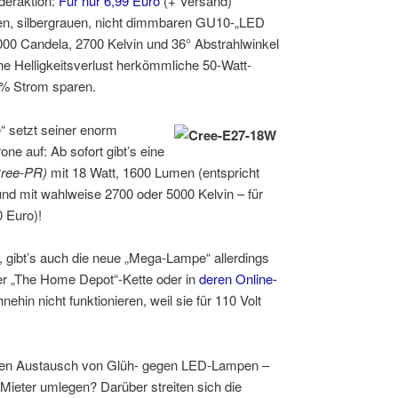
nderaktion:
Für nur 6,99 Euro
(+ Versand)
en, silbergrauen, nicht dimmbaren GU10-„LED
00 Candela, 2700 Kelvin und 36° Abstrahlwinkel
ne Helligkeitsverlust herkömmliche 50-Watt-
7% Strom sparen.
 setzt seiner enorm
one auf: Ab sofort gibt’s eine
Cree-PR)
mit 18 Watt, 1600 Lumen (entspricht
nd mit wahlweise 2700 oder 5000 Kelvin – für
 Euro)!
 gibt’s auch die neue „Mega-Lampe“ allerdings
der „The Home Depot“-Kette oder in
deren Online-
ehin nicht funktionieren, weil sie für 110 Volt
r den Austausch von Glüh- gegen LED-Lampen –
Mieter umlegen? Darüber streiten sich die