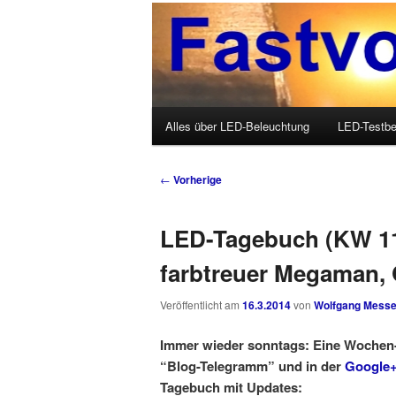
Wolfgang Messer über LED, O
Fastvoice-Blo
Hauptmenü
Alles über LED-Beleuchtung
LED-Testbe
Zum Inhalt wechseln
Zum sekundären Inhalt wechseln
Beitrags-Navigation
←
Vorherige
LED-Tagebuch (KW 11
farbtreuer Megaman, 
Veröffentlicht am
16.3.2014
von
Wolfgang Messe
Immer wieder sonntags: Eine Wochen
“Blog-Telegramm” und in der
Google+
Tagebuch mit Updates: