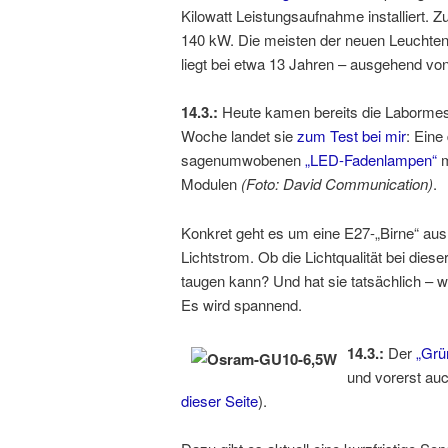
Kilowatt Leistungsaufnahme installiert. Zu
140 kW. Die meisten der neuen Leuchten 
liegt bei etwa 13 Jahren – ausgehend von
14.3.:
Heute kamen bereits die Laborm
Woche landet sie
zum Test bei mir
: Eine
sagenumwobenen
„LED-Fadenlampen“
m
Modulen
(Foto: David Communication)
.
Konkret geht es um eine E27-„Birne“ au
Lichtstrom. Ob die Lichtqualität bei dies
taugen kann? Und hat sie tatsächlich – 
Es wird spannend.
14.3.:
Der
„Grü
und vorerst auc
dieser Seite
).