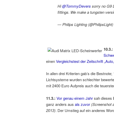
Hi
@TommyDevers
sorry no G9 
fittings. We make a tungsten vers
— Philips Lighting (@PhilipsLight
10.3.:
Schwe
einen
Vergleichstest der Zeitschrift „Auto
In allen drei Kriterien gab’s die Bestnot
Lichtsysteme wurden schlechter bewertet
mit 2400 Euro Aufpreis auch die teuerste
11.3.:
Vor genau einem Jahr
sah dieses B
ganz anders aus
als zuvor
(Screenshot 
2013)
. Der Umstieg auf ein anderes Wor