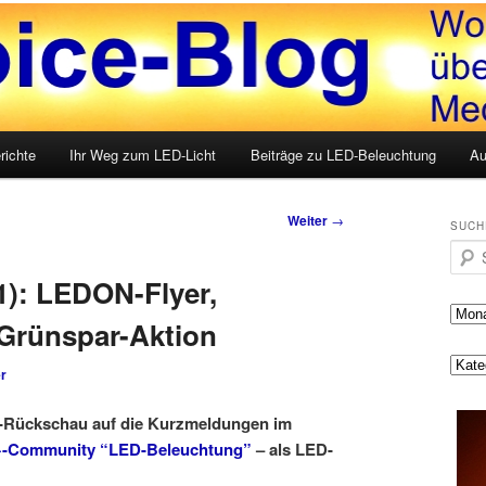
LED, Medien und mehr
g
richte
Ihr Weg zum LED-Licht
Beiträge zu LED-Beleuchtung
Au
Weiter
→
SUCH
Such
): LEDON-Flyer,
Grünspar-Aktion
r
-Rückschau auf die Kurzmeldungen im
-Community “LED-Beleuchtung”
– als LED-