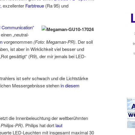
,
exzellenter
Farbtreue
(Ra 95) und
d Communication“
einen „neutral-
an
vorgenommen
(Foto: Megaman-PR)
. Der soll
n, ist aber in Wirklichkeit viel besser und
„Rot gesättigt“ (R9), der mir jemals bei LED-
trahlers ist sehr schwach und die Lichtstärke
hrlichen Messergebnisse stehen
in diesem
tzt die Innenbeleuchtung der weltberühmten
 Philips-PR)
. Philips hat dort
laut
euerte LED-Leuchten mit insgesamt maximal 30