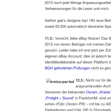
2013 noch jede Menge Anpassungsarbeit u
Verbesserungen für die Leser und mich.
Seither gab’s übrigens fast 190 neue Be
sowie 53.500 automatisch blockierte S
11.3.:
Vorsicht, liebe eBay-Nutzer! Das 
2012 von einem Betrüger mit meinen Date
genutzt. Leider habe ich erst jetzt per Zu
eigenen eBay-Account; dies ist jedoch be
Identitätsdiebstahls auf dieser Plattfor
BGH geforderten Prüfungen
nicht so gen
12.3.:
Nicht nur für d
anspruchsvollen Arch
Versionen der bekannten
Osram-„Kreios“
„Prolight + Sound“
in Frankfurt/M. sind u
sehen
(Foto: Osram-PR)
– mit bis zu 4
Farboptionen und 0 bis 100 % Dimmbarke