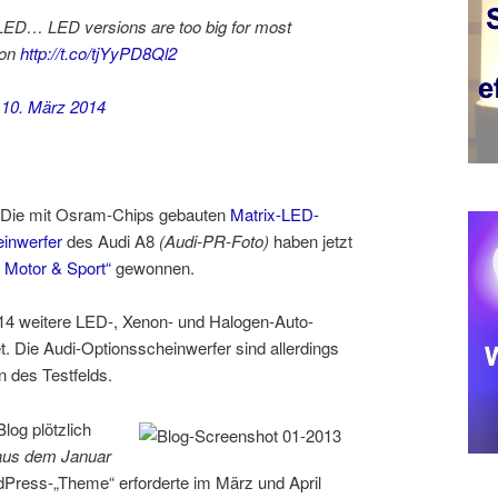
LED… LED versions are too big for most
ion
http://t.co/tjYyPD8Ql2
)
10. März 2014
Die mit Osram-Chips gebauten
Matrix-LED-
inwerfer
des Audi A8
(Audi-PR-Foto)
haben jetzt
, Motor & Sport“
gewonnen.
e; 14 weitere LED-, Xenon- und Halogen-Auto-
. Die Audi-Optionsscheinwerfer sind allerdings
n des Testfelds.
log plötzlich
aus dem Januar
dPress-„Theme“ erforderte im März und April