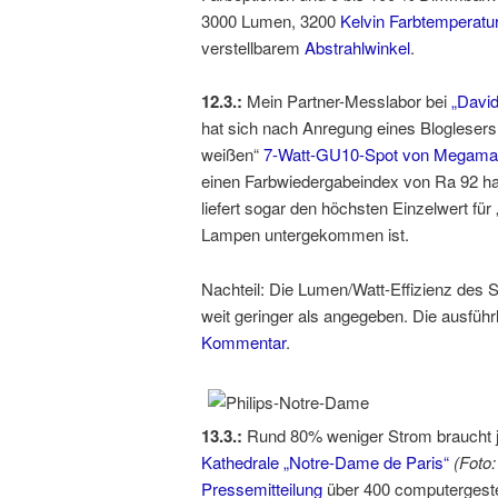
3000 Lumen, 3200
Kelvin Farbtemperatur
verstellbarem
Abstrahlwinkel
.
12.3.:
Mein Partner-Messlabor bei
„Davi
hat sich nach Anregung eines Bloglesers 
weißen“
7-Watt-GU10-Spot von Megam
einen Farbwiedergabeindex von Ra 92 habe
liefert sogar den höchsten Einzelwert für 
Lampen untergekommen ist.
Nachteil: Die Lumen/Watt-Effizienz des S
weit geringer als angegeben. Die ausfü
Kommentar
.
13.3.:
Rund 80% weniger Strom braucht je
Kathedrale „Notre-Dame de Paris“
(Foto:
Pressemitteilung
über 400 computergest