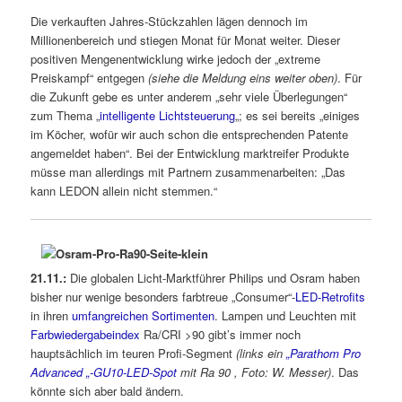
Die verkauften Jahres-Stückzahlen lägen dennoch im
Millionenbereich und stiegen Monat für Monat weiter. Dieser
positiven Mengenentwicklung wirke jedoch der „extreme
Preiskampf“ entgegen
(siehe die Meldung eins weiter oben)
. Für
die Zukunft gebe es unter anderem „sehr viele Überlegungen“
zum Thema „
intelligente Lichtsteuerung
„; es sei bereits „einiges
im Köcher, wofür wir auch schon die entsprechenden Patente
angemeldet haben“. Bei der Entwicklung marktreifer Produkte
müsse man allerdings mit Partnern zusammenarbeiten: „Das
kann LEDON allein nicht stemmen.“
21.11.:
Die globalen Licht-Marktführer Philips und Osram haben
bisher nur wenige besonders farbtreue „Consumer“-
LED-Retrofits
in ihren
umfangreichen
Sortimenten
. Lampen und Leuchten mit
Farbwiedergabeindex
Ra/CRI >90 gibt’s immer noch
hauptsächlich im teuren Profi-Segment
(links ein
„Parathom Pro
Advanced „-GU10-LED-Spot
mit Ra 90 , Foto: W. Messer)
. Das
könnte sich aber bald ändern.