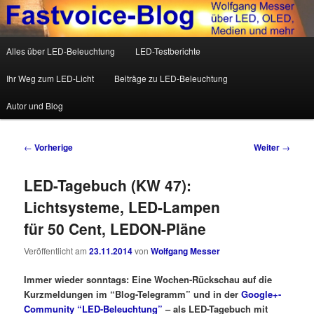
Wolfgang Messer über LED, OLED, Medien und mehr
Hauptmenü
Alles über LED-Beleuchtung
LED-Testberichte
Zum Inhalt wechseln
Zum sekundären Inhalt wechseln
Fastvoice-Blog
Ihr Weg zum LED-Licht
Beiträge zu LED-Beleuchtung
Autor und Blog
Beitrags-Navigation
←
Vorherige
Weiter
→
LED-Tagebuch (KW 47):
Lichtsysteme, LED-Lampen
für 50 Cent, LEDON-Pläne
Veröffentlicht am
23.11.2014
von
Wolfgang Messer
Immer wieder sonntags: Eine Wochen-Rückschau auf die
Kurzmeldungen im “Blog-Telegramm” und in der
Google+-
Community “LED-Beleuchtung”
– als LED-Tagebuch mit