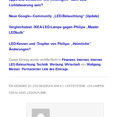
Lichtsteuerung sein?
Neue Google+-Community „LED-Beleuchtung“ (Update)
Vergleichstest: IKEA-LED-Lampe gegen Philips „Master
LEDbulb“
LED-Kerzen und -Tropfen von Philips: „Heimliche“
Änderungen?
Dieser Eintrag wurde veröffentlicht in
Finanzen
,
Internes
,
Internet
,
LED-Beleuchtung
,
Technik
,
Werbung
,
Wirtschaft
von
Wolfgang
Messer
.
Permanenter Link des Eintrags
.
EIN GEDANKE ZU „
LED-TAGEBUCH (KW 47): LICHTSYSTEME, LED-LAMPEN
FÜR 50 CENT, LEDON-PLÄNE
“