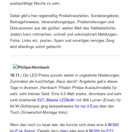
ausbaufähige Nische zu sein.
Dabei gibt’s hier regelmäßig Produktneuheiten, Sonderangebote,
Beitragshinweise, Veranstaltungstipps, Problemlösungen und
Diskussionen aus der großen, weiten Welt des Halbleiterlichts.
Jede(r) kann mitmachen, schnell und unkompliziert Meldungen,
Fotos, Links etc. posten. Spam und sonstiges nerviges Zeug
wird allerdings sofort gelöscht.
18.11.:
Die LED-Preise purzeln weiter in ungeahnte Niederungen.
Zumindest als kurzfristige „Raus damit!“-Angebote gab’s dieser
Tage in diversen „Hornbach“-Filialen Philips-Auslaufmodelle für
sehr, sehr kleines Geld. Eine 9,5 Watt starke, dimmbare und sehr
rund strahlende
E27-„Master LEDbulb“
mit 806 Lumen (Ersatz für
60-W-Glühlampe) ging beispielsweise
für nur 3 Euro
über den
Tisch
(Screenshot-Montage links)
.
Wem das noch zu teuer war, der konnte sich etwa eine
4 W/250
lm-E14-„Kerze“
(Details dazu
hier
) oder eine
8 W/350 lm-E27-