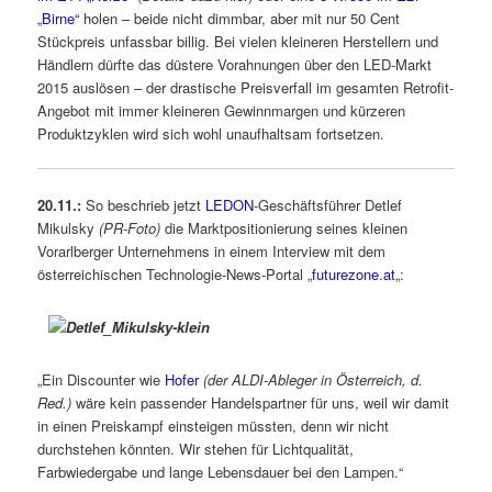
„Birne“
holen – beide nicht dimmbar, aber mit nur 50 Cent
Stückpreis unfassbar billig. Bei vielen kleineren Herstellern und
Händlern dürfte das düstere Vorahnungen über den LED-Markt
2015 auslösen – der drastische Preisverfall im gesamten Retrofit-
Angebot mit immer kleineren Gewinnmargen und kürzeren
Produktzyklen wird sich wohl unaufhaltsam fortsetzen.
20.11.:
So beschrieb jetzt
LEDON
-Geschäftsführer Detlef
Mikulsky
(PR-Foto)
die Marktpositionierung seines kleinen
Vorarlberger Unternehmens in einem Interview mit dem
österreichischen Technologie-News-Portal „
futurezone.at
„:
„Ein Discounter wie
Hofer
(der ALDI-Ableger in Österreich, d.
Red.)
wäre kein passender Handelspartner für uns, weil wir damit
in einen Preiskampf einsteigen müssten, denn wir nicht
durchstehen könnten. Wir stehen für Lichtqualität,
Farbwiedergabe und lange Lebensdauer bei den Lampen.“