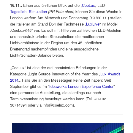
16.11.:
Einen ausführlichen Blick auf die „
CoeLux
„-LED-
Tageslicht-Simulation
(PR-Foto oben)
können Sie diese Woche in
London werfen: Am Mittwoch und Donnerstag (19./20.11.) stellen
die Italiener am Stand D54 der Fachmesse „
LuxLive
“ ihr Modell
„CoeLux®45“ vor. Es soll mit Hilfe von zahlreichen LED-Modulen
und nanostrukturierten Streuscheiben die mediterranen
Lichtverhältnisse in der Region um den 45. nördlichen
Breitengrad nachempfinden und eine ausgeglichene
Licht-/Schatten-Balance bieten.
„CoeLux“ ist eine der drei nominierten Erfindungen in der
Kategorie „Light Source Innovation of the Year“ des „
Lux Awards
2014
„. Falls Sie an den Messetagen keine Zeit haben: Seit
September gibt es im “
Ideaworks London Experience Center
”
eine permanente Ausstellung, die allerdings nur nach
Terminvereinbarung besichtigt werden kann (Tel. +39 02
36714394 oder via info@coelux.com).