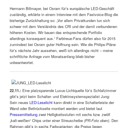
Hermann Billmayer, bei Osram für’s europäische LED-Geschäft
zuständig, erklärte in einem Interview mit dem Fastvoice-Blog die
bisherige Zurückhaltung so: „Vor allem Privatkunden tun sich
schwer mit dem Verständnis des CRI und der damit verbundenen
höheren Kosten. Wir bauen das entsprechende Portfolio
allerdings konsequent aus.“ Farbtreue-Fans dürfen also für 2015
zumindest bei Osram guter Hoffnung sein. Wie die Philips-Pläne
für’s nächste Jahr aussehen, weiß ich allerdings nicht – meine
schriftliche Anfrage vom Monatsanfang blieb bisher
unbeantwortet.
22.11.:
Eine platzsparende Luxus-Lichtquelle für’s Schlafzimmer
gibt’s jetzt beim Schalter- und Elektrosystemspezialist Jung:
Sein neues
LED-Leselicht
kann direkt in eine Schalterleiste der
Wand oder Bettrückseite montiert werden und bietet laut
Pressemitteilung
zwei Helligkeitsstufen mit sechs bzw. zwölf
„kalt-weißen“ Chips unter einer Streuscheibe
(PR-Foto oben)
. Den
Rahmen gibt’s in sechs Farbvarianten; die Preise liegen