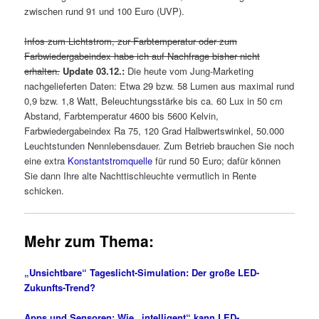
zwischen rund 91 und 100 Euro (UVP).
Infos zum Lichtstrom, zur Farbtemperatur oder zum
Farbwiedergabeindex habe ich auf Nachfrage bisher nicht
erhalten.
Update 03.12.:
Die heute vom Jung-Marketing
nachgelieferten Daten: Etwa 29 bzw. 58 Lumen aus maximal rund
0,9 bzw. 1,8 Watt, Beleuchtungsstärke bis ca. 60 Lux in 50 cm
Abstand, Farbtemperatur 4600 bis 5600 Kelvin,
Farbwiedergabeindex Ra 75, 120 Grad Halbwertswinkel, 50.000
Leuchtstunden Nennlebensdauer. Zum Betrieb brauchen Sie noch
eine extra
Konstantstromquelle
für rund 50 Euro; dafür können
Sie dann Ihre alte Nachttischleuchte vermutlich in Rente
schicken.
Mehr zum Thema:
„Unsichtbare“ Tageslicht-Simulation: Der große LED-
Zukunfts-Trend?
Apps und Sensoren: Wie „intelligent“ kann LED-