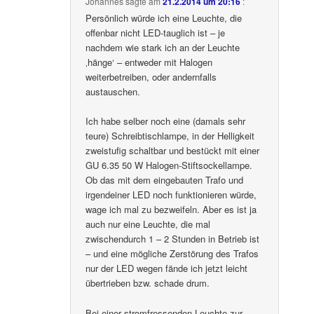
Johannes
sagte am
21.2.2014 um 20:16
:
Persönlich würde ich eine Leuchte, die
offenbar nicht LED-tauglich ist – je
nachdem wie stark ich an der Leuchte
‚hänge‘ – entweder mit Halogen
weiterbetreiben, oder andernfalls
austauschen.
Ich habe selber noch eine (damals sehr
teure) Schreibtischlampe, in der Helligkeit
zweistufig schaltbar und bestückt mit einer
GU 6.35 50 W Halogen-Stiftsockellampe.
Ob das mit dem eingebauten Trafo und
irgendeiner LED noch funktionieren würde,
wage ich mal zu bezweifeln. Aber es ist ja
auch nur eine Leuchte, die mal
zwischendurch 1 – 2 Stunden in Betrieb ist
– und eine mögliche Zerstörung des Trafos
nur der LED wegen fände ich jetzt leicht
übertrieben bzw. schade drum.
Bei einer stromfressenden Leuchte zur