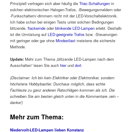
Prinzipiell vertragen sich aber häufig die
Triac-Schaltungen
in
solchen elektronischen Halogen-Trafos, -Bewegungsmeldern oder
-Funkschaltern/-dimmern nicht mit der LED-Vorschaltelektronik.
Ich habe schon bei einigen Tests unter solchen Bedingungen
blitzende,
flackernde
oder
blinkende LED-Lampen
erlebt. Deshalb
ist die Umrüstung auf
LED-geeignete Trafos
bzw. -Steuerungen
mit geringer oder gar ohne
Mindestlast
meistens die sicherste
Methode.
Update:
Mehr zum Thema „blitzende LED-Lampen nach dem
Ausschalten“ lesen Sie auch
hier
und
dort
.
(Disclaimer: Ich bin kein Elektriker oder Elektroniker, sondern
höchstens Hobbybastler. Durchaus möglich, dass echte
Fachleute zu ganz anderen Ratschlägen kommen als ich. Die
schreiben Sie am besten gleich unten in die Kommentare ‚rein –
danke!)
Mehr zum Thema:
Niedervolt-LED-Lampen lieben Konstanz