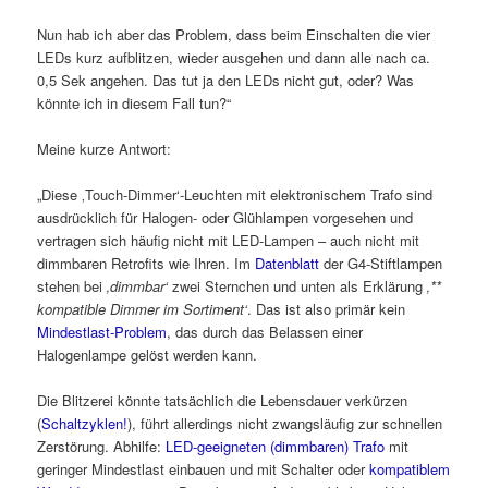
Nun hab ich aber das Problem, dass beim Einschalten die vier
LEDs kurz aufblitzen, wieder ausgehen und dann alle nach ca.
0,5 Sek angehen. Das tut ja den LEDs nicht gut, oder? Was
könnte ich in diesem Fall tun?“
Meine kurze Antwort:
„Diese ‚Touch-Dimmer‘-Leuchten mit elektronischem Trafo sind
ausdrücklich für Halogen- oder Glühlampen vorgesehen und
vertragen sich häufig nicht mit LED-Lampen – auch nicht mit
dimmbaren Retrofits wie Ihren. Im
Datenblatt
der G4-Stiftlampen
stehen bei
‚dimmbar‘
zwei Sternchen und unten als Erklärung
‚**
kompatible Dimmer im Sortiment‘
. Das ist also primär kein
Mindestlast-Problem
, das durch das Belassen einer
Halogenlampe gelöst werden kann.
Die Blitzerei könnte tatsächlich die Lebensdauer verkürzen
(
Schaltzyklen!
), führt allerdings nicht zwangsläufig zur schnellen
Zerstörung. Abhilfe:
LED-geeigneten (dimmbaren) Trafo
mit
geringer Mindestlast einbauen und mit Schalter oder
kompatiblem