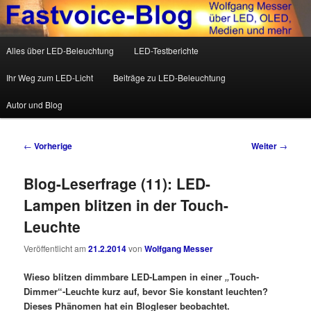
Wolfgang Messer über LED, OLED, Medien und mehr
Hauptmenü
Alles über LED-Beleuchtung
LED-Testberichte
Zum Inhalt wechseln
Zum sekundären Inhalt wechseln
Fastvoice-Blog
Ihr Weg zum LED-Licht
Beiträge zu LED-Beleuchtung
Autor und Blog
Beitrags-Navigation
←
Vorherige
Weiter
→
Blog-Leserfrage (11): LED-
Lampen blitzen in der Touch-
Leuchte
Veröffentlicht am
21.2.2014
von
Wolfgang Messer
Wieso blitzen dimmbare LED-Lampen in einer
„
Touch-
Dimmer“-Leuchte kurz auf, bevor Sie konstant leuchten?
Dieses Phänomen hat ein Blogleser beobachtet.