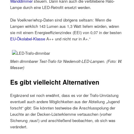
Wanddimmer
steuern. Dann kann auch die verbliebene Halo-
Lampe durch eine LED-Retrofit ersetzt werden.
Die Voelkner/whcp-Daten sind übrigens seltsam: Wenn die
Lampen wirklich 143 Lumen aus 1,3 Watt liefern würden, wären
sie mit einem Energieeffizienzindex (EEI) von 0,07 in der besten
EU-Ökolabel-Klasse
A++ und nicht nur in A+.“
Mein dimmbarer Test-Trafo für Niedervolt-LED-Lampen. (Foto: W.
Messer)
Es gibt vielleicht Alternativen
Ergänzend sei noch erwähnt, dass es vor der Trafo-Umrüstung
eventuell auch andere Möglichkeiten aus der Abteilung „Jugend
forscht“ gibt: Sie könnten testweise die Anschlusspolung der
Leuchte an der Decken-Lüsterklemme vertauschen (vorher
Sicherung ‚raus!) und anschließend beobachten, ob sich was
verändert.