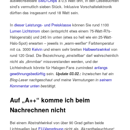
auswechselbare
SMD-Chips
à 0,5 Watt drin, in den Leseleuchten
sind’s vermutlich sieben Stück. Inklusive Vorschaltelektronik
dürften das insgesamt rund 18 Watt sein.
In
dieser Leistungs- und Preisklasse
können Sie rund 1100
Lumen Lichtstrom
oben (entspricht etwa einem 75-Watt-R7s-
Halogenstab) und 245 lm unten (etwa so hell wie ein 25-Watt-
Halo-Spot) erwarten – jeweils in „warm-weißer“ Farbtemperatur
mit ca. 3000
Kelvin
und einem sehr breiten
Halbwertswinkel
von
rund 120 Grad. Die Bezeichnung „einstellbar“ darf wahrscheinlich
nicht als „dimmbar“ missverstanden werden, und der
Lichteindruck könnte für Halogen-Fans zumindest
anfangs
gewöhnungsbedürftig
sein.
Update 03.02.:
Inzwischen hat ein
Blog-Leser nachgeschaut und meine Vermutungen in
seinem
Kommentar unten
bestätigt.
Auf „A++“ komme ich beim
Nachrechnen nicht
Bei einem Abstrahlwinkel von über 90 Grad gelten beide
Lichtquellen laut
EU-Verordnung
nicht als „Akzentbeleuchtung“,