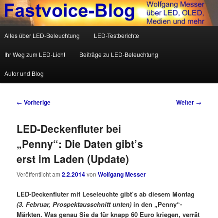
Wolfgang Messer über LED, OLED, Medien und mehr
Hauptmenü
Alles über LED-Beleuchtung
LED-Testberichte
Zum Inhalt wechseln
Zum sekundären Inhalt wechseln
Fastvoice-Blog
Ihr Weg zum LED-Licht
Beiträge zu LED-Beleuchtung
Autor und Blog
Beitrags-Navigation
←
Vorherige
Weiter
→
LED-Deckenfluter bei
„Penny“: Die Daten gibt’s
erst im Laden (Update)
Veröffentlicht am
2.2.2014
von
Wolfgang Messer
LED-Deckenfluter mit Leseleuchte gibt’s ab diesem Montag
(3. Februar, Prospektausschnitt unten)
in den „Penny“-
Märkten. Was genau Sie da für knapp 60 Euro kriegen, verrät