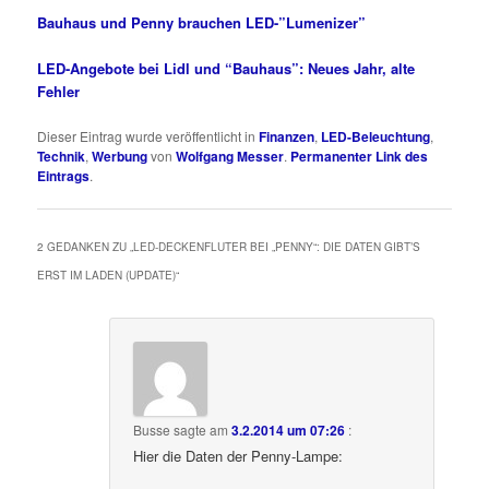
Bauhaus und Penny brauchen LED-”Lumenizer”
LED-Angebote bei Lidl und “Bauhaus”: Neues Jahr, alte
Fehler
Dieser Eintrag wurde veröffentlicht in
Finanzen
,
LED-Beleuchtung
,
Technik
,
Werbung
von
Wolfgang Messer
.
Permanenter Link des
Eintrags
.
2 GEDANKEN ZU „
LED-DECKENFLUTER BEI „PENNY“: DIE DATEN GIBT’S
ERST IM LADEN (UPDATE)
“
Busse
sagte am
3.2.2014 um 07:26
:
Hier die Daten der Penny-Lampe: