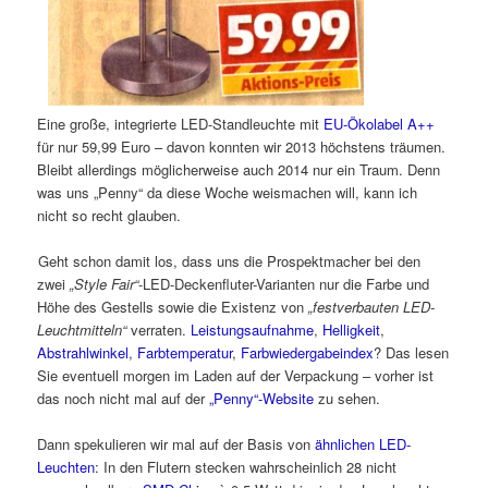
Eine große, integrierte
LED-Standleuchte mit
EU-Ökolabel A++
für nur 59,99 Euro – davon konnten wir 2013 höchstens träumen.
Bleibt allerdings möglicherweise auch 2014 nur ein Traum. Denn
was uns „Penny“ da diese Woche weismachen will, kann ich
nicht so recht glauben.
Geht schon damit los, dass uns die Prospektmacher bei den
zwei
„Style Fair“
-LED-Deckenfluter-Varianten nur die Farbe und
Höhe des Gestells sowie die Existenz von
„festverbauten LED-
Leuchtmitteln“
verraten.
Leistungsaufnahme
,
Helligkeit
,
Abstrahlwinkel
,
Farbtemperatur
,
Farbwiedergabeindex
? Das lesen
Sie eventuell morgen im Laden auf der Verpackung – vorher ist
das noch nicht mal auf der
„Penny“-Website
zu sehen.
Dann spekulieren wir mal auf der Basis von
ähnlichen LED-
Leuchten
: In den Flutern stecken wahrscheinlich 28 nicht