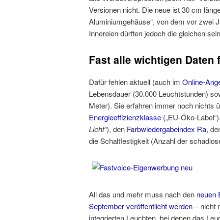
Versionen nicht. Die neue ist 30 cm läng
Aluminiumgehäuse“, von dem vor zwei J
Innereien dürften jedoch die gleichen sein
Fast alle wichtigen Daten
Dafür fehlen aktuell (auch im
Online-Ang
Lebensdauer (30.000 Leuchtstunden) sow
Meter). Sie erfahren immer noch nichts 
Energieeffizienzklasse
(„EU-Öko-Label“)
Licht“
), den
Farbwiedergabeindex Ra
, d
die Schaltfestigkeit (Anzahl der schadlos
All das und mehr muss nach den
neuen 
September veröffentlicht werden
– nicht 
integrierten Leuchten, bei denen das Leuc