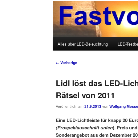
Wolfgang Messer über LED, O
Fastvoice-Blo
Hauptmenü
Alles über LED-Beleuchtung
LED-Testbe
Zum Inhalt wechseln
Zum sekundären Inhalt wechseln
Beitrags-Navigation
←
Vorherige
Lidl löst das LED-Lic
Rätsel von 2011
Veröffentlicht am
21.9.2013
von
Wolfgang Messe
Eine LED-Lichtleiste für knapp 20 Euro
(Prospektausschnitt unten
). Preis un
Sonderangebot aus dem Dezember 201