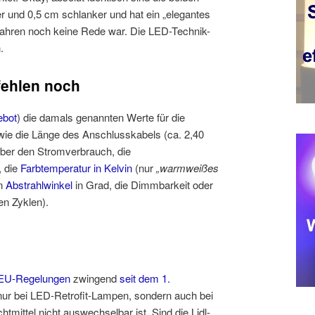
er und 0,5 cm schlanker und hat ein „elegantes
ahren noch keine Rede war. Die LED-Technik-
.
 fehlen noch
ebot
) die damals genannten Werte für die
ie die Länge des Anschlusskabels (ca. 2,40
über den Stromverbrauch, die
, die
Farbtemperatur in Kelvin
(nur
„warmweißes
en
Abstrahlwinkel
in Grad, die Dimmbarkeit oder
en Zyklen).
EU-Regelungen
zwingend
seit dem 1.
nur bei LED-Retrofit-Lampen, sondern auch bei
htmittel nicht auswechselbar ist. Sind die Lidl-