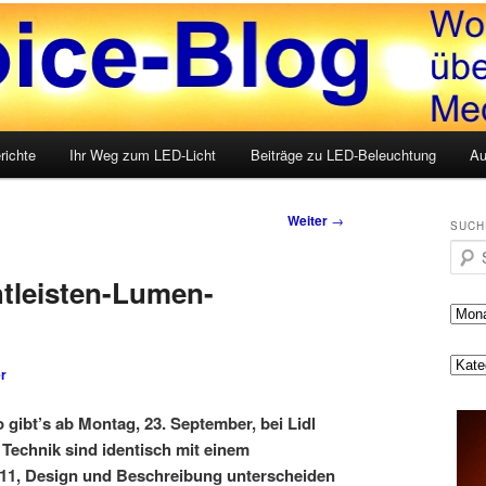
LED, Medien und mehr
g
richte
Ihr Weg zum LED-Licht
Beiträge zu LED-Beleuchtung
Au
Weiter
→
SUCH
Such
htleisten-Lumen-
r
 gibt’s ab Montag, 23. September, bei Lidl
d Technik sind identisch mit einem
1, Design und Beschreibung unterscheiden