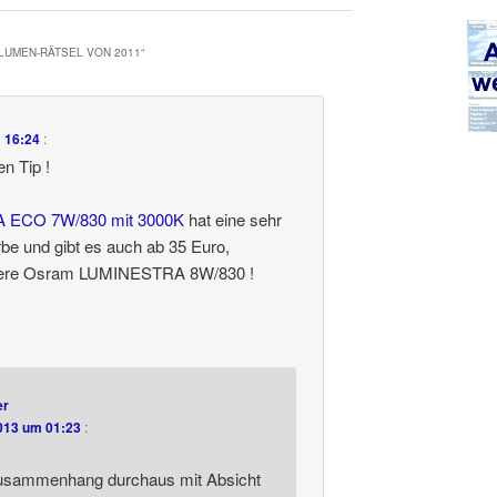
-LUMEN-RÄTSEL VON 2011
“
 16:24
:
en Tip !
 ECO 7W/830 mit 3000K
hat eine sehr
rbe und gibt es auch ab 35 Euro,
ssere Osram LUMINESTRA 8W/830 !
er
013 um 01:23
:
Zusammenhang durchaus mit Absicht