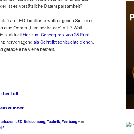
oder ist es vorsätzliche Datensparsamkeit?
nterbau-LED-Lichtleiste wollen, geben Sie lieber
h eine Osram „Luminestra eco“ mit 7 Watt,
bt’s aktuell
hier zum Sonderpreis von 35 Euro
anz hervorragend
als Schreibtischleuchte dienen
.
 gerade eine vierte bestellt.
bei Lidl
zienzwunder
urioses
,
LED-Beleuchtung
,
Technik
,
Werbung
von
ags
.