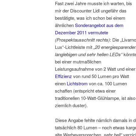
Fast zwei Jahre musste ich warten, bis
mir der Discounter Lidl ungefähr das
bestätigte, was ich schon bei einem
ähnlichen
Sonderangebot aus dem
Dezember 2011 vermutete
(Prospektausschnitt rechts)
: Die „Livarn
Lux“-Lichtleiste mit
„20 energiesparenden
langlebigen und sehr hellen LEDs“
könnt
bei einer mutmaßlichen
Leistungsaufnahme von 2 Watt und einer
Effizienz
von rund 50 Lumen pro Watt
einen
Lichtstrom
von ca. 100 Lumen
schaffen (entspricht etwa einer
traditionellen 10-Watt-Glühlampe, ist also
ziemlich duster).
Diese Angabe fehlte nämlich damals in de
tatsächlich 80 Lumen – noch etwas karger
alte Werbeversprechen
„sehr hell“
verzich