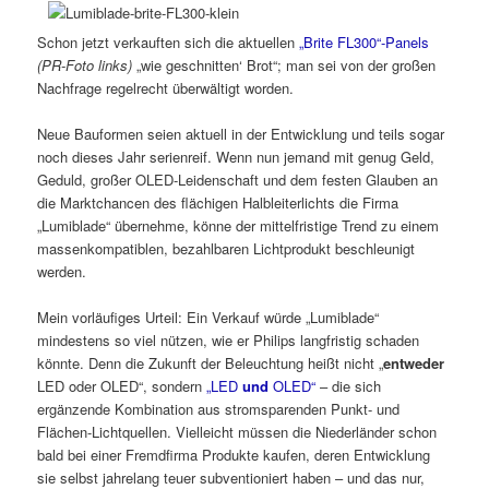
Schon jetzt verkauften sich die aktuellen
„Brite FL300“-Panels
(PR-Foto links)
„wie geschnitten‘ Brot“; man sei von der großen
Nachfrage regelrecht überwältigt worden.
Neue Bauformen seien aktuell in der Entwicklung und teils sogar
noch dieses Jahr serienreif. Wenn nun jemand mit genug Geld,
Geduld, großer OLED-Leidenschaft und dem festen Glauben an
die Marktchancen des flächigen Halbleiterlichts die Firma
„Lumiblade“ übernehme, könne der mittelfristige Trend zu einem
massenkompatiblen, bezahlbaren Lichtprodukt beschleunigt
werden.
Mein vorläufiges Urteil: Ein Verkauf würde „Lumiblade“
mindestens so viel nützen, wie er Philips langfristig schaden
könnte. Denn die Zukunft der Beleuchtung heißt nicht „
entweder
LED oder OLED“, sondern
„LED
und
OLED“
– die sich
ergänzende Kombination aus stromsparenden Punkt- und
Flächen-Lichtquellen. Vielleicht müssen die Niederländer schon
bald bei einer Fremdfirma Produkte kaufen, deren Entwicklung
sie selbst jahrelang teuer subventioniert haben – und das nur,