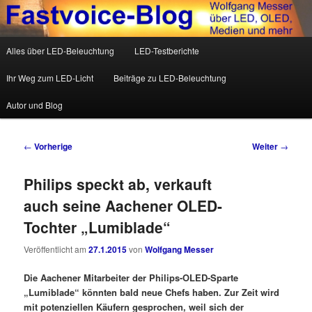
Wolfgang Messer über LED, OLED, Medien und mehr
Hauptmenü
Alles über LED-Beleuchtung
LED-Testberichte
Zum Inhalt wechseln
Zum sekundären Inhalt wechseln
Fastvoice-Blog
Ihr Weg zum LED-Licht
Beiträge zu LED-Beleuchtung
Autor und Blog
Beitrags-Navigation
←
Vorherige
Weiter
→
Philips speckt ab, verkauft
auch seine Aachener OLED-
Tochter „Lumiblade“
Veröffentlicht am
27.1.2015
von
Wolfgang Messer
Die Aachener Mitarbeiter der Philips-OLED-Sparte
„Lumiblade“ könnten bald neue Chefs haben. Zur Zeit wird
mit potenziellen Käufern gesprochen, weil sich der