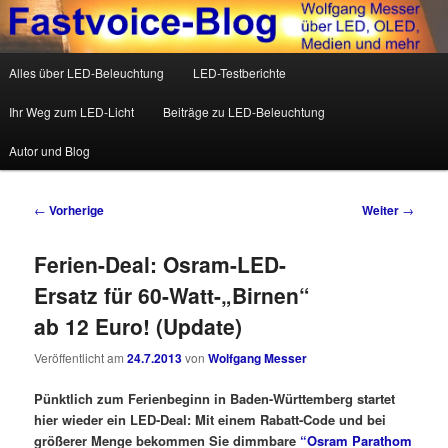
Wolfgang Messer über LED, OLED, Medien und mehr
Hauptmenü
Alles über LED-Beleuchtung
LED-Testberichte
Zum Inhalt wechseln
Zum sekundären Inhalt wechseln
Fastvoice-Blog
Ihr Weg zum LED-Licht
Beiträge zu LED-Beleuchtung
Autor und Blog
Beitrags-Navigation
←
Vorherige
Weiter
→
Ferien-Deal: Osram-LED-
Ersatz für 60-Watt-„Birnen“
ab 12 Euro! (Update)
Veröffentlicht am
24.7.2013
von
Wolfgang Messer
Pünktlich zum Ferienbeginn in Baden-Württemberg startet
hier wieder ein LED-Deal: Mit einem Rabatt-Code und bei
größerer Menge bekommen Sie dimmbare
“Osram Parathom