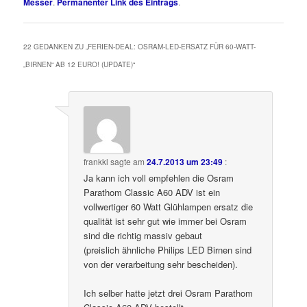
Messer
.
Permanenter Link des Eintrags
.
22 GEDANKEN ZU „
FERIEN-DEAL: OSRAM-LED-ERSATZ FÜR 60-WATT-
„BIRNEN“ AB 12 EURO! (UPDATE)
“
frankkl
sagte am
24.7.2013 um 23:49
:
Ja kann ich voll empfehlen die Osram
Parathom Classic A60 ADV ist ein
vollwertiger 60 Watt Glühlampen ersatz die
qualität ist sehr gut wie immer bei Osram
sind die richtig massiv gebaut
(preislich ähnliche Philips LED Birnen sind
von der verarbeitung sehr bescheiden).
Ich selber hatte jetzt drei Osram Parathom