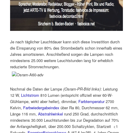
Je nach täglicher Leuchtdauer kann sich diese Investition durch
die Einsparung von 80% des Strombedarfs schon innerhalb eines
Jahres amortisieren. Anschließend sorgen die Lampen noch
mindestens 25.000 weitere Leuchtstunden lang für erheblich
reduzierte Stromrechnungen.
Nochmal die Daten der Lampe
(Osram-PR-Bild links)
: Leistung
12 W,
Lichtstrom
810 Lumen (entspricht offiziell einer 60-W-
Glühlampe, wirkt aber heller), dimmbar,
Farbtemperatur
2700
Kelvin,
Farbwiedergabeindex
über Ra 80, Durchmesser 62 mm,
Länge 116 mm,
Abstrahlwinkel
rund 250 Grad, durchschnittlich
mindestens 30.000 Leuchtstunden bis zur Degradation auf 70%
der Anfangshelligkeit, über 200.000 Schaltzyklen, Startzeit <1
Sekunde,
Energieeffizienzklasse
A (67,5 lm/W), 4 Jahre Osram-