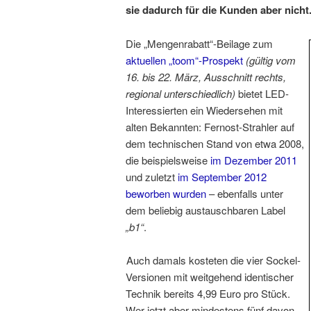
sie dadurch
für die Kunden
aber nicht
Die „Mengenrabatt“-Beilage zum
aktuellen „toom“-Prospekt
(gültig vom
16. bis 22. März, Ausschnitt rechts,
regional unterschiedlich)
bietet LED-
Interessierten ein Wiedersehen mit
alten Bekannten: Fernost-Strahler auf
dem technischen Stand von etwa 2008,
die beispielsweise
im Dezember 2011
und zuletzt
im September 2012
beworben wurden
– ebenfalls unter
dem beliebig austauschbaren Label
„b1“
.
Auch damals kosteten die vier Sockel-
Versionen mit weitgehend identischer
Technik bereits 4,99 Euro pro Stück.
Wer jetzt aber mindestens fünf davon