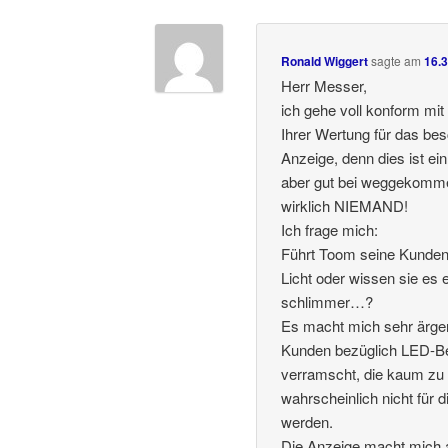
Ronald Wiggert
sagte am
16.
Herr Messer,
ich gehe voll konform mit
Ihrer Wertung für das be
Anzeige, denn dies ist ei
aber gut bei weggekomme
wirklich NIEMAND!
Ich frage mich:
Führt Toom seine Kunden 
Licht oder wissen sie es 
schlimmer…?
Es macht mich sehr ärger
Kunden bezüglich LED-B
verramscht, die kaum zu 
wahrscheinlich nicht für 
werden.
Die Anzeige macht mich au