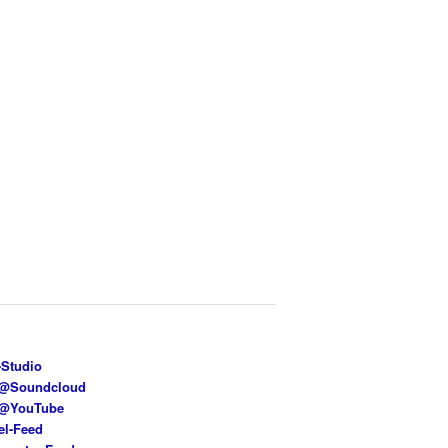
-Studio
e@Soundcloud
e@YouTube
el-Feed