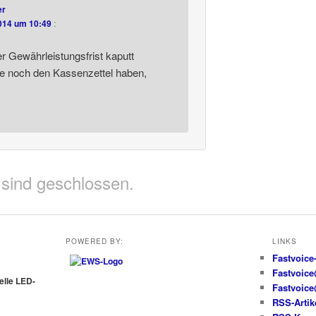
er
014 um 10:49
:
r Gewährleistungsfrist kaputt
e noch den Kassenzettel haben,
sind geschlossen.
POWERED BY:
LINKS
Fastvoice
Fastvoic
uelle LED-
Fastvoic
RSS-Artik