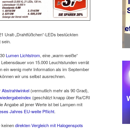
21 Uralt-„Drahtfüßchen“-LEDs bestückten
 sein.
130
Lumen Lichtstrom
, eine „warm-weiße“
e Lebensdauer von 15.000 Leuchtstunden verrät
n ein wenig mehr Information als im September
 können wir uns selbst ausrechnen.
r
Abstrahlwinkel
(vermutlich mehr als 90 Grad),
wiedergabeindex
(geschätzt knapp über Ra/CRI
e Angabe all jener Werte ist bei Lampen mit
eses Jahres EU-weite Pflicht
.
e keinen
direkten Vergleich mit Halogenspots