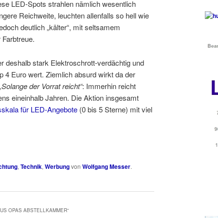
ese LED-Spots strahlen nämlich wesentlich
ngere Reichweite, leuchten allenfalls so hell wie
doch deutlich „kälter“, mit seltsamem
 Farbtreue.
er deshalb stark Elektroschrott-verdächtig und
p 4 Euro wert. Ziemlich absurd wirkt da der
„Solange der Vorrat reicht“
: Immerhin reicht
tens eineinhalb Jahren. Die Aktion insgesamt
skala für LED-Angebote
(0 bis 5 Sterne) mit viel
chtung
,
Technik
,
Werbung
von
Wolfgang Messer
.
AUS OPAS ABSTELLKAMMER
“