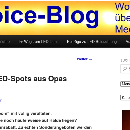
LED, Medien und mehr
g
richte
Ihr Weg zum LED-Licht
Beiträge zu LED-Beleuchtung
Au
Weiter
→
SUCH
Such
ED-Spots aus Opas
r
m“ mit völlig veralteten,
e noch haufenweise auf Halde liegen?
genrabatt. Zu echten Sonderangeboten werden