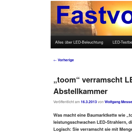
Wolfgang Messer über LED, O
Fastvoice-Blo
Hauptmenü
Alles über LED-Beleuchtung
LED-Testbe
Zum Inhalt wechseln
Zum sekundären Inhalt wechseln
Beitrags-Navigation
←
Vorherige
„toom“ verramscht L
Abstellkammer
Veröffentlicht am
16.3.2013
von
Wolfgang Messe
Was macht eine Baumarktkette wie „too
leistungsschwachen LED-Strahlern, di
Logisch: Sie verramscht sie mit Men