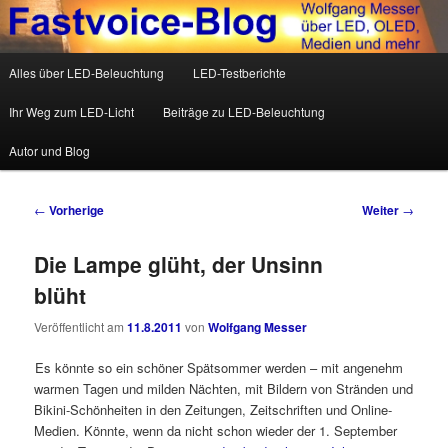
Wolfgang Messer über LED, OLED, Medien und mehr
Hauptmenü
Alles über LED-Beleuchtung
LED-Testberichte
Zum Inhalt wechseln
Zum sekundären Inhalt wechseln
Fastvoice-Blog
Ihr Weg zum LED-Licht
Beiträge zu LED-Beleuchtung
Autor und Blog
Beitrags-Navigation
←
Vorherige
Weiter
→
Die Lampe glüht, der Unsinn
blüht
Veröffentlicht am
11.8.2011
von
Wolfgang Messer
Es könnte so ein schöner Spätsommer werden – mit angenehm
warmen Tagen und milden Nächten, mit Bildern von Stränden und
Bikini-Schönheiten in den Zeitungen, Zeitschriften und Online-
Medien. Könnte, wenn da nicht schon wieder der 1. September