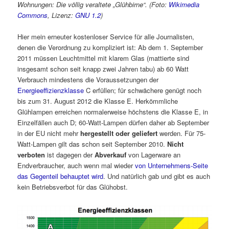
Wohnungen: Die völlig veraltete „Glühbirne“. (Foto:
Wikimedia
Commons
, Lizenz:
GNU 1.2
)
Hier mein erneuter kostenloser Service für alle Journalisten,
denen die Verordnung zu kompliziert ist: Ab dem 1. September
2011 müssen Leuchtmittel mit klarem Glas (mattierte sind
insgesamt schon seit knapp zwei Jahren tabu) ab 60 Watt
Verbrauch mindestens die Voraussetzungen der
Energieeffizienzklasse
C erfüllen; für schwächere genügt noch
bis zum 31. August 2012 die Klasse E. Herkömmliche
Glühlampen erreichen normalerweise höchstens die Klasse E, in
Einzelfällen auch D; 60-Watt-Lampen dürfen daher ab September
in der EU nicht mehr
hergestellt oder geliefert
werden. Für 75-
Watt-Lampen gilt das schon seit September 2010.
Nicht
verboten
ist dagegen der
Abverkauf
von Lagerware an
Endverbraucher, auch wenn mal wieder
von Unternehmens-Seite
das Gegenteil behauptet wird
. Und natürlich gab und gibt es auch
kein Betriebsverbot für das Glühobst.