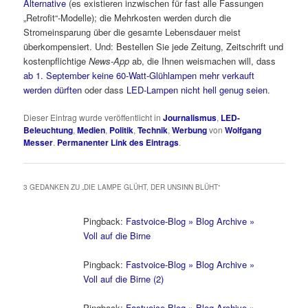
Alternative
(es existieren inzwischen für fast alle Fassungen
„Retrofit“-Modelle); die Mehrkosten werden durch die
Stromeinsparung über die gesamte Lebensdauer meist
überkompensiert. Und: Bestellen Sie jede Zeitung, Zeitschrift und
kostenpflichtige
News-App
ab, die Ihnen weismachen will, dass
ab 1. September keine 60-Watt-Glühlampen mehr verkauft
werden dürften
oder dass
LED-Lampen nicht hell genug seien
.
Dieser Eintrag wurde veröffentlicht in
Journalismus
,
LED-
Beleuchtung
,
Medien
,
Politik
,
Technik
,
Werbung
von
Wolfgang
Messer
.
Permanenter Link des Eintrags
.
3 GEDANKEN ZU „
DIE LAMPE GLÜHT, DER UNSINN BLÜHT
“
Pingback:
Fastvoice-Blog » Blog Archive »
Voll auf die Birne
Pingback:
Fastvoice-Blog » Blog Archive »
Voll auf die Birne (2)
Pingback:
Fastvoice-Blog » Blog Archive »