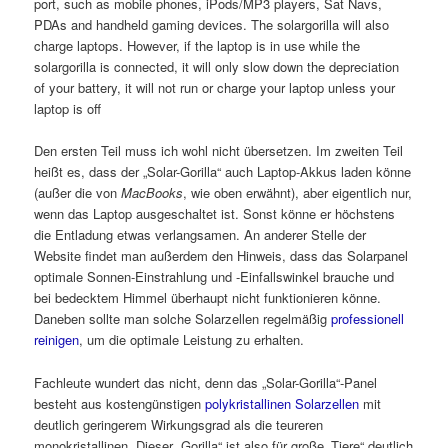
port, such as mobile phones, iPods/MP3 players, Sat Navs,
PDAs and handheld gaming devices. The solargorilla will also
charge laptops. However, if the laptop is in use while the
solargorilla is connected, it will only slow down the depreciation
of your battery, it will not run or charge your laptop unless your
laptop is off
Den ersten Teil muss ich wohl nicht übersetzen. Im zweiten Teil
heißt es, dass der „Solar-Gorilla“ auch Laptop-Akkus laden könne
(außer die von
MacBooks
, wie oben erwähnt), aber eigentlich nur,
wenn das Laptop ausgeschaltet ist. Sonst könne er höchstens
die Entladung etwas verlangsamen. An anderer Stelle der
Website findet man außerdem den Hinweis, dass das Solarpanel
optimale Sonnen-Einstrahlung und -Einfallswinkel brauche und
bei bedecktem Himmel überhaupt nicht funktionieren könne.
Daneben sollte man solche Solarzellen regelmäßig
professionell
reinigen
, um die optimale Leistung zu erhalten.
Fachleute wundert das nicht, denn das „Solar-Gorilla“-Panel
besteht aus kostengünstigen
polykristallinen Solarzellen
mit
deutlich geringerem Wirkungsgrad als die teureren
monokristallinen. Dieser „Gorilla“ ist also für große „Tiere“ deutlich