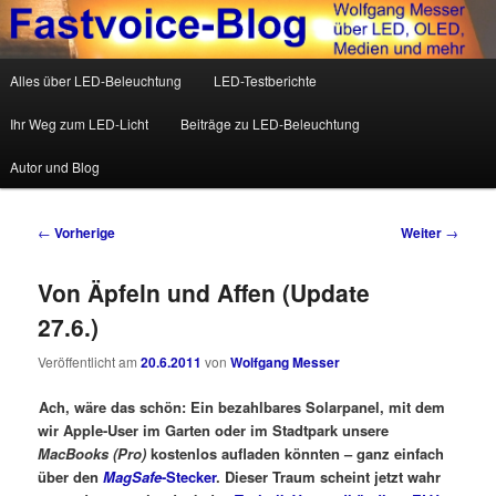
Wolfgang Messer über LED, OLED, Medien und mehr
Hauptmenü
Alles über LED-Beleuchtung
LED-Testberichte
Zum Inhalt wechseln
Zum sekundären Inhalt wechseln
Fastvoice-Blog
Ihr Weg zum LED-Licht
Beiträge zu LED-Beleuchtung
Autor und Blog
Beitrags-Navigation
←
Vorherige
Weiter
→
Von Äpfeln und Affen (Update
27.6.)
Veröffentlicht am
20.6.2011
von
Wolfgang Messer
Ach, wäre das schön: Ein bezahlbares Solarpanel, mit dem
wir Apple-User im Garten oder im Stadtpark unsere
MacBooks (Pro)
kostenlos aufladen könnten – ganz einfach
über den
MagSafe
-Stecker
. Dieser Traum scheint jetzt wahr