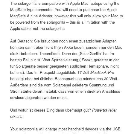
The solargorilla is compatible with Apple Mac laptops using the
MagSafe type connector. You will need to purchase the Apple
MagSafe Airline Adaptor, however this will only allow your Mac to
be powered from the solargorilla – this is a limitation with the
Apple cable, not the solargorilla
Auf Deutsch: Sie bräuchten noch einen zusätzlichen Adapter,
könnten damit aber nicht Ihren Akku laden, sondern nur den Mac
direkt betreiben. Theoretisch. Denn der „Solar-Gorilla“ hat im
besten Fall nur 10 Watt Spitzenleistung (
„Peak“
, getestet in der
für Solargeräte besser geeigneten südlichen Hemisphäre, nicht
bei uns). Das im Prospekt abgebildete 17-Zoll-
MacBook Pro
benötigt aber bei üblicher Beanspruchung mindestens 30 Watt.
Außerdem sind die vom Solarpanel gelieferte Spannung und
Stromstärke derart instabil, dass von einem direkten Anschluss
sowieso abgeraten werden muss.
Und wofür ist dieses Ding dann überhaupt gut?
Powertraveller
erklärt:
Your solargorilla will charge most handheld devices via the USB