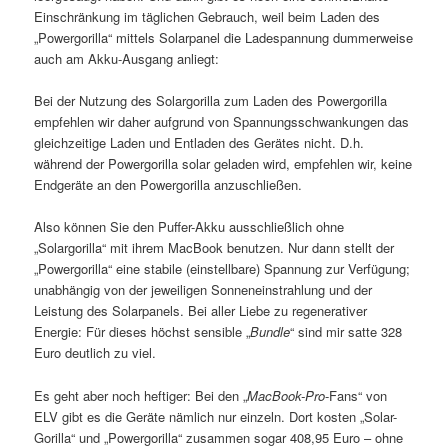
Einschränkung im täglichen Gebrauch, weil beim Laden des
„Powergorilla“ mittels Solarpanel die Ladespannung dummerweise
auch am Akku-Ausgang anliegt:
Bei der Nutzung des Solargorilla zum Laden des Powergorilla
empfehlen wir daher aufgrund von Spannungsschwankungen das
gleichzeitige Laden und Entladen des Gerätes nicht. D.h.
während der Powergorilla solar geladen wird, empfehlen wir, keine
Endgeräte an den Powergorilla anzuschließen.
Also können Sie den Puffer-Akku ausschließlich ohne
„Solargorilla“ mit ihrem MacBook benutzen. Nur dann stellt der
„Powergorilla“ eine stabile (einstellbare) Spannung zur Verfügung;
unabhängig von der jeweiligen Sonneneinstrahlung und der
Leistung des Solarpanels. Bei aller Liebe zu regenerativer
Energie: Für dieses höchst sensible „
Bundle
“ sind mir satte 328
Euro deutlich zu viel.
Es geht aber noch heftiger: Bei den „
MacBook-Pro
-Fans“ von
ELV gibt es die Geräte nämlich nur einzeln. Dort kosten „Solar-
Gorilla“ und „Powergorilla“ zusammen sogar 408,95 Euro – ohne