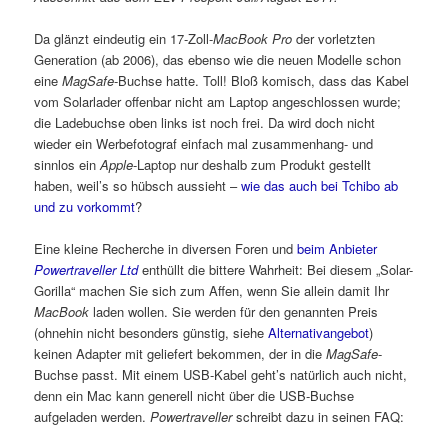
Da glänzt eindeutig ein 17-Zoll-
MacBook Pro
der vorletzten
Generation (ab 2006), das ebenso wie die neuen Modelle schon
eine
MagSafe
-Buchse hatte. Toll! Bloß komisch, dass das Kabel
vom Solarlader offenbar nicht am Laptop angeschlossen wurde;
die Ladebuchse oben links ist noch frei. Da wird doch nicht
wieder ein Werbefotograf einfach mal zusammenhang- und
sinnlos ein
Apple
-Laptop nur deshalb zum Produkt gestellt
haben, weil’s so hübsch aussieht –
wie das auch bei Tchibo ab
und zu vorkommt
?
Eine kleine Recherche in diversen Foren und
beim Anbieter
Powertraveller Ltd
enthüllt die bittere Wahrheit: Bei diesem „Solar-
Gorilla“ machen Sie sich zum Affen, wenn Sie allein damit Ihr
MacBook
laden wollen. Sie werden für den genannten Preis
(ohnehin nicht besonders günstig, siehe
Alternativangebot
)
keinen Adapter mit geliefert bekommen, der in die
MagSafe
-
Buchse passt. Mit einem USB-Kabel geht’s natürlich auch nicht,
denn ein Mac kann generell nicht über die USB-Buchse
aufgeladen werden.
Powertraveller
schreibt dazu in seinen FAQ: