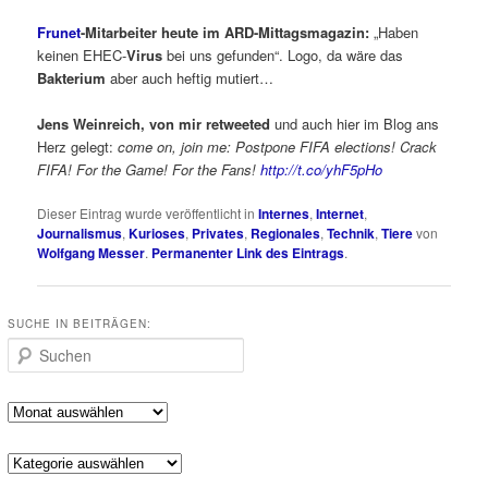
Frunet
-Mitarbeiter heute im ARD-Mittagsmagazin:
„Haben
keinen EHEC-
Virus
bei uns gefunden“. Logo, da wäre das
Bakterium
aber auch heftig mutiert…
Jens Weinreich, von mir retweeted
und auch hier im Blog ans
Herz gelegt:
come on, join me: Postpone FIFA elections! Crack
FIFA! For the Game! For the Fans!
http://t.co/yhF5pHo
Dieser Eintrag wurde veröffentlicht in
Internes
,
Internet
,
Journalismus
,
Kurioses
,
Privates
,
Regionales
,
Technik
,
Tiere
von
Wolfgang Messer
.
Permanenter Link des Eintrags
.
SUCHE IN BEITRÄGEN:
Suchen