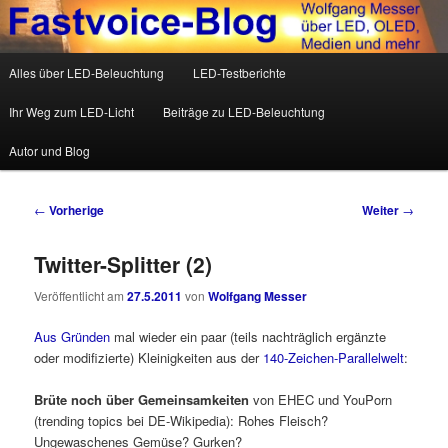
Wolfgang Messer über LED, OLED, Medien und mehr
Hauptmenü
Alles über LED-Beleuchtung
LED-Testberichte
Zum Inhalt wechseln
Zum sekundären Inhalt wechseln
Fastvoice-Blog
Ihr Weg zum LED-Licht
Beiträge zu LED-Beleuchtung
Autor und Blog
Beitrags-Navigation
←
Vorherige
Weiter
→
Twitter-Splitter (2)
Veröffentlicht am
27.5.2011
von
Wolfgang Messer
Aus Gründen
mal wieder ein paar (teils nachträglich ergänzte
oder modifizierte) Kleinigkeiten aus der
140-Zeichen-Parallelwelt
:
Brüte noch über Gemeinsamkeiten
von EHEC und YouPorn
(trending topics bei DE-Wikipedia): Rohes Fleisch?
Ungewaschenes Gemüse? Gurken?