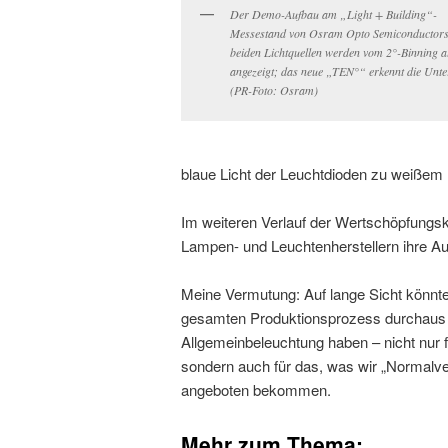
Der Demo-Aufbau am „Light + Building“-
Messestand von Osram Opto Semiconductors
beiden Lichtquellen werden vom 2°-Binning al
angezeigt; das neue „TEN°“ erkennt die Unte
(PR-Foto: Osram)
blaue Licht der Leuchtdioden zu weißem 
Im weiteren Verlauf der Wertschöpfungsk
Lampen- und Leuchtenherstellern ihre Au
Meine Vermutung: Auf lange Sicht könnt
gesamten Produktionsprozess durchaus p
Allgemeinbeleuchtung haben – nicht nur 
sondern auch für das, was wir „Normalv
angeboten bekommen.
Mehr zum Thema: