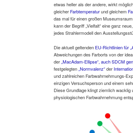
etwas heller als der andere, wirkt möglic
gleicher
Farbtemperatur
und gleichem
Fa
das mal für einen großen Museumsraum,
kann der Begriff „Vielfalt“ eine ganz n
jedes Strahlermodell den Ausstellungsst
Die aktuell geltenden
EU-Richtlinien für 
Abweichungen des Farborts von der ide
der
„MacAdam-Ellipse“, auch SDCM gen
festgelegten
„Normvalenz“
der
Internati
und zahlreichen Farbwahrnehmungs-Exper
einzigen Versuchsperson und einem sehr
Diese Grundlage klingt ziemlich wacklig un
physiologischen Farbwahrnehmung entsp