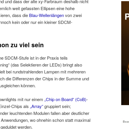
sind und dass der alte xy-Farbraum deshalb nicht
emlich weit gefassten Ellipsen eine hohe
ieren, dass die
Blau-Wellenlängen
von zwei
dennoch kein oder nur ein kleiner SDCM-
on zu viel sein
e SDCM-Stufe ist in der Praxis teils
ing“ (das Selektieren der LEDs) bringt also
pielt bei rundstrahlenden Lampen mit mehreren
ich die Differenzen der Chips in der Summe und
ausgleichen können.
ownlights mit nur einem
„Chip on Board“ (CoB)
-
inzel-Chips als
„Array“
gruppiert sein;
er leuchtenden Modulen fallen aber deutlicher
llen Anwendungen, wo ohnehin schon statt maximal
 geduldet werden.