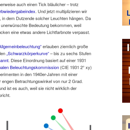
herweise auch einen Tick bläulicher – trotz
rbwiedergabeindex
. Und jetzt multiplizieren wir
 in dem Dutzende solcher Leuchten hängen. Da
eue, unerwünschte Bedeutung bekommen, weil
ücken eine etwas andere Lichtfarbnote verpasst.
„Allgemeinbeleuchtung“
erlauben ziemlich große
alen
„Schwarzkörperkurve“
– bis zu sechs Stufen
annt
. Diese Einordnung basiert auf einer 1931
onalen Beleuchtungskommission
(CIE 1931 2° xy)
imenten in den 1940er-Jahren mit einer
 engen Betrachtungswinkel von nur 2 Grad.
d ist es auch, weil sie nicht wirklich der
richt.