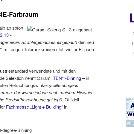
CIE-Farbraum
lb ab sofort
 S 13“-
räger eines Strahlergehäuses eingebaut)
den neu
“ mit engen Toleranzkreisen statt weiter Ellipsen
ustriestandard verwendete und mit den
ble Selektion nennt Osram
„TEN°“-Binning
– in
eiten Betrachtungswinkel
(sollte übrigens
ommen; der wurde jedoch nach meinem Hinweis
sche Produktbezeichnung gekippt)
. Offiziell
 der
Fachmesse „Light + Building“
in