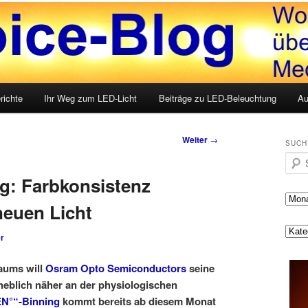
LED, Medien und mehr
g
richte
Ihr Weg zum LED-Licht
Beiträge zu LED-Beleuchtung
Au
Weiter
→
SUCH
Such
g: Farbkonsistenz
neuen Licht
r
raums will
Osram Opto Semiconductors
seine
heblich näher an der physiologischen
N°“-Binning
kommt bereits ab diesem Monat