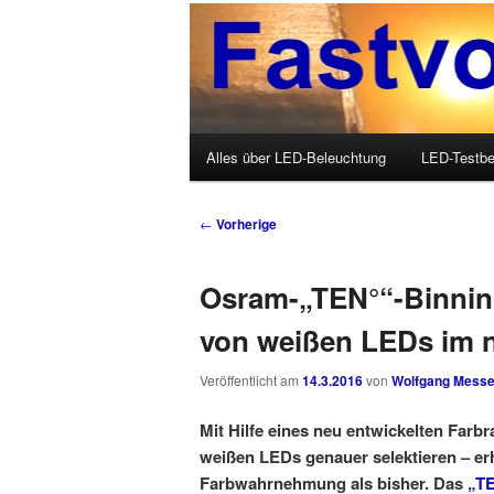
Wolfgang Messer über LED, O
Fastvoice-Blo
Hauptmenü
Alles über LED-Beleuchtung
LED-Testbe
Zum Inhalt wechseln
Zum sekundären Inhalt wechseln
Beitrags-Navigation
←
Vorherige
Osram-„TEN°“-Binnin
von weißen LEDs im 
Veröffentlicht am
14.3.2016
von
Wolfgang Messe
Mit Hilfe eines neu entwickelten Farb
weißen LEDs genauer selektieren – er
Farbwahrnehmung als bisher. Das
„TE