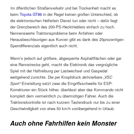
Im öffentlichen Straßenverkehr und bei Trockenheit macht es
beim
Toyota GT86
in der Regel keinen großen Unterschied, ob
die elektronischen Helferlein Dienst tun oder nicht – dafür liegt
der Grenzbereich des 200-PS-Hecktrieblers einfach zu hoch.
Nennenswerte Traktionsprobleme beim Anfahren oder
Herausbeschleunigen aus Kurven gibt es dank des 25prozentigen
Sperrdifferenzials eigentlich auch nicht.
Wenn’s jedoch auf größere, abgesperrte Asphaltflächen oder gar
eine Rennstrecke geht, macht die Elektronik das vergnügliche
Spiel mit der Haftreibung per Lastwechsel und Gaspedal
weitgehend zunichte. Die per Knopfdruck aktivierbare
„VSC
Sport“
-Einstellung setzt zwar die Eingriffsschwelle für ESP-
Korrekturen ein Stück höher, überlässt aber das Kommando nicht
komplett dem vermeintlich zu übermütigen Fahrer. Auch die
Traktionskontrolle ist nach kurzem Tastendruck nur bis zu einer
Geschwindigkeit von etwa 50 km/h vorübergehend in Urlaub.
Auch ohne Fahrhilfen kein Monster