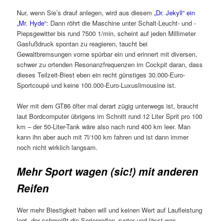
Nur, wenn Sie’s drauf anlegen, wird aus diesem
„Dr. Jekyll“ ein
„Mr. Hyde“
: Dann röhrt die Maschine unter Schalt-Leucht- und -
Piepsgewitter bis rund 7500 1/min, scheint auf jeden Millimeter
Gasfußdruck spontan zu reagieren, taucht bei
Gewaltbremsungen vorne spürbar ein und erinnert mit diversen,
schwer zu ortenden Resonanzfrequenzen im Cockpit daran, dass
dieses Teilzeit-Biest eben ein recht günstiges 30.000-Euro-
Sportcoupé und keine 100.000-Euro-Luxuslimousine ist.
Wer mit dem GT86 öfter mal derart zügig unterwegs ist, braucht
laut Bordcomputer übrigens im Schnitt rund 12 Liter Sprit pro 100
km – der 50-Liter-Tank wäre also nach rund 400 km leer. Man
kann ihn aber auch mit 7l/100 km fahren und ist dann immer
noch nicht wirklich langsam.
Mehr Sport wagen (sic!) mit anderen
Reifen
Wer mehr Biestigkeit haben will und keinen Wert auf Laufleistung
legt, der schmeißt die Serienreifen ‚runter und lässt was