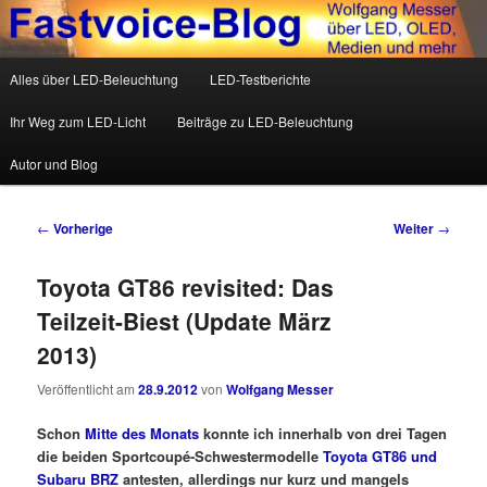
Wolfgang Messer über LED, OLED, Medien und mehr
Hauptmenü
Alles über LED-Beleuchtung
LED-Testberichte
Zum Inhalt wechseln
Zum sekundären Inhalt wechseln
Fastvoice-Blog
Ihr Weg zum LED-Licht
Beiträge zu LED-Beleuchtung
Autor und Blog
Beitrags-Navigation
←
Vorherige
Weiter
→
Toyota GT86 revisited: Das
Teilzeit-Biest (Update März
2013)
Veröffentlicht am
28.9.2012
von
Wolfgang Messer
Schon
Mitte des Monats
konnte ich innerhalb von drei Tagen
die beiden Sportcoupé-Schwestermodelle
Toyota GT86 und
Subaru BRZ
antesten, allerdings nur kurz und mangels