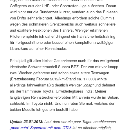
Griffigeres aus der UHP- oder Sportreifen-Liga aufziehen. Damit
wird nicht nur die Rundenzeit kürzer, sondern auch das Einleiten
von Drifts sehr erleichtert. Allerdings erfordern solche Gummis
wegen des schmaleren Grenzbereichs auch weitaus schnellere
und exaktere Reaktionen des Fahrers. Weniger erfahrenen
Piloten empfehle ich daher dringend ein Fahrsicherheitstraining
für Fortgeschrittene oder besser einen kompletten zweitägigen
Lizenzkurs auf einer Rennstrecke.
Prinzipiell gilt alles bisher Geschriebene auch für das weitgehend
identische Schwestermodell Subaru BRZ. Der von mir vor knapp
zwei Wochen gefahrene und schon etwas ältere Testwagen
(Erstzulassung Februar 2012/km-Stand ca. 17.000) wirkte
allerdings fahrwerksmäßig deutlich weniger
„crisp“
und definiert
als der flammneue Toyota. Unwiderlegbares Indiz: Meiner
langjährigen Rennstrecken-erprobten Mitfahrerin wurde im Subaru
schlecht, im Toyota nicht. Und nun raten Sie mal, welches der
beiden Modelle ich gestern bestellt habe.
Update 23.01.2013:
Laut dem vor ein paar Tagen erschienenen
„sport auto“-Supertest mit dem GT86
ist es offenbar möglich,