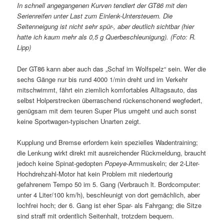
In schnell angegangenen Kurven tendiert der GT86 mit den
Serienreifen unter Last zum Einlenk-Untersteuern. Die
Seitenneigung ist nicht sehr spür-, aber deutlich sichtbar (hier
hatte ich kaum mehr als 0,5 g Querbeschleunigung). (Foto: R.
Lipp)
Der GT86 kann aber auch das „Schaf im Wolfspelz“ sein. Wer die
sechs Gänge nur bis rund 4000 1/min dreht und im Verkehr
mitschwimmt, fährt ein ziemlich komfortables Alltagsauto, das
selbst Holperstrecken überraschend rückenschonend wegfedert,
genügsam mit dem teuren Super Plus umgeht und auch sonst
keine Sportwagen-typischen Unarten zeigt.
Kupplung und Bremse erfordern kein spezielles Wadentraining;
die Lenkung wirkt direkt mit ausreichender Rückmeldung, braucht
jedoch keine Spinat-gedopten
Popeye
-Armmuskeln; der 2-Liter-
Hochdrehzahl-Motor hat kein Problem mit niedertourig
gefahrenem Tempo 50 im 5. Gang (Verbrauch lt. Bordcomputer:
unter 4 Liter/100 km/h), beschleunigt von dort gemächlich, aber
lochfrei hoch; der 6. Gang ist eher Spar- als Fahrgang; die Sitze
sind straff mit ordentlich Seitenhalt, trotzdem bequem.