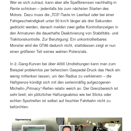
Wer es sich zutraut, kann aber alle Spaßbremsen nachhaltig in
Rente schicken – jedenfalls bis zum nächsten Starten des
Motors. Dazu muss die
„TCS“
-Taste im Leerlauf oder bei einer
Fahrgeschwindigkeit unter 50 km/h länger als drei Sekunden
gedrückt werden, danach melden zwei gelbe Kontrollanzeigen in
den Armaturen die dauerhafte Deaktivierung von Stabilitäts- und
Traktionskontrolle. Zur Beruhigung: Ein unkontrollierbares
Monster wird der GT86 dadurch nicht, stattdessen zeigt er nun
einen größeren Teil seines wahren Potenzials.
In 2.-Gang-Kurven bei über 4000 Umdrehungen kann man zum
Beispiel problemlos per beherztem Gaspedal-Druck das Heck ein
wenig mitlenken lassen, um den Radius zu verkleinern – die
Haftgrenze kündigt sich mit den serienmäßig aufgezogenen
Michelin-
„Primacy“
-Reifen relativ weich an. Der Grenzbereich ist
sehr breit; ein plötzlicher Haftungsabriss wie bei Slicks oder
echten Sportreifen ist selbst auf feuchter Fahrbahn nicht zu
befürchten.