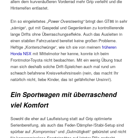
allem dem kurvenäußeren Vorderrad mehr Grip verleiht und die
Hinterreifen entlastet.
Ein so eingeleitetes
„Power Oversteering“
bringt den GT86 in sehr
„sämige“, gut mit Gaspedal und Gegenlenken zu kontrollierende
lange Drifts ohne Überraschungseffekte. Auch das Ausleiten in
einen stabilen Fahrzustand bereitet keine großen Probleme.
Heftige „Konterschwünge“, wie ich sie von meinem
früheren
Honda NSX
mit Mittelmotor her kenne, konnte ich beim
Frontmotor-Toyota nicht beobachten. Mit ein wenig Übung traut
man sich deshalb solche Drift-Spielchen auch mal rund um
schwach befahrene Kreisverkehrsinseln (nein, das macht Ihr
natürlich nicht, liebe Kinder, das ist gefährlicher Unsinn!).
Ein Sportwagen mit überraschend
viel Komfort
Sowohl die eher auf Laufleistung statt auf Grip optimierte
Serienbereifung, als auch das Feder-/Dämpfer-/Stabi-Setup sind
spürbar auf „Kompromiss“ und „Gutmütigkeit“ gebürstet und nicht
für kompromisslose Sporteinsätze auf letzter Rille gedacht,