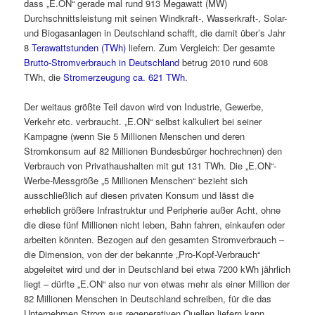
dass „E.ON“ gerade mal rund 913 Megawatt (MW)
Durchschnittsleistung mit seinen Windkraft-, Wasserkraft-, Solar-
und Biogasanlagen in Deutschland schafft, die damit über’s Jahr
8
Terawattstunden (TWh)
liefern. Zum Vergleich: Der gesamte
Brutto-Stromverbrauch in Deutschland
betrug 2010 rund 608
TWh, die
Stromerzeugung ca. 621 TWh
.
Der weitaus größte Teil davon wird von Industrie, Gewerbe,
Verkehr etc. verbraucht. „E.ON“ selbst kalkuliert bei seiner
Kampagne (wenn Sie 5 Millionen Menschen und deren
Stromkonsum auf 82 Millionen Bundesbürger hochrechnen) den
Verbrauch von Privathaushalten mit gut 131 TWh. Die „E.ON“-
Werbe-Messgröße „5 Millionen Menschen“ bezieht sich
ausschließlich auf diesen privaten Konsum und lässt die
erheblich größere Infrastruktur und Peripherie außer Acht, ohne
die diese fünf Millionen nicht leben, Bahn fahren, einkaufen oder
arbeiten könnten. Bezogen auf den gesamten Stromverbrauch –
die Dimension, von der der bekannte „Pro-Kopf-Verbrauch“
abgeleitet wird und der in Deutschland bei etwa 7200 kWh jährlich
liegt – dürfte „E.ON“ also nur von etwas mehr als einer Million der
82 Millionen Menschen in Deutschland schreiben, für die das
Unternehmen Strom aus regenerativen Quellen liefern kann.