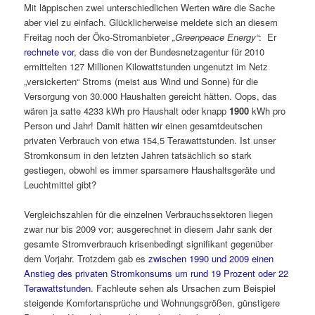
Mit läppischen zwei unterschiedlichen Werten wäre die Sache
aber viel zu einfach. Glücklicherweise meldete sich an diesem
Freitag noch der Öko-Stromanbieter
„Greenpeace Energy“
: Er
rechnete vor
, dass die von der Bundesnetzagentur für 2010
ermittelten 127 Millionen Kilowattstunden ungenutzt im Netz
„versickerten“ Stroms (meist aus Wind und Sonne) für die
Versorgung von 30.000 Haushalten gereicht hätten. Oops, das
wären ja satte 4233 kWh pro Haushalt oder knapp
1900
kWh pro
Person und Jahr! Damit hätten wir einen gesamtdeutschen
privaten Verbrauch von etwa 154,5 Terawattstunden. Ist unser
Stromkonsum in den letzten Jahren tatsächlich so stark
gestiegen, obwohl es immer sparsamere Haushaltsgeräte und
Leuchtmittel gibt?
Vergleichszahlen für die einzelnen Verbrauchssektoren liegen
zwar nur bis 2009 vor; ausgerechnet in diesem Jahr sank der
gesamte Stromverbrauch krisenbedingt signifikant gegenüber
dem Vorjahr. Trotzdem gab es
zwischen 1990 und 2009 einen
Anstieg des privaten Stromkonsums um rund 19 Prozent oder 22
Terawattstunden
. Fachleute sehen als Ursachen zum Beispiel
steigende Komfortansprüche und Wohnungsgrößen, günstigere