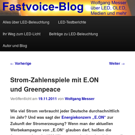
Wolfgang Messer über LED, OLED, Medien und mehr
Hauptmenü
Alles über LED-Beleuchtung
LED-Testberichte
Zum Inhalt wechseln
Zum sekundären Inhalt wechseln
Fastvoice-Blog
Ihr Weg zum LED-Licht
Beiträge zu LED-Beleuchtung
Autor und Blog
Beitrags-Navigation
←
Vorherige
Weiter
→
Strom-Zahlenspiele mit E.ON
und Greenpeace
Veröffentlicht am
19.11.2011
von
Wolfgang Messer
Wie viel Strom verbraucht jeder Deutsche durchschnittlich
im Jahr? Und was sagt der
Energiekonzern „E.ON“
zur
Zukunft der Stromerzeugung? Wenn man der aktuellen
Werbekampagne von „E.ON“ glauben darf, heißen die