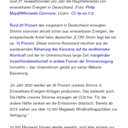
rund 37 Terawattstunden pro Jahr die Hauptlieferanten von
erneuerbaren Energien in Deutschland. (Foto:
Philip
May@Wikimedia Commons
, Lizenz:
CC by-sa 3.0
)
Rund 20 Prozent
des insgesamt in Deutschland erzeugten
Stroms stammen aktuell schon aus erneuerbaren Energien; der
entsprechende Anteil beim deutschen „E.ON“-Strom liegt
bei nur
ca. 10 Prozent
. Dieser enorme Rückstand resultiert aus der
ausdauernden
Beharrung des Konzerns auf die renditestarke
Atomkraft
und der im Umkehrschluss lange Zeit
mangelnden
Investitionsbereitschaft in andere Formen der Stromerzeugung
.
Immerhin – das Unternehmen gelobt auf seiner
Website
Besserung:
„Im Jahr 2030 werden wir 36 Prozent unseres Stroms in
Erneuerbare-Energien-Anlagen produzieren. Das bedeutet auch:
Die Hälfte unseres Stromes erzeugen wir CO2-frei. Für die
andere Hälfte senken wir die Emissionen drastisch. Bereits ab
2015 stehen uns über 10.000 Megawatt Windkraftkapazitäten zur
Verfügung.“
10.000 Megawatt klingen wieder gewaltig, sind aber erstens nur