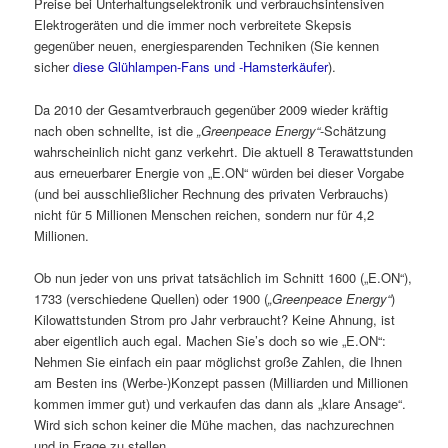
Preise bei Unterhaltungselektronik und verbrauchsintensiven
Elektrogeräten und die immer noch verbreitete Skepsis
gegenüber neuen, energiesparenden Techniken (Sie kennen
sicher
diese Glühlampen-Fans und -Hamsterkäufer
).
Da 2010 der Gesamtverbrauch gegenüber 2009 wieder kräftig
nach oben schnellte, ist die
„Greenpeace Energy“
-Schätzung
wahrscheinlich nicht ganz verkehrt. Die aktuell 8 Terawattstunden
aus erneuerbarer Energie von „E.ON“ würden bei dieser Vorgabe
(und bei ausschließlicher Rechnung des privaten Verbrauchs)
nicht für 5 Millionen Menschen reichen, sondern nur für 4,2
Millionen.
Ob nun jeder von uns privat tatsächlich im Schnitt 1600 („E.ON“),
1733 (verschiedene Quellen) oder 1900 (
„Greenpeace Energy“
)
Kilowattstunden Strom pro Jahr verbraucht? Keine Ahnung, ist
aber eigentlich auch egal. Machen Sie’s doch so wie „E.ON“:
Nehmen Sie einfach ein paar möglichst große Zahlen, die Ihnen
am Besten ins (Werbe-)Konzept passen (Milliarden und Millionen
kommen immer gut) und verkaufen das dann als „klare Ansage“.
Wird sich schon keiner die Mühe machen, das nachzurechnen
und in Frage zu stellen.