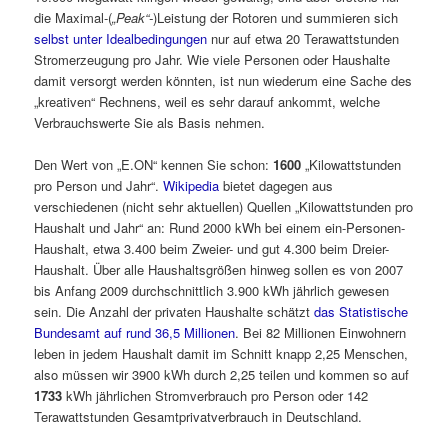
die Maximal-(
„Peak“-
)Leistung der Rotoren und summieren sich
selbst unter Idealbedingungen
nur auf etwa 20 Terawattstunden
Stromerzeugung pro Jahr. Wie viele Personen oder Haushalte
damit versorgt werden könnten, ist nun wiederum eine Sache des
„kreativen“ Rechnens, weil es sehr darauf ankommt, welche
Verbrauchswerte Sie als Basis nehmen.
Den Wert von „E.ON“ kennen Sie schon:
1600
„Kilowattstunden
pro Person und Jahr“.
Wikipedia
bietet dagegen aus
verschiedenen (nicht sehr aktuellen) Quellen „Kilowattstunden pro
Haushalt und Jahr“ an: Rund 2000 kWh bei einem ein-Personen-
Haushalt, etwa 3.400 beim Zweier- und gut 4.300 beim Dreier-
Haushalt. Über alle Haushaltsgrößen hinweg sollen es von 2007
bis Anfang 2009 durchschnittlich 3.900 kWh jährlich gewesen
sein. Die Anzahl der privaten Haushalte schätzt
das Statistische
Bundesamt auf rund 36,5 Millionen
. Bei 82 Millionen Einwohnern
leben in jedem Haushalt damit im Schnitt knapp 2,25 Menschen,
also müssen wir 3900 kWh durch 2,25 teilen und kommen so auf
1733
kWh jährlichen Stromverbrauch pro Person oder 142
Terawattstunden Gesamtprivatverbrauch in Deutschland.