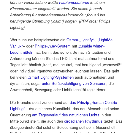
können verschiedene weiße
Farbtemperaturen
in einem
Klassenzimmer eingestellt werden. Sie sollen je nach
Anforderung für aufmerksamkeitsfördernde („focus“) bis
beruhigende Stimmung („calm“) sorgen. (PR-Fotos: Philips
Lighting)
Wer zuhause beispielsweise ein
Osram-„Lightify“
-,
„LightMe
Varilux“
– oder
Philips-„hue“-System
mit
„tunable white“-
Leuchtmitteln
hat, kennt das schon: Je nach Situation und
Anforderung können Sie das LED-Licht mal aufmunternd und
Tageslicht-ähnlich „kalt“, mal neutral, mal beruhigend „warmweiß“
oder individuell irgendwo dazwischen leuchten lassen. Das geht
bei vielen
„Smart Lighting“-Systemen
auch automatisiert und
dynamisch, sogar
unter Berücksichtigung von Sensoren
, die
Anwesenheit, Bewegung oder Lichtintensität registrieren.
Die Branche setzt zunehmend auf
das Prinzip „Human Centric
Lighting“
– dynamisches Kunstlicht, das den Mensch und seine
Orientierung
am Tagesverlauf des natürlichen Lichts
in den
Mittelpunkt stellt, die auch den
circadianen Rhythmus
taktet. Das
übergeordnete Ziel solcher Beleuchtung soll sein, Gesundheit,