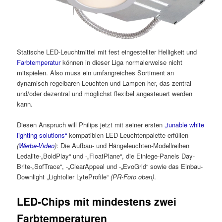
Statische LED-Leuchtmittel mit fest eingestellter Helligkeit und
Farbtemperatur
können in dieser Liga normalerweise nicht
mitspielen. Also muss ein umfangreiches Sortiment an
dynamisch regelbaren Leuchten und Lampen her, das zentral
und/oder dezentral und möglichst flexibel angesteuert werden
kann.
Diesen Anspruch will Philips jetzt mit seiner ersten
„tunable white
lighting solutions“
-kompatiblen LED-Leuchtenpalette erfüllen
(
Werbe-Video
)
: Die Aufbau- und Hängeleuchten-Modellreihen
Ledalite-„BoldPlay“ und -„FloatPlane“, die Einlege-Panels Day-
Brite-„SofTrace“, -„ClearAppeal und -„EvoGrid“ sowie das Einbau-
Downlight „Lightolier LyteProfile“
(PR-Foto oben)
.
LED-Chips mit mindestens zwei
Farbtemperaturen