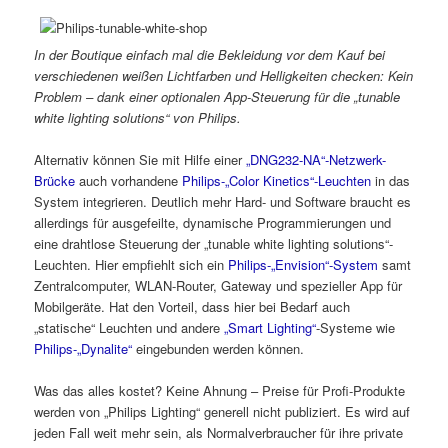
In der Boutique einfach mal die Bekleidung vor dem Kauf bei
verschiedenen weißen Lichtfarben und Helligkeiten checken: Kein
Problem – dank einer optionalen App-Steuerung für die „tunable
white lighting solutions“ von Philips.
Alternativ können Sie mit Hilfe einer
„DNG232-NA“-Netzwerk-
Brücke
auch vorhandene
Philips-„Color Kinetics“-Leuchten
in das
System integrieren. Deutlich mehr Hard- und Software braucht es
allerdings für ausgefeilte, dynamische Programmierungen und
eine drahtlose Steuerung der „tunable white lighting solutions“-
Leuchten. Hier empfiehlt sich ein
Philips-„Envision“-System
samt
Zentralcomputer, WLAN-Router, Gateway und spezieller App für
Mobilgeräte. Hat den Vorteil, dass hier bei Bedarf auch
„statische“ Leuchten und andere
„Smart Lighting“
-Systeme wie
Philips-„Dynalite“
eingebunden werden können.
Was das alles kostet? Keine Ahnung – Preise für Profi-Produkte
werden von „Philips Lighting“ generell nicht publiziert. Es wird auf
jeden Fall weit mehr sein, als Normalverbraucher für ihre private