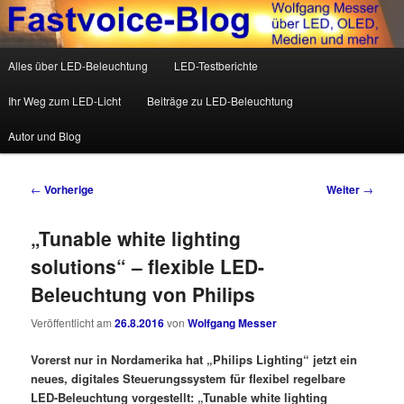
Wolfgang Messer über LED, OLED, Medien und mehr
Hauptmenü
Alles über LED-Beleuchtung
LED-Testberichte
Zum Inhalt wechseln
Zum sekundären Inhalt wechseln
Fastvoice-Blog
Ihr Weg zum LED-Licht
Beiträge zu LED-Beleuchtung
Autor und Blog
Beitrags-Navigation
←
Vorherige
Weiter
→
„Tunable white lighting
solutions“ – flexible LED-
Beleuchtung von Philips
Veröffentlicht am
26.8.2016
von
Wolfgang Messer
Vorerst nur in Nordamerika hat „Philips Lighting“ jetzt ein
neues, digitales Steuerungssystem für flexibel regelbare
LED-Beleuchtung vorgestellt: „Tunable white lighting