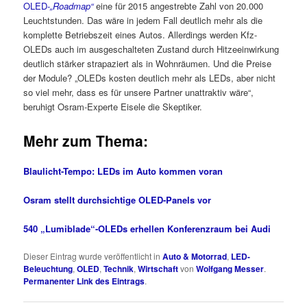
OLED-
„Roadmap“
eine für 2015 angestrebte Zahl von 20.000
Leuchtstunden. Das wäre in jedem Fall deutlich mehr als die
komplette Betriebszeit eines Autos. Allerdings werden Kfz-
OLEDs auch im ausgeschalteten Zustand durch Hitzeeinwirkung
deutlich stärker strapaziert als in Wohnräumen. Und die Preise
der Module? „OLEDs kosten deutlich mehr als LEDs, aber nicht
so viel mehr, dass es für unsere Partner unattraktiv wäre“,
beruhigt Osram-Experte Eisele die Skeptiker.
Mehr zum Thema:
Blaulicht-Tempo: LEDs im Auto kommen voran
Osram stellt durchsichtige OLED-Panels vor
540 „Lumiblade“-OLEDs erhellen Konferenzraum bei Audi
Dieser Eintrag wurde veröffentlicht in
Auto & Motorrad
,
LED-
Beleuchtung
,
OLED
,
Technik
,
Wirtschaft
von
Wolfgang Messer
.
Permanenter Link des Eintrags
.