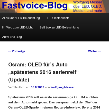
Wolfgang Messer über LED, OLED, Medien und mehr
Hauptmenü
Alles über LED-Beleuchtung
LED-Testberichte
Zum Inhalt wechseln
Zum sekundären Inhalt wechseln
Fastvoice-Blog
Ihr Weg zum LED-Licht
Beiträge zu LED-Beleuchtung
Autor und Blog
Beitrags-Navigation
←
Vorherige
Weiter
→
Osram: OLED für’s Auto
„spätestens 2016 serienreif“
(Update)
Veröffentlicht am
30.8.2013
von
Wolfgang Messer
Spätestens 2016 soll es erste serienmäßige OLED-Leuchten
auf dem Automarkt geben. Das versprach jetzt der Chef der
Osram-OLED-Sparte in einem Reuters-Interview. Bereits 2014