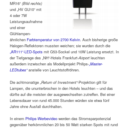
MR16“
(Bild rechts)
und „HV GU10“ mit
4 oder 7W
Leistungsaufnahme
und einer
Glühlampen-
ähnlichen
Farbtemperatur von 2700 Kelvin
. Auch bisherige große
Halogen-Reflektoren mussten weichen; sie wurden durch die
„AR111“-LED-Spots
mit G53-Sockel und 10W Leistung ersetzt. In
der Tiefgarage des „NH“-Hotels Frankfurt-
Airport
leuchten
außerdem inzwischen als Modellprojekt Philips-
„Master-
LEDtubes“
anstelle von Leuchtstoffröhren.
Die achtmonatige
„Return of Investment“
-Projektion gilt für
Lampen, die ununterbrochen in den Hotels leuchten – und das
dürfte auf die meisten der ausgewechselten zutreffen. Bei einer
Lebensdauer von rund 45.000 Stunden würden sie etwa fünf
Jahre ohne Ausfall durchhalten.
In einem
Philips-Werbevideo
werden das Stromsparpotenzial
gegenüber herkömmlichen 20 bis 50 Watt starken Spots mit rund