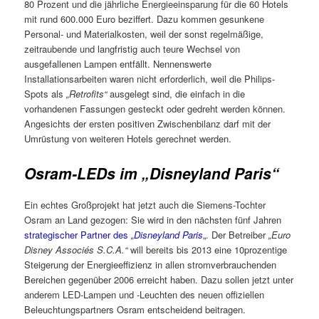
80 Prozent und die jährliche Energieeinsparung für die 60 Hotels
mit rund 600.000 Euro beziffert. Dazu kommen gesunkene
Personal- und Materialkosten, weil der sonst regelmäßige,
zeitraubende und langfristig auch teure Wechsel von
ausgefallenen Lampen entfällt. Nennenswerte
Installationsarbeiten waren nicht erforderlich, weil die Philips-
Spots als
„Retrofits“
ausgelegt sind, die einfach in die
vorhandenen Fassungen gesteckt oder gedreht werden können.
Angesichts der ersten positiven Zwischenbilanz darf mit der
Umrüstung von weiteren Hotels gerechnet werden.
Osram-LEDs im „Disneyland Paris“
Ein echtes Großprojekt hat jetzt auch die Siemens-Tochter
Osram an Land gezogen: Sie wird in den nächsten fünf Jahren
strategischer Partner des
„Disneyland Paris
„
. Der Betreiber
„Euro
Disney Associés S.C.A.“
will bereits bis 2013 eine 10prozentige
Steigerung der Energieeffizienz in allen stromverbrauchenden
Bereichen gegenüber 2006 erreicht haben. Dazu sollen jetzt unter
anderem LED-Lampen und -Leuchten des neuen offiziellen
Beleuchtungspartners Osram entscheidend beitragen.