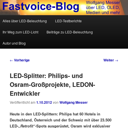
Wolfgang Messer über LED, OLED, Medien und mehr
Hauptmenü
Alles über LED-Beleuchtung
LED-Testberichte
Zum Inhalt wechseln
Zum sekundären Inhalt wechseln
Fastvoice-Blog
Ihr Weg zum LED-Licht
Beiträge zu LED-Beleuchtung
Autor und Blog
Beitrags-Navigation
←
Vorherige
Weiter
→
LED-Splitter: Philips- und
Osram-Großprojekte, LEDON-
Entwickler
Veröffentlicht am
1.10.2012
von
Wolfgang Messer
Heute in den LED-Splittern: Philips hat 60 Hotels in
Deutschland, Österreich und der Schweiz mit über 23.500
LED-
„Retrofit“
-Spots ausgerüstet, Osram wird exklusiver