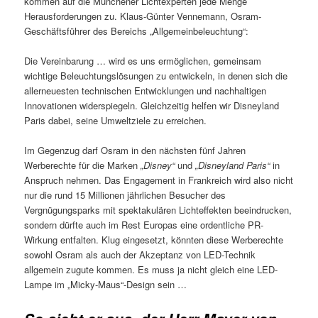
kommen auf die Münchener Lichtexperten jede Menge
Herausforderungen zu. Klaus-Günter Vennemann, Osram-
Geschäftsführer des Bereichs „Allgemeinbeleuchtung“:
Die Vereinbarung … wird es uns ermöglichen, gemeinsam
wichtige Beleuchtungslösungen zu entwickeln, in denen sich die
allerneuesten technischen Entwicklungen und nachhaltigen
Innovationen widerspiegeln. Gleichzeitig helfen wir Disneyland
Paris dabei, seine Umweltziele zu erreichen.
Im Gegenzug darf Osram in den nächsten fünf Jahren
Werberechte für die Marken
„Disney“
und
„Disneyland Paris“
in
Anspruch nehmen. Das Engagement in Frankreich wird also nicht
nur die rund 15 Millionen jährlichen Besucher des
Vergnügungsparks mit spektakulären Lichteffekten beeindrucken,
sondern dürfte auch im Rest Europas eine ordentliche PR-
Wirkung entfalten. Klug eingesetzt, könnten diese Werberechte
sowohl Osram als auch der Akzeptanz von LED-Technik
allgemein zugute kommen. Es muss ja nicht gleich eine LED-
Lampe im „Micky-Maus“-Design sein …