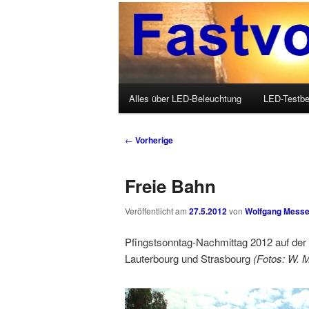
Wolfgang Messer über LED, O
Fastvoice-Blo
Hauptmenü
Alles über LED-Beleuchtung
LED-Testbe
Zum Inhalt wechseln
Zum sekundären Inhalt wechseln
Beitrags-Navigation
←
Vorherige
Freie Bahn
Veröffentlicht am
27.5.2012
von
Wolfgang Messe
Pfingstsonntag-Nachmittag 2012 auf der
Lauterbourg und Strasbourg
(Fotos: W. 