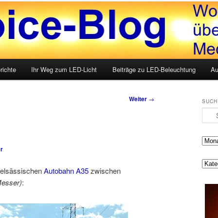
LED, Medien und mehr
g
richte
Ihr Weg zum LED-Licht
Beiträge zu LED-Beleuchtung
Au
Weiter
→
SUCH
Such
r
 elsässischen
Autobahn A35
zwischen
Messer)
: