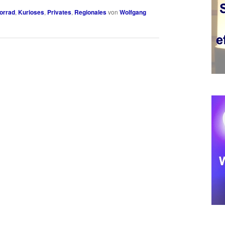
orrad
,
Kurioses
,
Privates
,
Regionales
von
Wolfgang