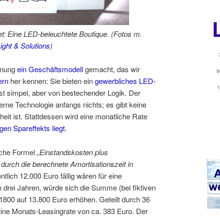
et: Eine LED-beleuchtete Boutique. (Fotos m.
ight & Solutions
)
hnung
ein Geschäftsmodell
gemacht, das wir
ern
her kennen: Sie bieten ein
gewerbliches
LED-
st simpel, aber von bestechender Logik. Der
rne Technologie anfangs nichts; es gibt keine
heit ist. Stattdessen wird eine monatliche Rate
gen Spareffekts liegt
.
fache Formel
„Einstandskosten plus
durch die berechnete Amortisationszeit in
tlich 12.000 Euro fällig wären für eine
n drei Jahren, würde sich die Summe (bei fiktiven
800 auf 13.800 Euro erhöhen. Geteilt durch 36
eine Monats-Leasingrate von ca. 383 Euro. Der