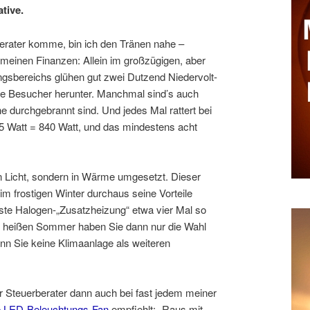
tive.
rater komme, bin ich den Tränen nahe –
r meinen Finanzen: Allein im großzügigen, aber
gsbereichs glühen gut zwei Dutzend Niedervolt-
die Besucher herunter. Manchmal sind’s auch
e durchgebrannt sind. Und jedes Mal rattert bei
5 Watt = 840 Watt, und das mindestens acht
in Licht, sondern in Wärme umgesetzt. Dieser
im frostigen Winter durchaus seine Vorteile
iste Halogen-„Zusatzheizung“ etwa vier Mal so
m heißen Sommer haben Sie dann nur die Wahl
n Sie keine Klimaanlage als weiteren
 Steuerberater dann auch bei fast jedem meiner
e LED-Beleuchtungs-Fan
empfiehlt: „Raus mit