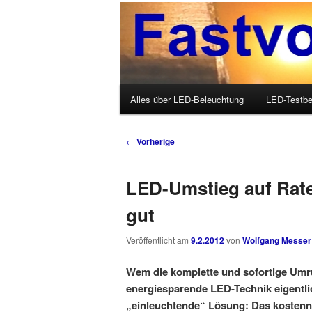
Wolfgang Messer über LED, O
Fastvoice-Blo
Hauptmenü
Alles über LED-Beleuchtung
LED-Testbe
Zum Inhalt wechseln
Zum sekundären Inhalt wechseln
Beitrags-Navigation
←
Vorherige
LED-Umstieg auf Rate
gut
Veröffentlicht am
9.2.2012
von
Wolfgang Messer
Wem die komplette und sofortige Umr
energiesparende LED-Technik eigentlich
„einleuchtende“ Lösung: Das kostenn