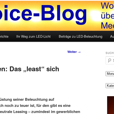
LED, Medien und mehr
g
richte
Ihr Weg zum LED-Licht
Beiträge zu LED-Beleuchtung
Au
Weiter
→
SUCH
Such
n: Das „least“ sich
üstung seiner Beleuchtung auf
 noch zu teuer ist, für den gibt es eine
eutrale Leasing – zumindest im gewerblichen