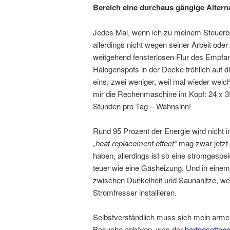
Bereich eine durchaus gängige Alterna
Jedes Mal, wenn ich zu meinem Steuerbe
allerdings nicht wegen seiner Arbeit ode
weitgehend fensterlosen Flur des Empfan
Halogenspots in der Decke fröhlich auf 
eins, zwei weniger, weil mal wieder welch
mir die Rechenmaschine im Kopf: 24 x 3
Stunden pro Tag – Wahnsinn!
Rund 95 Prozent der Energie wird nicht 
„heat replacement effect“
mag zwar jetzt 
haben, allerdings ist so eine stromgespe
teuer wie eine Gasheizung. Und in eine
zwischen Dunkelheit und Saunahitze, wen
Stromfresser installieren.
Selbstverständlich muss sich mein armer
Besuche anhören, was der
hartgesotten