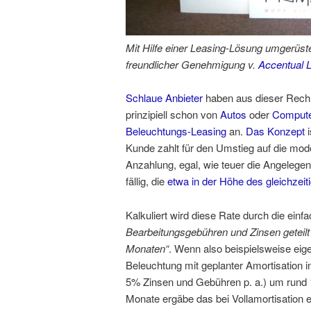
Mit Hilfe einer Leasing-Lösung umgerüst
freundlicher Genehmigung v.
Accentual L
Schlaue Anbieter
haben aus dieser Rec
prinzipiell schon von
Autos
oder
Comput
Beleuchtungs-Leasing
an.
Das Konzept
i
Kunde zahlt für den Umstieg auf die mode
Anzahlung, egal, wie teuer die Angelegen
fällig, die
etwa in der Höhe des gleichzeiti
Kalkuliert wird diese Rate durch die ein
Bearbeitungsgebühren und Zinsen geteilt 
Monaten“
. Wenn also beispielsweise eigen
Beleuchtung mit geplanter Amortisation i
5% Zinsen und Gebühren p. a.) um rund 1
Monate ergäbe das bei Vollamortisation 