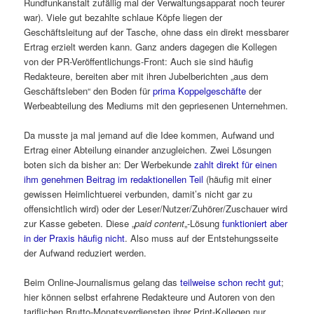
Rundfunkanstalt zufällig mal der Verwaltungsapparat noch teurer
war). Viele gut bezahlte schlaue Köpfe liegen der
Geschäftsleitung auf der Tasche, ohne dass ein direkt messbarer
Ertrag erzielt werden kann. Ganz anders dagegen die Kollegen
von der PR-Veröffentlichungs-Front: Auch sie sind häufig
Redakteure, bereiten aber mit ihren Jubelberichten „aus dem
Geschäftsleben“ den Boden für
prima Koppelgeschäfte
der
Werbeabteilung des Mediums mit den gepriesenen Unternehmen.
Da musste ja mal jemand auf die Idee kommen, Aufwand und
Ertrag einer Abteilung einander anzugleichen. Zwei Lösungen
boten sich da bisher an: Der Werbekunde
zahlt direkt für einen
ihm genehmen Beitrag im redaktionellen Teil
(häufig mit einer
gewissen Heimlichtuerei verbunden, damit’s nicht gar zu
offensichtlich wird) oder der Leser/Nutzer/Zuhörer/Zuschauer wird
zur Kasse gebeten. Diese „
paid content
„-Lösung
funktioniert aber
in der Praxis häufig nicht
. Also muss auf der Entstehungsseite
der Aufwand reduziert werden.
Beim Online-Journalismus gelang das
teilweise schon recht gut
;
hier können selbst erfahrene Redakteure und Autoren von den
tariflichen Brutto-Monatsverdiensten ihrer Print-Kollegen nur