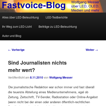
Wolfgang Messer über LED, OLED, Medien und mehr
Hauptmenü
Alles über LED-Beleuchtung
LED-Testberichte
Zum Inhalt wechseln
Zum sekundären Inhalt wechseln
Fastvoice-Blog
Ihr Weg zum LED-Licht
Beiträge zu LED-Beleuchtung
Autor und Blog
Beitrags-Navigation
←
Vorherige
Weiter
→
Sind Journalisten nichts
mehr wert?
Veröffentlicht am
8.11.2010
von
Wolfgang Messer
Die journalistische Redaktion war schon immer und fast überall
die teuerste Abteilung eines Medienunternehmens, egal ob
Zeitung, Zeitschrift, TV-Sender, Radiostation oder Online-Angebot
(wenn nicht bei der einen oder anderen öffentlich-rechtlichen