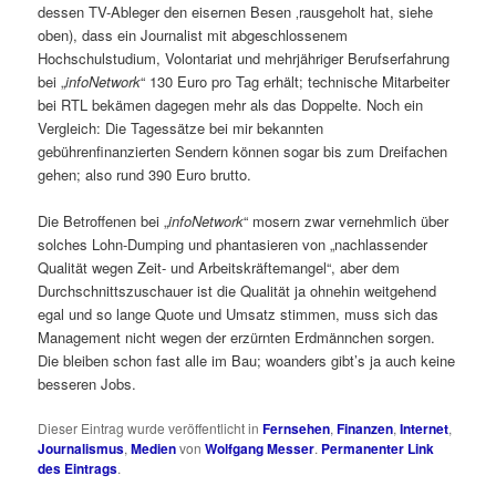
dessen TV-Ableger den eisernen Besen ‚rausgeholt hat, siehe
oben), dass ein Journalist mit abgeschlossenem
Hochschulstudium, Volontariat und mehrjähriger Berufserfahrung
bei „
infoNetwork
“ 130 Euro pro Tag erhält; technische Mitarbeiter
bei RTL bekämen dagegen mehr als das Doppelte. Noch ein
Vergleich: Die Tagessätze bei mir bekannten
gebührenfinanzierten Sendern können sogar bis zum Dreifachen
gehen; also rund 390 Euro brutto.
Die Betroffenen bei „
infoNetwork
“ mosern zwar vernehmlich über
solches Lohn-Dumping und phantasieren von „nachlassender
Qualität wegen Zeit- und Arbeitskräftemangel“, aber dem
Durchschnittszuschauer ist die Qualität ja ohnehin weitgehend
egal und so lange Quote und Umsatz stimmen, muss sich das
Management nicht wegen der erzürnten Erdmännchen sorgen.
Die bleiben schon fast alle im Bau; woanders gibt’s ja auch keine
besseren Jobs.
Dieser Eintrag wurde veröffentlicht in
Fernsehen
,
Finanzen
,
Internet
,
Journalismus
,
Medien
von
Wolfgang Messer
.
Permanenter Link
des Eintrags
.