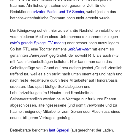
träumen. Ähnliches gilt schon seit geraumer Zeit für die
Redaktionen
privater Radio- und TV-Sender
, wobei jedoch das
betriebswirtschaftliche Optimum noch nicht erreicht wurde.
Der Königsweg scheint hier zu sein, die Nachrichtenredaktionen
verschiedener Medien eines Unternehmens zusammenzulegen
(
wie’s gerade Spiegel TV macht
) oder besser noch auszulagern.
So hat RTL eine Tochter namens „
infoNetwork
“ mit einem so
genannten „
Newspool
“ gegründet, der sowohl RTL als auch n-tv
mit Nachrichtenbeiträgen beliefert. Hier kann man dann das
Gehaltsgefüge von Grund auf neu ordnen (wobei „Grund“ ziemlich
treffend ist, weil es sich strikt nach unten orientiert) und nach und
nach feste Redakteure durch freie Mitarbeiter auf Honorarbasis
ersetzen. Das spart lästige Sozialabgaben und
Lohnfortzahlungen im Urlaubs- und Krankheitsfall.
Selbstverständlich werden neue Verträge nur für kurze Fristen
abgeschlossen, alteingesessene (und somit verwöhnte und zu
Faulheit neigende) Mitarbeiter zum Gehen oder Abschluss eines
neuen, billigeren Vertrages gedrängt.
Betriebsräte berichten
laut Spiegel
(ausgerechnet der Laden,