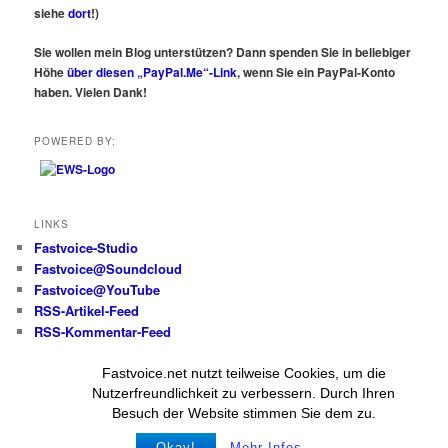
siehe
dort
!)
Sie wollen mein Blog unterstützen? Dann spenden Sie in beliebiger
Höhe
über diesen „PayPal.Me“-Link
, wenn Sie ein PayPal-Konto
haben. Vielen Dank!
POWERED BY:
LINKS
Fastvoice-Studio
Fastvoice@Soundcloud
Fastvoice@YouTube
RSS-Artikel-Feed
RSS-Kommentar-Feed
Fastvoice.net nutzt teilweise Cookies, um die
Alle Beiträge und Fotos
Nutzerfreundlichkeit zu verbessern. Durch Ihren
(wenn nicht anders angegeben):
Besuch der Website stimmen Sie dem zu.
© Wolfgang Messer
Okay!
Mehr Infos