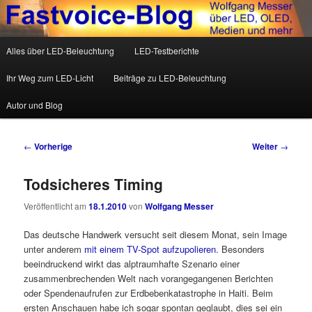
Wolfgang Messer über LED, OLED, Medien und mehr
Hauptmenü
Alles über LED-Beleuchtung
LED-Testberichte
Zum Inhalt wechseln
Zum sekundären Inhalt wechseln
Fastvoice-Blog
Ihr Weg zum LED-Licht
Beiträge zu LED-Beleuchtung
Autor und Blog
Beitrags-Navigation
←
Vorherige
Weiter
→
Todsicheres Timing
Veröffentlicht am
18.1.2010
von
Wolfgang Messer
Das deutsche Handwerk versucht seit diesem Monat, sein Image
unter anderem
mit einem TV-Spot aufzupolieren
. Besonders
beeindruckend wirkt das alptraumhafte Szenario einer
zusammenbrechenden Welt nach vorangegangenen Berichten
oder Spendenaufrufen zur Erdbebenkatastrophe in Haiti. Beim
ersten Anschauen habe ich sogar spontan geglaubt, dies sei ein