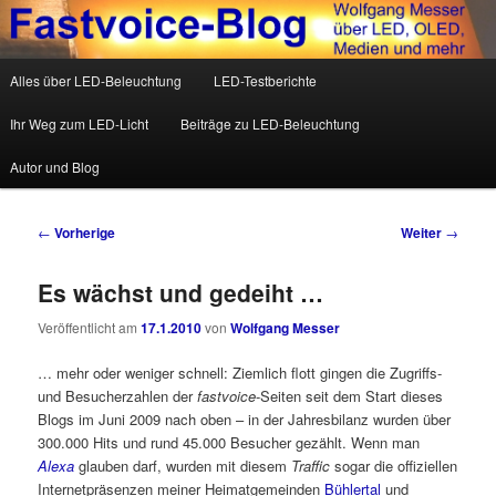
Wolfgang Messer über LED, OLED, Medien und mehr
Hauptmenü
Alles über LED-Beleuchtung
LED-Testberichte
Zum Inhalt wechseln
Zum sekundären Inhalt wechseln
Fastvoice-Blog
Ihr Weg zum LED-Licht
Beiträge zu LED-Beleuchtung
Autor und Blog
Beitrags-Navigation
←
Vorherige
Weiter
→
Es wächst und gedeiht …
Veröffentlicht am
17.1.2010
von
Wolfgang Messer
… mehr oder weniger schnell: Ziemlich flott gingen die Zugriffs-
und Besucherzahlen der
fastvoice
-Seiten seit dem Start dieses
Blogs im Juni 2009 nach oben – in der Jahresbilanz wurden über
300.000 Hits und rund 45.000 Besucher gezählt. Wenn man
Alexa
glauben darf, wurden mit diesem
Traffic
sogar die offiziellen
Internetpräsenzen meiner Heimatgemeinden
Bühlertal
und