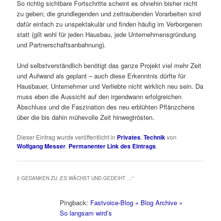
So richtig sichtbare Fortschritte scheint es ohnehin bisher nicht
zu geben; die grundlegenden und zeitraubenden Vorarbeiten sind
dafür einfach zu unspektakulär und finden häufig im Verborgenen
statt (gilt wohl für jeden Hausbau, jede Unternehmensgründung
und Partnerschaftsanbahnung).
Und selbstverständlich benötigt das ganze Projekt viel mehr Zeit
und Aufwand als geplant – auch diese Erkenntnis dürfte für
Hausbauer, Unternehmer und Verliebte nicht wirklich neu sein. Da
muss eben die Aussicht auf den irgendwann erfolgreichen
Abschluss und die Faszination des neu erblühten Pflänzchens
über die bis dahin mühevolle Zeit hinwegtrösten.
Dieser Eintrag wurde veröffentlicht in
Privates
,
Technik
von
Wolfgang Messer
.
Permanenter Link des Eintrags
.
2 GEDANKEN ZU „
ES WÄCHST UND GEDEIHT …
“
Pingback:
Fastvoice-Blog » Blog Archive »
So langsam wird’s