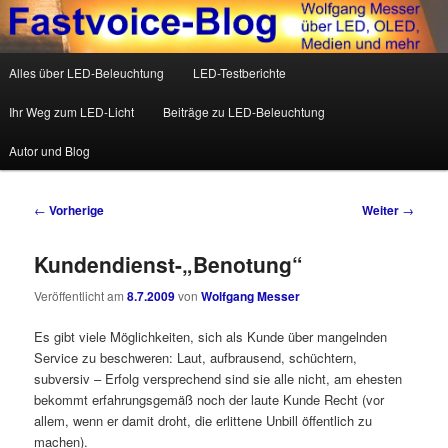
Wolfgang Messer über LED, OLED, Medien und mehr
Hauptmenü
Alles über LED-Beleuchtung
LED-Testberichte
Zum Inhalt wechseln
Zum sekundären Inhalt wechseln
Fastvoice-Blog
Ihr Weg zum LED-Licht
Beiträge zu LED-Beleuchtung
Autor und Blog
Beitrags-Navigation
←
Vorherige
Weiter
→
Kundendienst-„Benotung“
Veröffentlicht am
8.7.2009
von
Wolfgang Messer
Es gibt viele Möglichkeiten, sich als Kunde über mangelnden
Service zu beschweren: Laut, aufbrausend, schüchtern,
subversiv – Erfolg versprechend sind sie alle nicht, am ehesten
bekommt erfahrungsgemäß noch der laute Kunde Recht (vor
allem, wenn er damit droht, die erlittene Unbill öffentlich zu
machen).