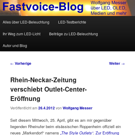
Wolfgang Messer über LED, OLED, Medien und mehr
Hauptmenü
Alles über LED-Beleuchtung
LED-Testberichte
Zum Inhalt wechseln
Zum sekundären Inhalt wechseln
Fastvoice-Blog
Ihr Weg zum LED-Licht
Beiträge zu LED-Beleuchtung
Autor und Blog
Beitrags-Navigation
←
Vorherige
Weiter
→
Rhein-Neckar-Zeitung
verschiebt Outlet-Center-
Eröffnung
Veröffentlicht am
26.4.2012
von
Wolfgang Messer
Seit diesem Mittwoch, 25. April, gibt es am mir gegenüber
liegenden Rheinufer beim elsässischen Roppenheim offiziell ein
neues „Markendorf“ namens
„The Style Outlets“
.
Zur Eröffnung