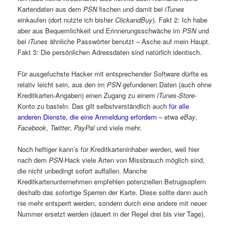
Kartendaten aus dem
PSN
fischen und damit bei
iTunes
einkaufen (dort nutzte ich bisher
ClickandBuy
). Fakt 2: Ich habe
aber aus Bequemlichkeit und Erinnerungsschwäche im
PSN
und
bei
iTunes
ähnliche Passwörter benutzt – Asche auf mein Haupt.
Fakt 3: Die persönlichen Adressdaten sind natürlich identisch.
Für ausgefuchste Hacker mit entsprechender Software dürfte es
relativ leicht sein, aus den im
PSN
gefundenen Daten (auch ohne
Kreditkarten-Angaben) einen Zugang zu einem
iTunes-Store
-
Konto zu basteln. Das gilt selbstverständlich auch
für alle
anderen Dienste, die eine Anmeldung erfordern
– etwa
eBay
,
Facebook
,
Twitter
,
PayPal
und viele mehr.
Noch heftiger kann’s für Kreditkarteninhaber werden, weil hier
nach dem
PSN
-Hack viele Arten von Missbrauch möglich sind,
die nicht unbedingt sofort auffallen. Manche
Kreditkartenunternehmen empfehlen potenziellen Betrugsopfern
deshalb das sofortige Sperren der Karte. Diese sollte dann auch
nie mehr entsperrt werden, sondern durch eine andere mit neuer
Nummer ersetzt werden (dauert in der Regel drei bis vier Tage).