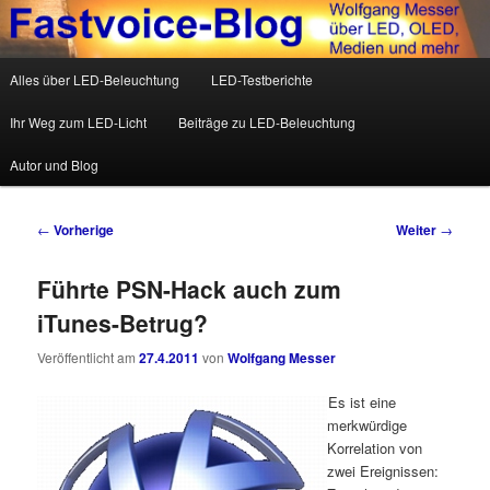
Wolfgang Messer über LED, OLED, Medien und mehr
Hauptmenü
Alles über LED-Beleuchtung
LED-Testberichte
Zum Inhalt wechseln
Zum sekundären Inhalt wechseln
Fastvoice-Blog
Ihr Weg zum LED-Licht
Beiträge zu LED-Beleuchtung
Autor und Blog
Beitrags-Navigation
←
Vorherige
Weiter
→
Führte PSN-Hack auch zum
iTunes-Betrug?
Veröffentlicht am
27.4.2011
von
Wolfgang Messer
Es ist eine
merkwürdige
Korrelation von
zwei Ereignissen: