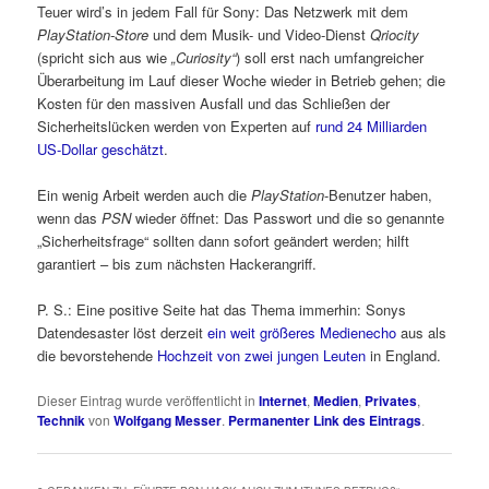
Teuer wird’s in jedem Fall für Sony: Das Netzwerk mit dem
PlayStation-Store
und dem Musik- und Video-Dienst
Qriocity
(spricht sich aus wie
„Curiosity“
) soll erst nach umfangreicher
Überarbeitung im Lauf dieser Woche wieder in Betrieb gehen; die
Kosten für den massiven Ausfall und das Schließen der
Sicherheitslücken werden von Experten auf
rund 24 Milliarden
US-Dollar geschätzt
.
Ein wenig Arbeit werden auch die
PlayStation
-Benutzer haben,
wenn das
PSN
wieder öffnet: Das Passwort und die so genannte
„Sicherheitsfrage“ sollten dann sofort geändert werden; hilft
garantiert – bis zum nächsten Hackerangriff.
P. S.: Eine positive Seite hat das Thema immerhin: Sonys
Datendesaster löst derzeit
ein weit größeres Medienecho
aus als
die bevorstehende
Hochzeit von zwei jungen Leuten
in England.
Dieser Eintrag wurde veröffentlicht in
Internet
,
Medien
,
Privates
,
Technik
von
Wolfgang Messer
.
Permanenter Link des Eintrags
.