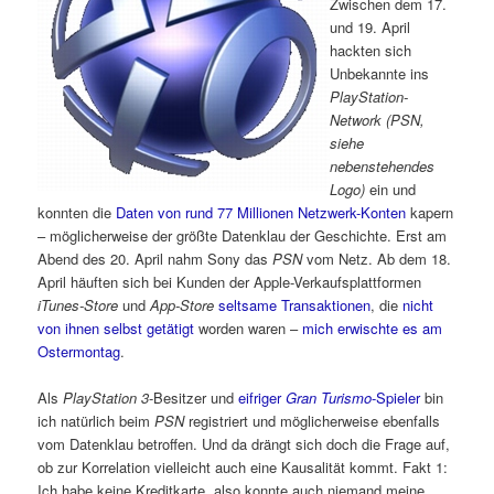
Zwischen dem 17.
und 19. April
hackten sich
Unbekannte ins
PlayStation-
Network (PSN,
siehe
nebenstehendes
Logo)
ein und
konnten die
Daten von rund 77 Millionen Netzwerk-Konten
kapern
– möglicherweise der größte Datenklau der Geschichte. Erst am
Abend des 20. April nahm Sony das
PSN
vom Netz. Ab dem 18.
April häuften sich bei Kunden der Apple-Verkaufsplattformen
iTunes-Store
und
App-Store
seltsame Transaktionen
, die
nicht
von ihnen selbst getätigt
worden waren –
mich erwischte es am
Ostermontag
.
Als
PlayStation 3
-Besitzer und
eifriger
Gran Turismo
-Spieler
bin
ich natürlich beim
PSN
registriert und möglicherweise ebenfalls
vom Datenklau betroffen. Und da drängt sich doch die Frage auf,
ob zur Korrelation vielleicht auch eine Kausalität kommt. Fakt 1:
Ich habe keine Kreditkarte, also konnte auch niemand meine