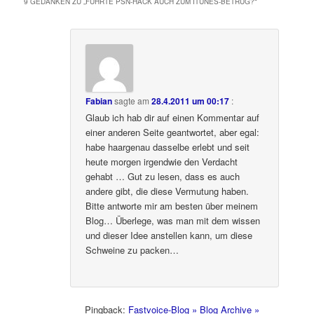
9 GEDANKEN ZU „
FÜHRTE PSN-HACK AUCH ZUM ITUNES-BETRUG?
“
Fabian
sagte am
28.4.2011 um 00:17
:
Glaub ich hab dir auf einen Kommentar auf
einer anderen Seite geantwortet, aber egal:
habe haargenau dasselbe erlebt und seit
heute morgen irgendwie den Verdacht
gehabt … Gut zu lesen, dass es auch
andere gibt, die diese Vermutung haben.
Bitte antworte mir am besten über meinem
Blog… Überlege, was man mit dem wissen
und dieser Idee anstellen kann, um diese
Schweine zu packen…
Pingback:
Fastvoice-Blog » Blog Archive »