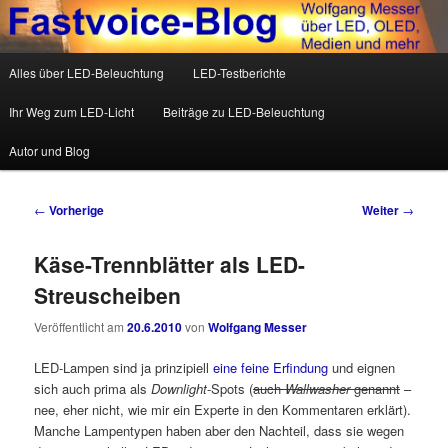
Wolfgang Messer über LED, OLED, Medien und mehr
Hauptmenü
Alles über LED-Beleuchtung
LED-Testberichte
Zum Inhalt wechseln
Zum sekundären Inhalt wechseln
Fastvoice-Blog
Ihr Weg zum LED-Licht
Beiträge zu LED-Beleuchtung
Autor und Blog
Beitrags-Navigation
←
Vorherige
Weiter
→
Käse-Trennblätter als LED-
Streuscheiben
Veröffentlicht am
20.6.2010
von
Wolfgang Messer
LED-Lampen sind ja prinzipiell
eine feine Erfindung
und eignen
sich auch prima als
Downlight
-Spots (
auch
Wallwasher
genannt
–
nee, eher nicht, wie mir ein Experte in den Kommentaren erklärt).
Manche Lampentypen haben aber den Nachteil, dass sie wegen