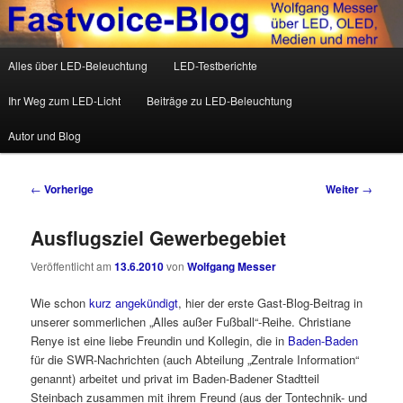
Wolfgang Messer über LED, OLED, Medien und mehr
Hauptmenü
Alles über LED-Beleuchtung
LED-Testberichte
Zum Inhalt wechseln
Zum sekundären Inhalt wechseln
Fastvoice-Blog
Ihr Weg zum LED-Licht
Beiträge zu LED-Beleuchtung
Autor und Blog
Beitrags-Navigation
←
Vorherige
Weiter
→
Ausflugsziel Gewerbegebiet
Veröffentlicht am
13.6.2010
von
Wolfgang Messer
Wie schon
kurz angekündigt
, hier der erste Gast-Blog-Beitrag in
unserer sommerlichen „Alles außer Fußball“-Reihe. Christiane
Renye ist eine liebe Freundin und Kollegin, die in
Baden-Baden
für die SWR-Nachrichten (auch Abteilung „Zentrale Information“
genannt) arbeitet und privat im Baden-Badener Stadtteil
Steinbach zusammen mit ihrem Freund (aus der Tontechnik- und