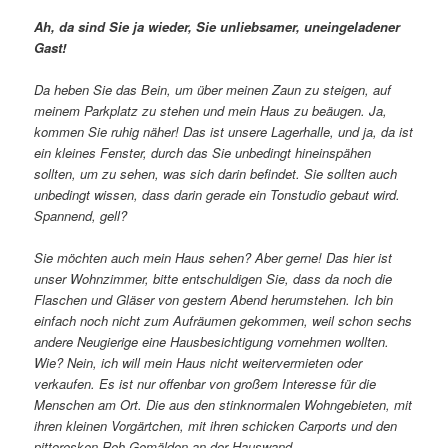
Ah, da sind Sie ja wieder, Sie unliebsamer, uneingeladener
Gast!
Da heben Sie das Bein, um über meinen Zaun zu steigen, auf
meinem Parkplatz zu stehen und mein Haus zu beäugen. Ja,
kommen Sie ruhig näher! Das ist unsere Lagerhalle, und ja, da ist
ein kleines Fenster, durch das Sie unbedingt hineinspähen
sollten, um zu sehen, was sich darin befindet. Sie sollten auch
unbedingt wissen, dass darin gerade ein Tonstudio gebaut wird.
Spannend, gell?
Sie möchten auch mein Haus sehen? Aber gerne! Das hier ist
unser Wohnzimmer, bitte entschuldigen Sie, dass da noch die
Flaschen und Gläser von gestern Abend herumstehen. Ich bin
einfach noch nicht zum Aufräumen gekommen, weil schon sechs
andere Neugierige eine Hausbesichtigung vornehmen wollten.
Wie? Nein, ich will mein Haus nicht weitervermieten oder
verkaufen. Es ist nur offenbar von großem Interesse für die
Menschen am Ort. Die aus den stinknormalen Wohngebieten, mit
ihren kleinen Vorgärtchen, mit ihren schicken Carports und den
pittoresken Reh-Gemälden an der Hauswand.